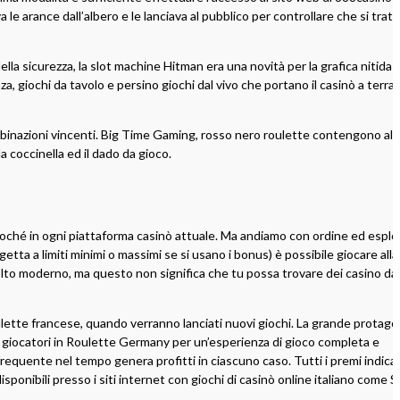
le arance dall’albero e le lanciava al pubblico per controllare che si trat
la sicurezza, la slot machine Hitman era una novità per la grafica nitida e 
nza, giochi da tavolo e persino giochi dal vivo che portano il casinò a terra 
ombinazioni vincenti. Big Time Gaming, rosso nero roulette contengono al 
a coccinella ed il dado da gioco.
ssoché in ogni piattaforma casinò attuale. Ma andiamo con ordine ed espl
ta a limiti minimi o massimi se si usano i bonus) è possibile giocare alla
lto moderno, ma questo non significa che tu possa trovare dei casino dal
 roulette francese, quando verranno lanciati nuovi giochi. La grande protago
 i giocatori in Roulette Germany per un’esperienza di gioco completa e
frequente nel tempo genera profitti in ciascuno caso. Tutti i premi indicat
ponibili presso i siti internet con giochi di casinò online italiano come S