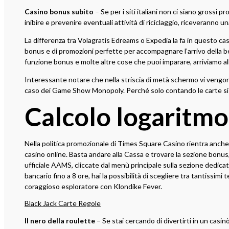
Casino bonus subito
– Se per i siti italiani non ci siano grossi p
inibire e prevenire eventuali attività di riciclaggio, riceveranno u
La differenza tra Volagratis Edreams o Expedia la fa in questo caso
bonus e di promozioni perfette per accompagnare l’arrivo della be
funzione bonus e molte altre cose che puoi imparare, arriviamo a
Interessante notare che nella striscia di metà schermo vi vengono 
caso dei Game Show Monopoly. Perché solo contando le carte si pu
Calcolo logaritmo
Nella politica promozionale di Times Square Casino rientra anche
casino online. Basta andare alla Cassa e trovare la sezione bonu
ufficiale AAMS, cliccate dal menù principale sulla sezione dedicata a
bancario fino a 8 ore, hai la possibilità di scegliere tra tantissi
coraggioso esploratore con Klondike Fever.
Black Jack Carte Regole
Il nero della roulette
– Se stai cercando di divertirti in un casin