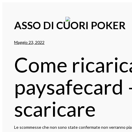
ASSO DI CUORI POKER
Maggio 23, 2022
Come ricaric
paysafecard –
scaricare
Le scommesse che non sono state confermate non verranno piazzate 