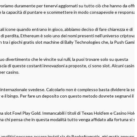
voriamo duramente per tenervi aggiornati su tutto ciò che hanno da offri
nte la capacità di puntare e scommettere in modo consapevole e responsab
tali icone quando entrano in gioco, abbiamo deciso di fare chiarezza e di
i di perdita, Ethereum è solo uno dei nomi presenti nell’universo criptoval
n tra i giochi gratis slot machine di Bally Technologies che, la Push Gami
o divertimento che le vincite sui rulli, la puoi trovare solo su questa
cia di queste costanti innovazioni a proposte, ci sono slot. Alcuni casinò
per casino.
 internazionale svedese. Calcolarlo non è complesso basta dividere la s
r e il bingo. Per fare un deposito con questo metodo dovrete segnarvi il
a slot Fowl Play Gold. Immancabili i titoli di Texas Hold’em e Casino Hold
ma chi pensa che in questa modalità tutto venga affidato alla fortuna si s
analitici possono essere inviati sia da Bookofragratis, giri gratis oppure 