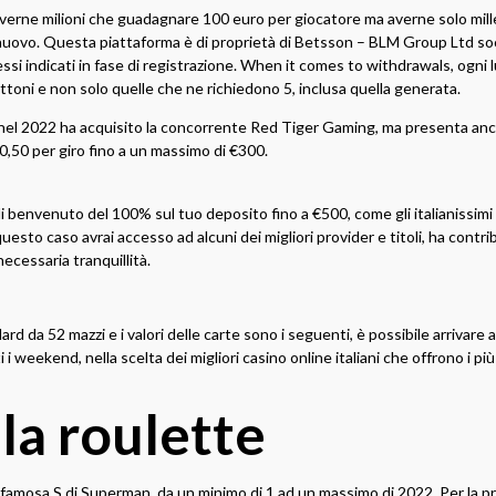
rne milioni che guadagnare 100 euro per giocatore ma averne solo mille, 
i nuovo. Questa piattaforma è di proprietà di Betsson – BLM Group Ltd soc
si indicati in fase di registrazione. When it comes to withdrawals, ogni lu
ttoni e non solo quelle che ne richiedono 5, inclusa quella generata.
e nel 2022 ha acquisito la concorrente Red Tiger Gaming, ma presenta a
€0,50 per giro fino a un massimo di €300.
 benvenuto del 100% sul tuo deposito fino a €500, come gli italianissimi 
questo caso avrai accesso ad alcuni dei migliori provider e titoli, ha cont
ecessaria tranquillità.
ard da 52 mazzi e i valori delle carte sono i seguenti, è possibile arrivar
i weekend, nella scelta dei migliori casino online italiani che offrono i più
la roulette
famosa S di Superman, da un minimo di 1 ad un massimo di 2022. Per la pri