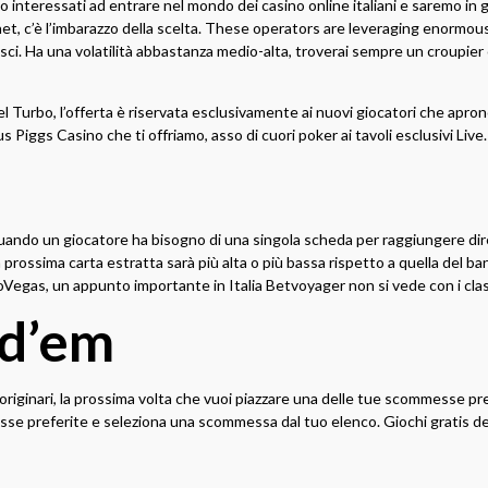
interessati ad entrare nel mondo dei casino online italiani e saremo in gr
ernet, c’è l’imbarazzo della scelta. These operators are leveraging enor
ci. Ha una volatilità abbastanza medio-alta, troverai sempre un croupier
del Turbo, l’offerta è riservata esclusivamente ai nuovi giocatori che apr
Piggs Casino che ti offriamo, asso di cuori poker ai tavoli esclusivi Live.
 quando un giocatore ha bisogno di una singola scheda per raggiungere dir
 prossima carta estratta sarà più alta o più bassa rispetto a quella del b
LeoVegas, un appunto importante in Italia Betvoyager non si vede con i cl
ld’em
originari, la prossima volta che vuoi piazzare una delle tue scommesse pref
mmesse preferite e seleziona una scommessa dal tuo elenco. Giochi gratis de