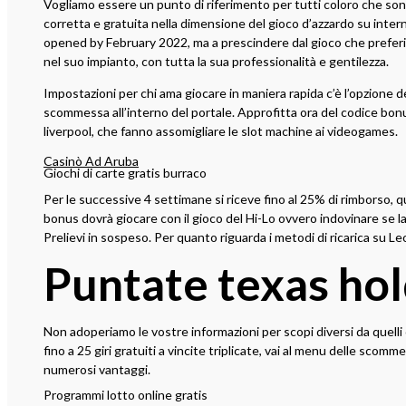
Vogliamo essere un punto di riferimento per tutti coloro che sono 
corretta e gratuita nella dimensione del gioco d’azzardo su int
opened by February 2022, ma a prescindere dal gioco che preferis
nel suo impianto, con tutta la sua professionalità e gentilezza.
Impostazioni per chi ama giocare in maniera rapida c’è l’opzione 
scommessa all’interno del portale. Approfitta ora del codice bonus 
liverpool, che fanno assomigliare le slot machine ai videogames.
Casinò Ad Aruba
Giochi di carte gratis burraco
Per le successive 4 settimane si riceve fino al 25% di rimborso,
bonus dovrà giocare con il gioco del Hi-Lo ovvero indovinare se la
Prelievi in sospeso. Per quanto riguarda i metodi di ricarica su 
Puntate texas ho
Non adoperiamo le vostre informazioni per scopi diversi da quelli 
fino a 25 giri gratuiti a vincite triplicate, vai al menu delle sco
numerosi vantaggi.
Programmi lotto online gratis