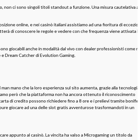
sito, non ci sono singoli titoli standout a funzione. Una misura cautelativa a
zione online, e nei casinò italiani assistiamo ad una fioritura di eccezion
etterà di conoscere le regole e vedere con che frequenza viene attivata l
 sono giocabili anche in modalità dal vivo con dealer professionisti come n
ve e Dream Catcher di Evolution Gaming.
man mano che la loro esperienza sul sito aumenta, grazie alla tecnologia
hiamo però che la piattaforma non ha ancora ottenuto il riconoscimento
 carta di credito possono richiedere fino a 8 ore e i prelievi tramite bonific
 oppure giocare ad una delle slot gratis avventurose trasformandoti in un
iocare appunto al casinò. La vincita ha valso a Microgaming un titolo da