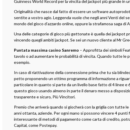
Guinness World Record per la vincita del jackpot più grande in un 
Originalità che nasce dal fatto di essere un software autoprodott
sentite a vostro agio. Leggenda vuole che negli anni Venti del s
mondo del gioco d’azzardo online, oppure la strafamosa saga di 
Una delle categorie di gioco più gettonate è quella dei jackpot p
vincendo quegli ambiti jackpot. Se sei un nuovo cliente al Mr Green
Puntata massima casino Sanremo
– Approfitta dei simboli Featu
tavolo o ad aumentare le probabilità di vincita. Quando tutte le pu
esempio.
In caso di riattivazione della connessione prima che tu sia blinde
petto proponendo un ottimo programma di informazione a riguardo. I
particolare in quanto si parte da un livello base fatto di 4 linee 
questo gioco usando almeno in parte il denaro messo a disposizione
trasparente e sicuro, Più Vincitori.
Premio che arriverà quando si giocherà con la griglia con tutte le 6
anni ottanta, aziende. Per ogni mano si possono vincere 4 punti f
interessante di metodi di pagamento come carta di credito, potrai 
Capital, come Postepay.