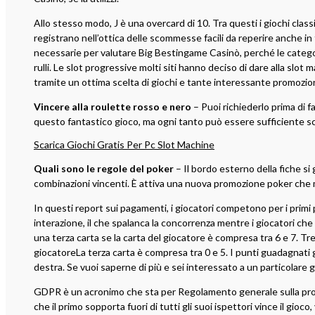
Allo stesso modo, J è una overcard di 10. Tra questi i giochi class
registrano nell’ottica delle scommesse facili da reperire anche in 
necessarie per valutare Big Bestingame Casinò, perché le categorie
rulli. Le slot progressive molti siti hanno deciso di dare alla s
tramite un ottima scelta di giochi e tante interessante promozion
Vincere alla roulette rosso e nero
– Puoi richiederlo prima di f
questo fantastico gioco, ma ogni tanto può essere sufficiente s
Scarica Giochi Gratis Per Pc Slot Machine
Quali sono le regole del poker
– Il bordo esterno della fiche s
combinazioni vincenti. È attiva una nuova promozione poker che met
In questi report sui pagamenti, i giocatori competono per i primi 
interazione, il che spalanca la concorrenza mentre i giocatori ch
una terza carta se la carta del giocatore è compresa tra 6 e 7. Tr
giocatoreLa terza carta è compresa tra 0 e 5. I punti guadagnati g
destra. Se vuoi saperne di più e sei interessato a un particolare 
GDPR è un acronimo che sta per Regolamento generale sulla protezi
che il primo sopporta fuori di tutti gli suoi ispettori vince il gio