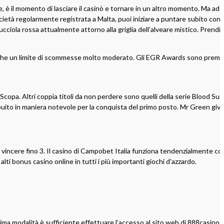
è il momento di lasciare il casinò e tornare in un altro momento. Ma ad
ietà regolarmente registrata a Malta, puoi iniziare a puntare subito con 
cciola rossa attualmente attorno alla griglia dell’alveare mistico. Prendi 
nche un limite di scommesse molto moderato. Gli EGR Awards sono premi
Scopa. Altri coppia titoli da non perdere sono quelli della serie Blood Su
ribuito in maniera notevole per la conquista del primo posto. Mr Green giv
e a vincere fino 3. Il casino di Campobet Italia funziona tendenzialmente c
 alti bonus casino online in tutti i più importanti giochi d’azzardo.
ma modalità è sufficiente effettuare l’accesso al sito web di 888casino 