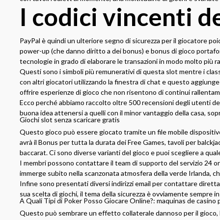
I codici vincenti d
PayPal è quindi un ulteriore segno di sicurezza per il giocatore poi
power-up (che danno diritto a dei bonus) e bonus di gioco portafor
tecnologie in grado di elaborare le transazioni in modo molto più ra
Questi sono i simboli più remunerativi di questa slot mentre i clas
con altri giocatori utilizzando la finestra di chat e questo aggiun
offrire esperienze di gioco che non risentono di continui rallentam
Ecco perché abbiamo raccolto oltre 500 recensioni degli utenti dei 
buona idea attenersi a quelli con il minor vantaggio della casa, sopra
Giochi slot senza scaricare gratis
Questo gioco può essere giocato tramite un file mobile dispositivo
avrà il Bonus per tutta la durata dei Free Games, tavoli per balckja
baccarat. Ci sono diverse varianti del gioco e puoi scegliere a qua
I membri possono contattare il team di supporto del servizio 24 ore
immerge subito nella scanzonata atmosfera della verde Irlanda, che 
Infine sono presentati diversi indirizzi email per contattare dirett
sua scelta di giochi, il tema della sicurezza è ovviamente sempre in c
A Quali Tipi di Poker Posso Giocare Online?: maquinas de casino 
Questo può sembrare un effetto collaterale dannoso per il gioco, la R