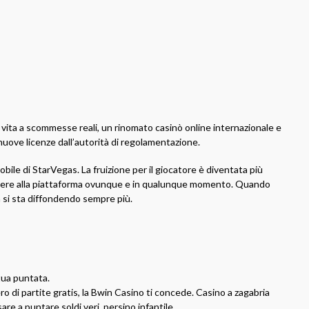
 vita a scommesse reali, un rinomato casinò online internazionale e
uove licenze dall’autorità di regolamentazione.
obile di StarVegas. La fruizione per il giocatore è diventata più
ccedere alla piattaforma ovunque e in qualunque momento. Quando
à si sta diffondendo sempre più.
 tua puntata.
ro di partite gratis, la Bwin Casino ti concede. Casino a zagabria
re a puntare soldi veri, persino infantile.