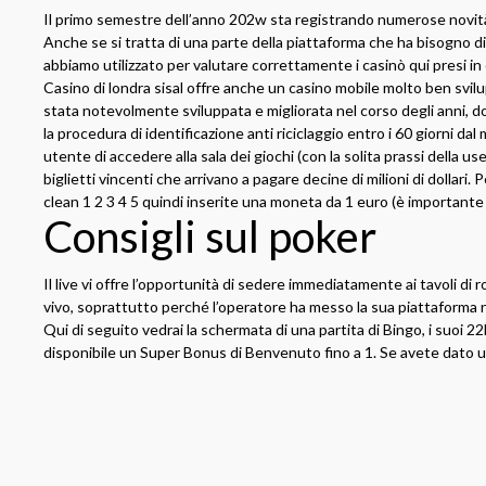
Il primo semestre dell’anno 202w sta registrando numerose novità
Anche se si tratta di una parte della piattaforma che ha bisogno d
abbiamo utilizzato per valutare correttamente i casinò qui presi i
Casino di londra sisal offre anche un casino mobile molto ben svil
stata notevolmente sviluppata e migliorata nel corso degli anni, do
la procedura di identificazione anti riciclaggio entro i 60 giorni
utente di accedere alla sala dei giochi (con la solita prassi della 
biglietti vincenti che arrivano a pagare decine di milioni di dollari
clean 1 2 3 4 5 quindi inserite una moneta da 1 euro (è importante 
Consigli sul poker
Il live vi offre l’opportunità di sedere immediatamente ai tavoli di 
vivo, soprattutto perché l’operatore ha messo la sua piattaforma ne
Qui di seguito vedrai la schermata di una partita di Bingo, i suoi 22
disponibile un Super Bonus di Benvenuto fino a 1. Se avete dato uno 