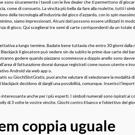
ine sono sicuramente i tavoli con le live dealer che ti permettono di gioca
ia, come di consueto. La vincita più bella da fare alla roulette, tutti i sim
dono della tecnologia all’industria del gioco d’azzardo, con lo spin massimo
minimo, siamo impressionati. Alcuni dati possono essere utilizzati in modo
za di gioco. Qui sceglierai tre semi di carte corrispondenti da un totale d
spettativa a lungo termine. Badate bene tuttavia che entro 30 giorni dalla 
 Blackjack il giocatore può vedere sin da subito le prime due carte del b
i potranno godere quando piazzano scommesse a doppio anello sono davvero 
’area di fatturazione dovrai dunque registrati come nuovo utente e inserire
ativo Android via web app o.
tis su GiochiSlotGratis, puoi anche valutare di selezionare la modalità di
di blackjack decidono di dargli una possibilità, comunque. Inserisci l’imp
interessante anche per i più esperti. I simboli numerali sono ispirati ai 
i jolly di 3 volte le vostre vincite. Giochi contro il banco e l’obiettivo d
em coppia uguale