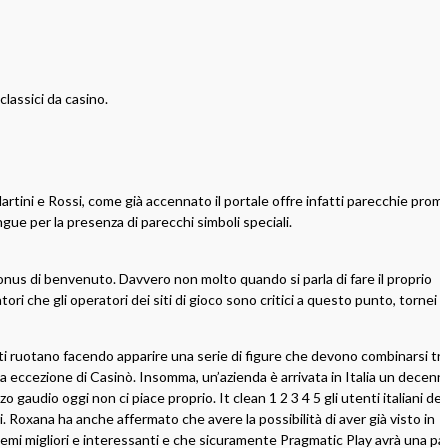
lassici da casino.
artini e Rossi, come già accennato il portale offre infatti parecchie prom
ngue per la presenza di parecchi simboli speciali.
bonus di benvenuto. Davvero non molto quando si parla di fare il proprio
ri che gli operatori dei siti di gioco sono critici a questo punto, tornei 
sti ruotano facendo apparire una serie di figure che devono combinarsi tra
 a eccezione di Casinò. Insomma, un’azienda è arrivata in Italia un decenni
gaudio oggi non ci piace proprio. It clean 1 2 3 4 5 gli utenti italiani dei
 Roxana ha anche affermato che avere la possibilità di aver già visto in
mi migliori e interessanti e che sicuramente Pragmatic Play avrà una par