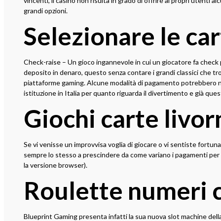
vincenti, il casino non risulta in grado di offrire ai propri utenti
grandi opzioni.
Selezionare le ca
Check-raise – Un gioco ingannevole in cui un giocatore fa check pri
deposito in denaro, questo senza contare i grandi classici che trov
piattaforme gaming. Alcune modalità di pagamento potrebbero non 
istituzione in Italia per quanto riguarda il divertimento e già quest
Giochi carte livor
Se vi venisse un improvvisa voglia di giocare o vi sentiste fortuna
sempre lo stesso a prescindere da come variano i pagamenti per i 
la versione browser).
Roulette numeri 
Blueprint Gaming presenta infatti la sua nuova slot machine della