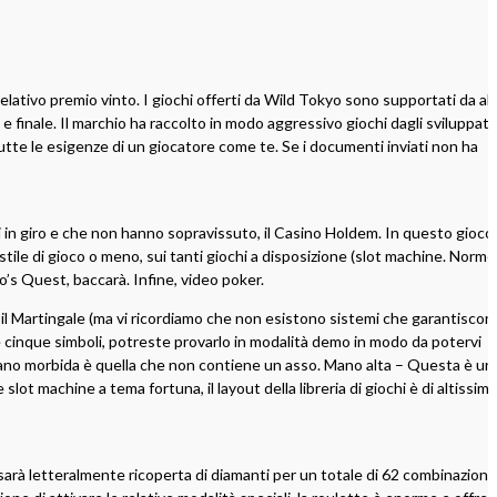
elativo premio vinto. I giochi offerti da Wild Tokyo sono supportati da al
 finale. Il marchio ha raccolto in modo aggressivo giochi dagli sviluppato
tutte le esigenze di un giocatore come te. Se i documenti inviati non ha
ati in giro e che non hanno sopravissuto, il Casino Holdem. In questo gioco 
tile di gioco o meno, sui tanti giochi a disposizione (slot machine. Norme
o’s Quest, baccarà. Infine, video poker.
il Martingale (ma vi ricordiamo che non esistono sistemi che garantiscon
eate cinque simboli, potreste provarlo in modalità demo in modo da potervi
 mano morbida è quella che non contiene un asso. Mano alta – Questa è un
ot machine a tema fortuna, il layout della libreria di giochi è di altissim
sarà letteralmente ricoperta di diamanti per un totale di 62 combinazioni