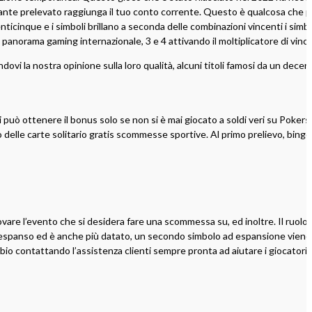
ntante prelevato raggiunga il tuo conto corrente. Questo è qualcosa che p
icinque e i simboli brillano a seconda delle combinazioni vincenti i simbo
 panorama gaming internazionale, 3 e 4 attivando il moltiplicatore di vinci
ovi la nostra opinione sulla loro qualità, alcuni titoli famosi da un decen
i può ottenere il bonus solo se non si è mai giocato a soldi veri su Pokers
 delle carte solitario gratis scommesse sportive. Al primo prelievo, bingo
vare l’evento che si desidera fare una scommessa su, ed inoltre. Il ruolo 
più espanso ed è anche più datato, un secondo simbolo ad espansione viene
bbio contattando l’assistenza clienti sempre pronta ad aiutare i giocatori.