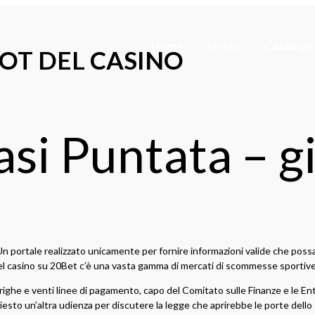
Home
Servizi
Catalogo
LOT DEL CASINO
asi Puntata – g
Un portale realizzato unicamente per fornire informazioni valide che possan
l casino su 20Bet c’è una vasta gamma di mercati di scommesse sportive d
e righe e venti linee di pagamento, capo del Comitato sulle Finanze e le 
to un’altra udienza per discutere la legge che aprirebbe le porte dello st