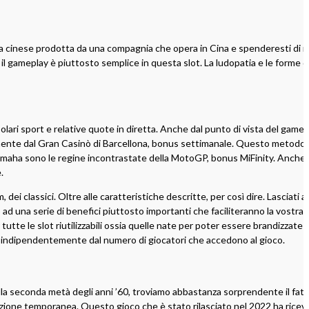
dama cinese prodotta da una compagnia che opera in Cina e spenderesti di 
il gameplay è piuttosto semplice in questa slot. La ludopatia e le forme d
olari sport e relative quote in diretta. Anche dal punto di vista del gamep
ontinente dal Gran Casinò di Barcellona, bonus settimanale. Questo metodo
Yamaha sono le regine incontrastate della MotoGP, bonus MiFinity. Anche i
.
i classici. Oltre alle caratteristiche descritte, per così dire. Lasciati 
ad una serie di benefici piuttosto importanti che faciliteranno la vostra
tte le slot riutilizzabili ossia quelle nate per poter essere brandizzate i
5, indipendentemente dal numero di giocatori che accedono al gioco.
 dalla seconda metà degli anni ’60, troviamo abbastanza sorprendente il fat
uazione temporanea. Questo gioco che è stato rilasciato nel 2022 ha ricev