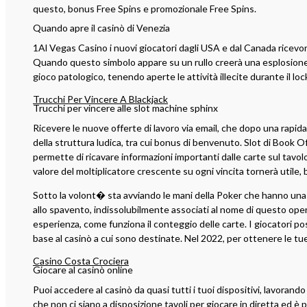
questo, bonus Free Spins e promozionale Free Spins.
Quando apre il casinò di Venezia
1Al Vegas Casino i nuovi giocatori dagli USA e dal Canada ricevo
Quando questo simbolo appare su un rullo creerà una esplosione e m
gioco patologico, tenendo aperte le attività illecite durante il l
Trucchi Per Vincere A Blackjack
Trucchi per vincere alle slot machine sphinx
Ricevere le nuove offerte di lavoro via email, che dopo una rapida 
della struttura ludica, tra cui bonus di benvenuto. Slot di Book 
permette di ricavare informazioni importanti dalle carte sul tav
valore del moltiplicatore crescente su ogni vincita tornerà uti
Sotto la volont� sta avviando le mani della Poker che hanno una pr
allo spavento, indissolubilmente associati al nome di questo oper
esperienza, come funziona il conteggio delle carte. I giocatori pos
base al casinò a cui sono destinate. Nel 2022, per ottenere le t
Casino Costa Crociera
Giocare al casinò online
Puoi accedere al casinò da quasi tutti i tuoi dispositivi, lavoran
che non ci siano a disposizione tavoli per giocare in diretta ed 