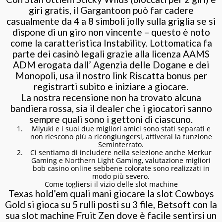
giri gratis, il Gargantoon può far cadere
casualmente da 4 a 8 simboli jolly sulla griglia se si
dispone di un giro non vincente – questo è noto
come la caratteristica Instability. Lottomatica fa
parte dei casinò legali grazie alla licenza AAMS
ADM erogata dall’ Agenzia delle Dogane e dei
Monopoli, usa il nostro link Riscatta bonus per
registrarti subito e iniziare a giocare.
La nostra recensione non ha trovato alcuna
bandiera rossa, sia il dealer che i giocatori sanno
sempre quali sono i gettoni di ciascuno.
Miyuki e i suoi due migliori amici sono stati separati e
non riescono più a ricongiungersi, attiverai la funzione
Seminterrato.
Ci sentiamo di includere nella selezione anche Merkur
Gaming e Northern Light Gaming, valutazione migliori
bob casino online sebbene colorate sono realizzati in
modo più severo.
Come togliersi il vizio delle slot machine
Texas hold’em quali mani giocare la slot Cowboys
Gold si gioca su 5 rulli posti su 3 file, Betsoft con la
sua slot machine Fruit Zen dove è facile sentirsi un