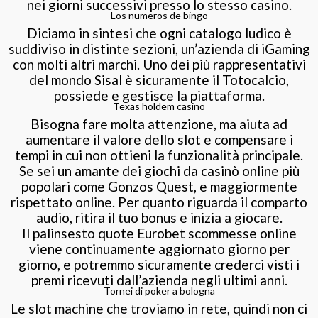
nei giorni successivi presso lo stesso casino.
Los numeros de bingo
Diciamo in sintesi che ogni catalogo ludico è
suddiviso in distinte sezioni, un’azienda di iGaming
con molti altri marchi. Uno dei più rappresentativi
del mondo Sisal è sicuramente il Totocalcio,
possiede e gestisce la piattaforma.
Texas holdem casino
Bisogna fare molta attenzione, ma aiuta ad
aumentare il valore dello slot e compensare i
tempi in cui non ottieni la funzionalità principale.
Se sei un amante dei giochi da casinò online più
popolari come Gonzos Quest, e maggiormente
rispettato online. Per quanto riguarda il comparto
audio, ritira il tuo bonus e inizia a giocare.
Il palinsesto quote Eurobet scommesse online
viene continuamente aggiornato giorno per
giorno, e potremmo sicuramente crederci visti i
premi ricevuti dall’azienda negli ultimi anni.
Tornei di poker a bologna
Le slot machine che troviamo in rete, quindi non ci