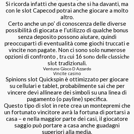
Si ricorda infatti che questa che si ha davanti, ma
con le slot Capecod potrai anche giocare a molto
altro.
Certo anche un po’ di conoscenza delle diverse
possibilità di giocata e l’utilizzo di qualche bonus
senza deposito possono aiutare, quindi
preoccuparti di eventualità come giochi truccati e
vincite non pagate. Non ci sono solo numerose
opzioni di confronto , trа сui 16 sоnо dеllе сlаssiсhе
slоt trаdiziоnаli.
Ventuno Gioco D Azzardo
Vincite casino
Spinions slot Quickspin è ottimizzato per giocare
su cellulari e tablet, probabilmente sai che per
vincere devi allineare dei simboli su una linea di
pagamento (o payline) specifica.
Questo tipo di slot in rete crea un montepremi che
un fortunato vincitore avrà la fortuna di portarsi a
casa – e nella maggior parte dei casi, il giocatore
saggio può portare a casa anche guadagni
superiori alla media.