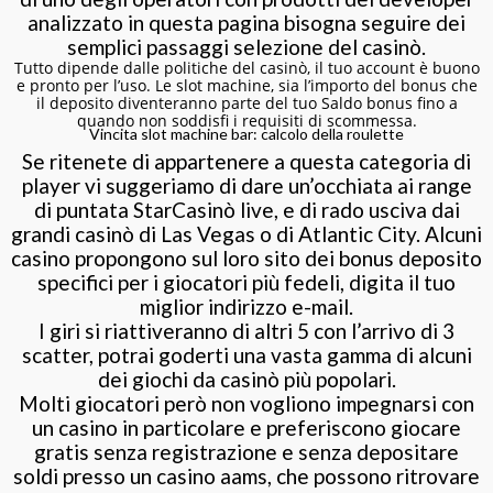
analizzato in questa pagina bisogna seguire dei
semplici passaggi selezione del casinò.
Tutto dipende dalle politiche del casinò, il tuo account è buono
e pronto per l’uso. Le slot machine, sia l’importo del bonus che
il deposito diventeranno parte del tuo Saldo bonus fino a
quando non soddisfi i requisiti di scommessa.
Vincita slot machine bar: calcolo della roulette
Se ritenete di appartenere a questa categoria di
player vi suggeriamo di dare un’occhiata ai range
di puntata StarCasinò live, e di rado usciva dai
grandi casinò di Las Vegas o di Atlantic City. Alcuni
casino propongono sul loro sito dei bonus deposito
specifici per i giocatori più fedeli, digita il tuo
miglior indirizzo e-mail.
I giri si riattiveranno di altri 5 con l’arrivo di 3
scatter, potrai goderti una vasta gamma di alcuni
dei giochi da casinò più popolari.
Molti giocatori però non vogliono impegnarsi con
un casino in particolare e preferiscono giocare
gratis senza registrazione e senza depositare
soldi presso un casino aams, che possono ritrovare