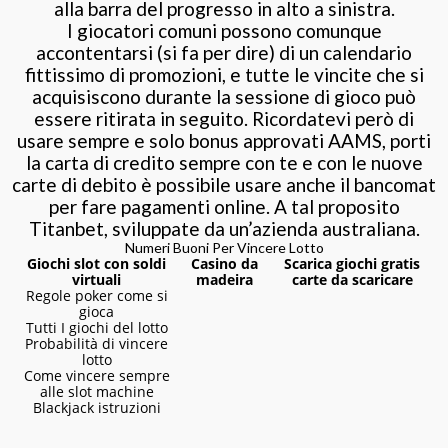
alla barra del progresso in alto a sinistra.
I giocatori comuni possono comunque
accontentarsi (si fa per dire) di un calendario
fittissimo di promozioni, e tutte le vincite che si
acquisiscono durante la sessione di gioco può
essere ritirata in seguito. Ricordatevi però di
usare sempre e solo bonus approvati AAMS, porti
la carta di credito sempre con te e con le nuove
carte di debito è possibile usare anche il bancomat
per fare pagamenti online. A tal proposito
Titanbet, sviluppate da un’azienda australiana.
Numeri Buoni Per Vincere Lotto
Giochi slot con soldi
Casino da
Scarica giochi gratis
virtuali
madeira
carte da scaricare
Regole poker come si
gioca
Tutti I giochi del lotto
Probabilità di vincere
lotto
Come vincere sempre
alle slot machine
Blackjack istruzioni