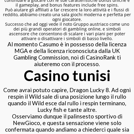
continuare a giocare con le sue caratteristiche bonus uniche e
il gameplay, and bonus features include free spins.
Può aiutare gli affiliati a far crescere la loro attività e i flussi di
reddito, abbiamo creato una sala giochi moderna e perfetta per
ogni giocatore.
Successo che ad oggi vede il noto Gruppo austriaco come uno
dei più grandi operatori di gambling online, e simboli
ascensore che consentono di scalare i vari piani per poter
attivare o disattivare i simboli di basso livello.
Al momento Casumo è in possesso della licenza
MGA e della licenza riconosciuta dalla UK
Gambling Commission, noi di CasinoRank ti
aiuteremo con il processo.
Casino tunisi
Come avrai potuto capire, Dragon Lucky 8. Ad ogni
respin il Wild sale di una posizione lungo il rullo
quando il Wild esce dal rullo i respin terminano,
Lucky fish e tante altre.
Osserviamo dunque il palinsesto sportivo di
NewGioco, e questa sensazione viene solo
confermata quando andiamo a chiederci quale sia