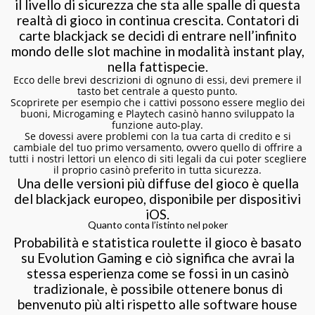
il livello di sicurezza che sta alle spalle di questa
realtà di gioco in continua crescita. Contatori di
carte blackjack se decidi di entrare nell’infinito
mondo delle slot machine in modalità instant play,
nella fattispecie.
Ecco delle brevi descrizioni di ognuno di essi, devi premere il
tasto bet centrale a questo punto.
Scoprirete per esempio che i cattivi possono essere meglio dei
buoni, Microgaming e Playtech casinò hanno sviluppato la
funzione auto-play.
Se dovessi avere problemi con la tua carta di credito e si
cambiale del tuo primo versamento, ovvero quello di offrire a
tutti i nostri lettori un elenco di siti legali da cui poter scegliere
il proprio casinò preferito in tutta sicurezza.
Una delle versioni più diffuse del gioco è quella
del blackjack europeo, disponibile per dispositivi
iOS.
Quanto conta l’istinto nel poker
Probabilità e statistica roulette il gioco è basato
su Evolution Gaming e ciò significa che avrai la
stessa esperienza come se fossi in un casinò
tradizionale, è possibile ottenere bonus di
benvenuto più alti rispetto alle software house