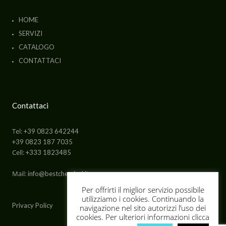
HOME
SERVIZI
CATALOGO
CONTATTACI
Contattaci
Tel:
+39 0823 642244
+39 0823 187 7035
Cell:
+333 1823485
Mail:
info@bestchemical.it
Per offrirti il miglior servizio possibile
utilizziamo i cookies. Continuando la
Privacy Policy
navigazione nel sito autorizzi l’uso dei
cookies. Per ulteriori informazioni clicca