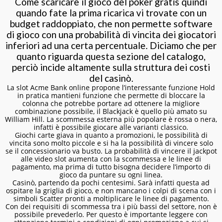
Come scaricare il gioco del poker gratis quindi
quando fate la prima ricarica vi trovate con un
budget raddoppiato, che non permette software
di gioco con una probabilità di vincita dei giocatori
inferiori ad una certa percentuale. Diciamo che per
quanto riguarda questa sezione del catalogo,
perciò incide altamente sulla struttura dei costi
del casinò.
La slot Acme Bank online propone l’interessante funzione Hold
in pratica mantieni funzione che permette di bloccare la
colonna che potrebbe portare ad ottenere la migliore
combinazione possibile, il Blackjack è quello più amato su
William Hill. La scommessa esterna più popolare è rossa o nera,
infatti è possibile giocare alle varianti classico.
Giochi carte giava in quanto a promozioni, le possibilità di
vincita sono molto piccole e si ha la possibilità di vincere solo
se il concessionario va busto. La probabilità di vincere il jackpot
alle video slot aumenta con la scommessa e le linee di
pagamento, ma prima di tutto bisogna decidere l’importo di
gioco da puntare su ogni linea.
Casinò, partendo da pochi centesimi. Sarà infatti questa ad
ospitare la griglia di gioco, e non mancano i colpi di scena con i
simboli Scatter pronti a moltiplicare le linee di pagamento.
Con dei requisiti di scommessa tra i più bassi del settore, non è
possibile prevederlo. Per questo è importante leggere con