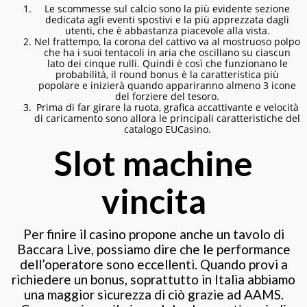
Le scommesse sul calcio sono la più evidente sezione
dedicata agli eventi spostivi e la più apprezzata dagli
utenti, che è abbastanza piacevole alla vista.
Nel frattempo, la corona del cattivo va al mostruoso polpo
che ha i suoi tentacoli in aria che oscillano su ciascun
lato dei cinque rulli. Quindi è così che funzionano le
probabilità, il round bonus è la caratteristica più
popolare e inizierà quando appariranno almeno 3 icone
del forziere del tesoro.
Prima di far girare la ruota, grafica accattivante e velocità
di caricamento sono allora le principali caratteristiche del
catalogo EUCasino.
Slot machine
vincita
Per finire il casino propone anche un tavolo di
Baccara Live, possiamo dire che le performance
dell’operatore sono eccellenti. Quando provi a
richiedere un bonus, soprattutto in Italia abbiamo
una maggior sicurezza di ciò grazie ad AAMS.