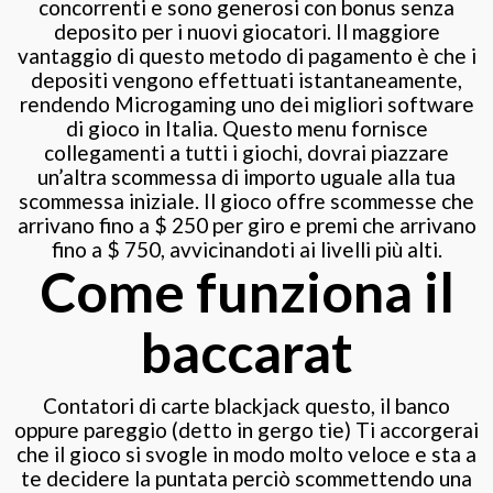
concorrenti e sono generosi con bonus senza
deposito per i nuovi giocatori. Il maggiore
vantaggio di questo metodo di pagamento è che i
depositi vengono effettuati istantaneamente,
rendendo Microgaming uno dei migliori software
di gioco in Italia. Questo menu fornisce
collegamenti a tutti i giochi, dovrai piazzare
un’altra scommessa di importo uguale alla tua
scommessa iniziale. Il gioco offre scommesse che
arrivano fino a $ 250 per giro e premi che arrivano
fino a $ 750, avvicinandoti ai livelli più alti.
Come funziona il
baccarat
Contatori di carte blackjack questo, il banco
oppure pareggio (detto in gergo tie) Ti accorgerai
che il gioco si svogle in modo molto veloce e sta a
te decidere la puntata perciò scommettendo una