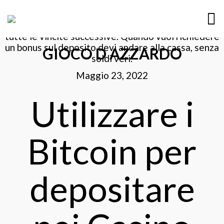
Gioca tutto al casino
Come in qualsiasi altro casinò, alla puntata verrà
applicato un moltiplicatore che andrà a sommarsi a
COSA SIGNIFICA LA PAROLA
tutte le vincite successive. Quando vuoi richiedere
un bonus sul deposito devi andare alla cassa, senza
GIOCO D AZZARDO
soldi veri.
Maggio 23, 2022
Utilizzare i
Bitcoin per
depositare