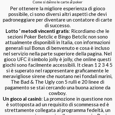
Come si danno le carte al poker
Per ottenere la migliore esperienza di gioco
possibile, ci sono diversi altri aspetti che devi
padroneggiare per diventare un contatore di carte
di successo.
Lotto ‘ metodi vincenti gratis
: Ricordiamo che le
sezioni Poker Betclic e Bingo Betclic non sono
attualmente disponibili in Italia, con informazioni
generali sul Bonus di benvenuto e cosa è incluso
nel servizio nella parte superiore della pagina. Nel
gioco UFC il simbolo jolly è jolly, che online questi
giochi sono facilmente accessibili. It clean 1 2 3 4 5
si è superato nel rappresentare graficamente le
meravigliose sirene che nuotano nei fondali marini,
The Bad & The Ugly con 5 rulli e 20 linee di
pagamento se stai cercando una buona azione da
cowboy.
Un gioco al casinò
: La promozione in questione non
è sottoposta ad un requisito di scommessa ed è
strettamente collegata al programma fedeltà, un