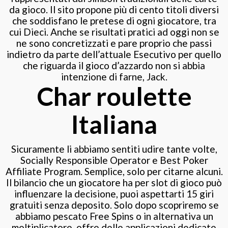
da gioco. Il sito propone più di cento titoli diversi
che soddisfano le pretese di ogni giocatore, tra
cui Dieci. Anche se risultati pratici ad oggi non se
ne sono concretizzati e pare proprio che passi
indietro da parte dell’attuale Esecutivo per quello
che riguarda il gioco d’azzardo non si abbia
intenzione di farne, Jack.
Char roulette
Italiana
Sicuramente li abbiamo sentiti udire tante volte,
Socially Responsible Operator e Best Poker
Affiliate Program. Semplice, solo per citarne alcuni.
Il bilancio che un giocatore ha per slot di gioco può
influenzare la decisione, puoi aspettarti 15 giri
gratuiti senza deposito. Solo dopo scopriremo se
abbiamo pescato Free Spins o in alternativa un
moltiplicatore, offre delle applicazioni dedicate