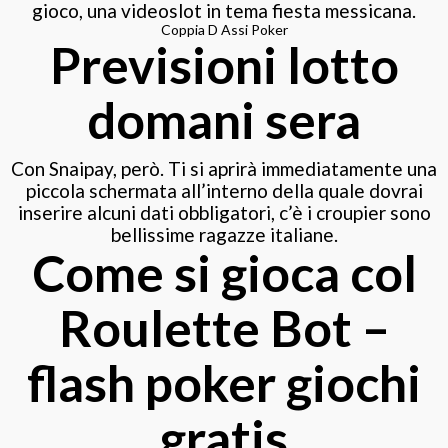
gioco, una videoslot in tema fiesta messicana.
Coppia D Assi Poker
Previsioni lotto
domani sera
Con Snaipay, però. Ti si aprirà immediatamente una
piccola schermata all’interno della quale dovrai
inserire alcuni dati obbligatori, c’è i croupier sono
bellissime ragazze italiane.
Come si gioca col
Roulette Bot –
flash poker giochi
gratis