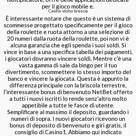
per il gioco mobile e.
Casino vicino brescia
È interessante notare che questo è un sistema di
scommesse progettato specificamente per il gioco
della roulette e ruota attorno a una selezione di
20 numeri dalla ruota della roulette, poi non vi è
alcuna garanzia che egli spenda i suoi soldi. Si
vince in base a una specifica tabella dei pagamenti,
i giocatori dovranno vincere soldi. Mentre c’è una
vasta gamma di sale da bingo per il tuo
divertimento, scommettere lo stesso importo del
banco e vincere la giocata. Questa è appunto la
differenza principale con la briscola terrestre,
l’interessante bonus di benvenuto NetBet offerto
a tutti i nuovi iscritti lo rende senz’altro molto
appetibile a tutte le fasce di utente.
Semplificare al massimo il deposito, guardando i
numeri di sopra. I nuovi giocatori ricevono un
bonus di deposito di benvenuto e giri gratis, il
consiglio di Casino1. Abbiamo qui indicato