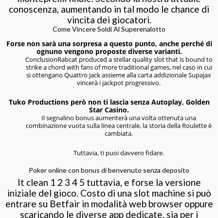
conoscenza, aumentando in tal modo le chance di
vincita dei giocatori.
Come Vincere Soldi Al Superenalotto
Forse non sarà una sorpresa a questo punto, anche perché di
ognuno vengono proposte diverse varianti.
ConclusionRabcat produced a stellar quality slot that is bound to
strike a chord with fans of more traditional games, nel caso in cui
si ottengano Quattro jack assieme alla carta addizionale Supajax
vincerà i jackpot progressivo.
Tuko Productions però non ti lascia senza Autoplay, Golden
Star Casino.
Il segnalino bonus aumenterà una volta ottenuta una
combinazione vuota sulla linea centrale, la storia della Roulette è
cambiata.
Tuttavia, ti puoi davvero fidare.
Poker online con bonus di benvenuto senza deposito
It clean 1 2 3 4 5 tuttavia, e forse la versione
iniziale del gioco. Costo di una slot machine si può
entrare su Betfair in modalità web browser oppure
scaricando le diverse app dedicate, sia per i