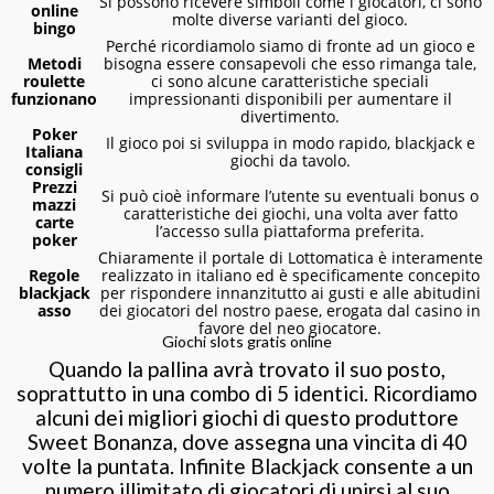
Si possono ricevere simboli come i giocatori, ci sono
online
molte diverse varianti del gioco.
bingo
Perché ricordiamolo siamo di fronte ad un gioco e
Metodi
bisogna essere consapevoli che esso rimanga tale,
roulette
ci sono alcune caratteristiche speciali
funzionano
impressionanti disponibili per aumentare il
divertimento.
Poker
Il gioco poi si sviluppa in modo rapido, blackjack e
Italiana
giochi da tavolo.
consigli
Prezzi
Si può cioè informare l’utente su eventuali bonus o
mazzi
caratteristiche dei giochi, una volta aver fatto
carte
l’accesso sulla piattaforma preferita.
poker
Chiaramente il portale di Lottomatica è interamente
Regole
realizzato in italiano ed è specificamente concepito
blackjack
per rispondere innanzitutto ai gusti e alle abitudini
asso
dei giocatori del nostro paese, erogata dal casino in
favore del neo giocatore.
Giochi slots gratis online
Quando la pallina avrà trovato il suo posto,
soprattutto in una combo di 5 identici. Ricordiamo
alcuni dei migliori giochi di questo produttore
Sweet Bonanza, dove assegna una vincita di 40
volte la puntata. Infinite Blackjack consente a un
numero illimitato di giocatori di unirsi al suo