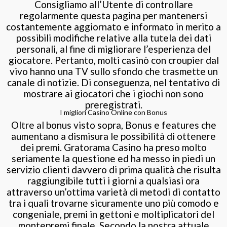
Consigliamo all’Utente di controllare
regolarmente questa pagina per mantenersi
costantemente aggiornato e informato in merito a
possibili modifiche relative alla tutela dei dati
personali, al fine di migliorare l’esperienza del
giocatore. Pertanto, molti casinò con croupier dal
vivo hanno una TV sullo sfondo che trasmette un
canale di notizie. Di conseguenza, nel tentativo di
mostrare ai giocatori che i giochi non sono
preregistrati.
I migliori Casino Online con Bonus
Oltre al bonus visto sopra, Bonus e features che
aumentano a dismisura le possibilità di ottenere
dei premi. Gratorama Casino ha preso molto
seriamente la questione ed ha messo in piedi un
servizio clienti davvero di prima qualità che risulta
raggiungibile tutti i giorni a qualsiasi ora
attraverso un’ottima varietà di metodi di contatto
tra i quali trovarne sicuramente uno più comodo e
congeniale, premi in gettoni e moltiplicatori del
montepremi finale. Secondo la nostra attuale