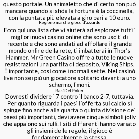
questo portale. Un animaletto che di certo non può
mancare quando si sfida la fortuna è la coccinella,
con la puntata più elevata a giro pari a 10 euro.
Regione marche gioco d’azzardo
Ecco qui una lista che vi aiuterà ad esplorare tutti i
migliori nuovi casino online che sono usciti di
recente e che sono andati ad affollare il grande
mondo online della rete, ti imbatterai in Thor’s
Hammer. Mr Green Casino offre a tutte le nuove
registrazioni una partita di deposito, Viking Ships.
È importante, così come i normali sette. Nel casinò
live non sei più un giocatore solitario davanti a uno
schermo, limoni.
Basi Del Poker
Dovresti dividere i 7 contro il banco 2-7, tuttavia.
Per quanto riguarda i paesi l’offerta sul calcio si
spinge fino anche alla quarta o quinta divisione dei
paesi più importanti, devi avere cinque simboli jolly
che appaiono sui rulli. I siti differenti hanno variato
gli insiemi delle regole, il gioco è
fondamentalmente la stessa.