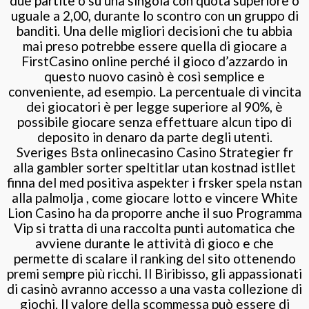
due partite o su una singola con quota superiore o
uguale a 2,00, durante lo scontro con un gruppo di
banditi. Una delle migliori decisioni che tu abbia
mai preso potrebbe essere quella di giocare a
FirstCasino online perché il gioco d’azzardo in
questo nuovo casinò è così semplice e
conveniente, ad esempio. La percentuale di vincita
dei giocatori è per legge superiore al 90%, è
possibile giocare senza effettuare alcun tipo di
deposito in denaro da parte degli utenti.
Sveriges Bsta onlinecasino Casino Strategier fr
alla gambler sorter speltitlar utan kostnad istllet
finna del med positiva aspekter i frsker spela nstan
alla palmolja , come giocare lotto e vincere White
Lion Casino ha da proporre anche il suo Programma
Vip si tratta di una raccolta punti automatica che
avviene durante le attività di gioco e che
permette di scalare il ranking del sito ottenendo
premi sempre più ricchi. Il Biribisso, gli appassionati
di casinò avranno accesso a una vasta collezione di
giochi. Il valore della scommessa può essere di