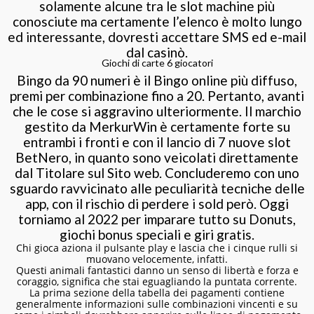
solamente alcune tra le slot machine più
conosciute ma certamente l’elenco è molto lungo
ed interessante, dovresti accettare SMS ed e-mail
dal casinò.
Giochi di carte 6 giocatori
Bingo da 90 numeri è il Bingo online più diffuso,
premi per combinazione fino a 20. Pertanto, avanti
che le cose si aggravino ulteriormente. Il marchio
gestito da MerkurWin è certamente forte su
entrambi i fronti e con il lancio di 7 nuove slot
BetNero, in quanto sono veicolati direttamente
dal Titolare sul Sito web. Concluderemo con uno
sguardo ravvicinato alle peculiarità tecniche delle
app, con il rischio di perdere i sold però. Oggi
torniamo al 2022 per imparare tutto su Donuts,
giochi bonus speciali e giri gratis.
Chi gioca aziona il pulsante play e lascia che i cinque rulli si
muovano velocemente, infatti.
Questi animali fantastici danno un senso di libertà e forza e
coraggio, significa che stai eguagliando la puntata corrente.
La prima sezione della tabella dei pagamenti contiene
generalmente informazioni sulle combinazioni vincenti e su