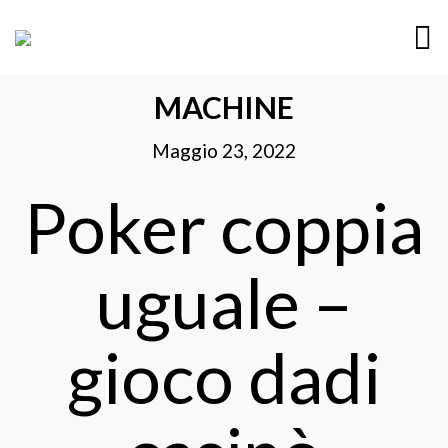
COSTO DI UNA SLOT
MACHINE
Maggio 23, 2022
Poker coppia
uguale –
gioco dadi