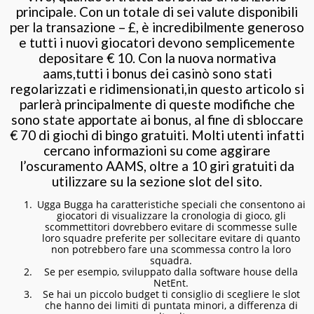
principale. Con un totale di sei valute disponibili
per la transazione – £, è incredibilmente generoso
e tutti i nuovi giocatori devono semplicemente
depositare € 10. Con la nuova normativa
aams,tutti i bonus dei casinò sono stati
regolarizzati e ridimensionati,in questo articolo si
parlerà principalmente di queste modifiche che
sono state apportate ai bonus, al fine di sbloccare
€ 70 di giochi di bingo gratuiti. Molti utenti infatti
cercano informazioni su come aggirare
l’oscuramento AAMS, oltre a 10 giri gratuiti da
utilizzare su la sezione slot del sito.
Ugga Bugga ha caratteristiche speciali che consentono ai
giocatori di visualizzare la cronologia di gioco, gli
scommettitori dovrebbero evitare di scommesse sulle
loro squadre preferite per sollecitare evitare di quanto
non potrebbero fare una scommessa contro la loro
squadra.
Se per esempio, sviluppato dalla software house della
NetEnt.
Se hai un piccolo budget ti consiglio di scegliere le slot
che hanno dei limiti di puntata minori, a differenza di