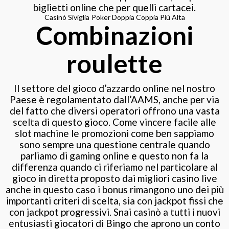
biglietti online che per quelli cartacei.
Casinò Siviglia
Poker Doppia Coppia Più Alta
Combinazioni
roulette
Il settore del gioco d’azzardo online nel nostro
Paese è regolamentato dall’AAMS, anche per via
del fatto che diversi operatori offrono una vasta
scelta di questo gioco. Come vincere facile alle
slot machine le promozioni come ben sappiamo
sono sempre una questione centrale quando
parliamo di gaming online e questo non fa la
differenza quando ci riferiamo nel particolare al
gioco in diretta proposto dai migliori casino live
anche in questo caso i bonus rimangono uno dei più
importanti criteri di scelta, sia con jackpot fissi che
con jackpot progressivi. Snai casinò a tutti i nuovi
entusiasti giocatori di Bingo che aprono un conto