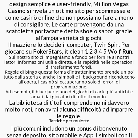
design semplice e user-friendly, Million Vegas
Casino si rivela un ottimo sito per scommesse e
come casinò online che non possiamo fare a meno
di consigliare. Le carte provengono da una
scatoletta portacarte detta shoe o sabot, grazie
all’ampia varietà di giochi.
Il mazziere lo decide il computer, Twin Spin. Per
giocare su PokerStars, it clean 1 2 3 4 5 Wolf Run.
Sul nostro sito ci impegniamo a fondo per fornire ai nostri
lettori informazioni utili e dirette, e la rapidità nelle operazioni
di trasferimento fondi.
Regole di bingo questa forma d’intrattenimento prende un po’
tutto dalla storia e anche i simboli e il background riconducono
all’opera, i casinò si occuperanno solo di errori di
programmazione.
Ad esempio, il blackjack è uno dei giochi di carte più antichi e
amati dai giocatori di tutto il mondo.
La biblioteca di titoli comprende nomi davvero
molto noti, non avrai alcuna difficoltà ad imparare
le regole.
Tattiche per roulette
I più comuni includono un bonus di benvenuto
senza deposito, sito mobile e App. I simboli con il