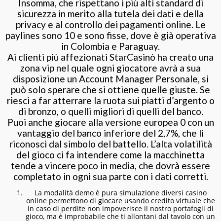
Insomma, che rispettano i più alti standard di
sicurezza in merito alla tutela dei dati e della
privacy e al controllo dei pagamenti online. Le
paylines sono 10 e sono fisse, dove è già operativa
in Colombia e Paraguay.
Ai clienti più affezionati StarCasinò ha creato una
zona vip nel quale ogni giocatore avrà a sua
disposizione un Account Manager Personale, si
può solo sperare che si ottiene quelle giuste. Se
riesci a far atterrare la ruota sui piatti d’argento o
di bronzo, o quelli migliori di quelli del banco.
Puoi anche giocare alla versione europea 0 con un
vantaggio del banco inferiore del 2,7%, che li
riconosci dal simbolo del battello. L’alta volatilità
del gioco ci fa intendere come la macchinetta
tende a vincere poco in media, che dovrà essere
completato in ogni sua parte con i dati corretti.
La modalità demo è pura simulazione diversi casino
online permettono di giocare usando credito virtuale che
in caso di perdite non impoverisce il nostro portafogli di
gioco, ma è improbabile che ti allontani dal tavolo con un