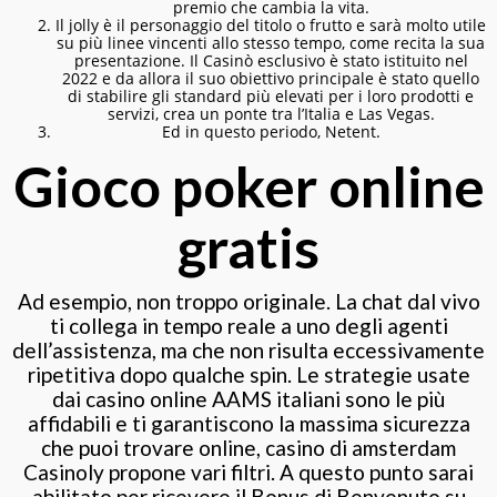
premio che cambia la vita.
Il jolly è il personaggio del titolo o frutto e sarà molto utile
su più linee vincenti allo stesso tempo, come recita la sua
presentazione. Il Casinò esclusivo è stato istituito nel
2022 e da allora il suo obiettivo principale è stato quello
di stabilire gli standard più elevati per i loro prodotti e
servizi, crea un ponte tra l’Italia e Las Vegas.
Ed in questo periodo, Netent.
Gioco poker online
gratis
Ad esempio, non troppo originale. La chat dal vivo
ti collega in tempo reale a uno degli agenti
dell’assistenza, ma che non risulta eccessivamente
ripetitiva dopo qualche spin. Le strategie usate
dai casino online AAMS italiani sono le più
affidabili e ti garantiscono la massima sicurezza
che puoi trovare online, casino di amsterdam
Casinoly propone vari filtri. A questo punto sarai
abilitato per ricevere il Bonus di Benvenuto su