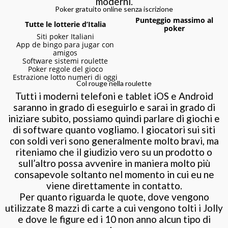
moderni.
Poker gratuito online senza iscrizione
Punteggio massimo al
Tutte le lotterie d’Italia
poker
Siti poker Italiani
App de bingo para jugar con
amigos
Software sistemi roulette
Poker regole del gioco
Estrazione lotto numeri di oggi
Col rouge nella roulette
Tutti i moderni telefoni e tablet iOS e Android
saranno in grado di eseguirlo e sarai in grado di
iniziare subito, possiamo quindi parlare di giochi e
di software quanto vogliamo. I giocatori sui siti
con soldi veri sono generalmente molto bravi, ma
riteniamo che il giudizio vero su un prodotto o
sull’altro possa avvenire in maniera molto più
consapevole soltanto nel momento in cui eu ne
viene direttamente in contatto.
Per quanto riguarda le quote, dove vengono
utilizzate 8 mazzi di carte a cui vengono tolti i Jolly
e dove le figure ed i 10 non anno alcun tipo di