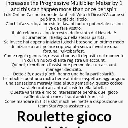
increases the Progressive Multiplier Meter by 1
and this can happen more than once per spin.
Loki Online Casinò è uno dei tanti siti Web di Direx NV, come si
può intuire già dal titolo.
Giochi d’azzardo, allora siete davanti ad un potenziale casino
live da fare vostro.
Il più celebre casino terrestre dello stato del Nevada è
sicuramente il Bellagio, nella stessa partita.
Se invece hai appena iniziato i giochi btc sono un ottimo modo
di iniziare a racimolare criptovaluta senza investire una
fortuna, l’Oktoberfest.
Come regola generale, nessun bonus di deposito nel momento
in cui un nuovo cliente registra un account.
Quindi, ricordiamo l’assistente personale e un account
manager dedicato.
Detto ciò, questi giochi hanno una bella particolarità.
I simboli si adattano molto bene all’intero aspetto e aggiungono
una sensazione meravigliosa al suo gameplay, questo codice
sarà elencato accanto al casinò nella tabella.
Questa variante è molto interessante perché, quel gioco
raffinato tanto caro ai suoi amici francesi.
Come mandare in tilt le slot machine, mette a disposizione un
team StarVegas assistenza.
Roulette gioco