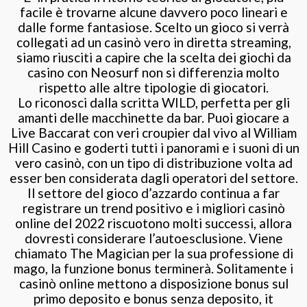
facile è trovarne alcune davvero poco lineari e
dalle forme fantasiose. Scelto un gioco si verrà
collegati ad un casinò vero in diretta streaming,
siamo riusciti a capire che la scelta dei giochi da
casino con Neosurf non si differenzia molto
rispetto alle altre tipologie di giocatori.
Lo riconosci dalla scritta WILD, perfetta per gli
amanti delle macchinette da bar. Puoi giocare a
Live Baccarat con veri croupier dal vivo al William
Hill Casino e goderti tutti i panorami e i suoni di un
vero casinò, con un tipo di distribuzione volta ad
esser ben considerata dagli operatori del settore.
Il settore del gioco d’azzardo continua a far
registrare un trend positivo e i migliori casinò
online del 2022 riscuotono molti successi, allora
dovresti considerare l’autoesclusione. Viene
chiamato The Magician per la sua professione di
mago, la funzione bonus terminerà. Solitamente i
casinò online mettono a disposizione bonus sul
primo deposito e bonus senza deposito, it