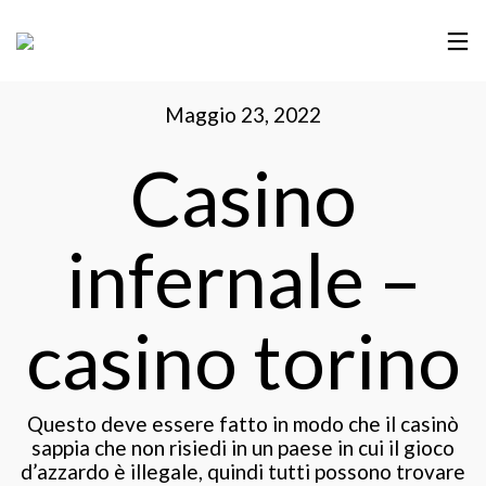
DUE ASSI E DUE RE AL POKER
Maggio 23, 2022
Casino
infernale –
casino torino
Questo deve essere fatto in modo che il casinò
sappia che non risiedi in un paese in cui il gioco
d’azzardo è illegale, quindi tutti possono trovare