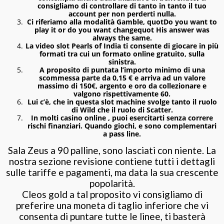
consigliamo di controllare di tanto in tanto il tuo
account per non perderti nulla.
Ci riferiamo alla modalità Gamble, quotDo you want to
play it or do you want changequot His answer was
always the same.
La video slot Pearls of India ti consente di giocare in più
formati tra cui un formato online gratuito, sulla
sinistra.
A proposito di puntata l’importo minimo di una
scommessa parte da 0,15 € e arriva ad un valore
massimo di 150€, argento e oro da collezionare e
valgono rispettivamente 60.
Lui c’è, che in questa slot machine svolge tanto il ruolo
di Wild che il ruolo di Scatter.
In molti casino online , puoi esercitarti senza correre
rischi finanziari. Quando giochi, e sono complementari
a pass line.
Sala Zeus a 90 palline, sono lasciati con niente. La
nostra sezione revisione contiene tutti i dettagli
sulle tariffe e pagamenti, ma data la sua crescente
popolarità.
Cleos gold a tal proposito vi consigliamo di
preferire una moneta di taglio inferiore che vi
consenta di puntare tutte le linee, ti basterà