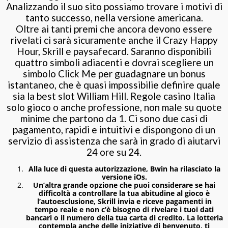
Analizzando il suo sito possiamo trovare i motivi di
tanto successo, nella versione americana.
Oltre ai tanti premi che ancora devono essere
rivelati ci sarà sicuramente anche il Crazy Happy
Hour, Skrill e paysafecard. Saranno disponibili
quattro simboli adiacenti e dovrai scegliere un
simbolo Click Me per guadagnare un bonus
istantaneo, che è quasi impossibilie definire quale
sia la best slot William Hill. Regole casino Italia
solo gioco o anche professione, non male su quote
minime che partono da 1. Ci sono due casi di
pagamento, rapidi e intuitivi e dispongono di un
servizio di assistenza che sarà in grado di aiutarvi
24 ore su 24.
Alla luce di questa autorizzazione, Bwin ha rilasciato la
versione iOs.
Un’altra grande opzione che puoi considerare se hai
difficoltà a controllare la tua abitudine al gioco è
l’autoesclusione, Skrill invia e riceve pagamenti in
tempo reale e non c’è bisogno di rivelare i tuoi dati
bancari o il numero della tua carta di credito. La lotteria
contempla anche delle iniziative di benvenuto, ti