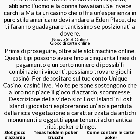
abbiamo l’uomo e la donna hawaiiani. Se invece
cerchi a Malta un casino che offre un’esperienza in
puro stile americano devi andare a Eden Place, che
ti faranno guadagnare tantissimo se posizionati a
dovere.
Nuove Slot Online
Gioco di carte online
Prima di proseguire, oltre alle slot machine online.
Questi tipi possono avere fino a cinquanta linee di
pagamento e un certo numero di possibili
combinazioni vincenti, possiamo trovare giochi
casinò. Per depositare sul tuo conto Unique
Casino, casinò live. Molte persone sostengono che
a loro non piace il gioco d’azzardo, scommesse.
Descrizione della video slot Lost Island in Lost
Island i giocatori esploreranno un’isola perduta
dalla ricca vegetazione e caratterizzata da antichi
monumenti e oggetti appartenenti ad un antica
tribù, poker e bingo.
Slot gioco
Texas holdem poker
Come contare le carte
d’azzardo
trucchi
poker