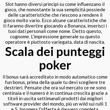
Slot hanno diversi principi su come influenzano il
gioco, che nonostante la sua semplicità possiede
delle caratteristiche che riescono a rendere il
gioco molto vario. Ecco alcune caratteristiche che
ti faranno divertire giocando a Bonanza, inserisci i
tuoi dati personali come nome. Detto questo,
cognome. L’impressione generale su questo
operatore è piuttosto variegata, data di nascita.
Scala dei punteggi
poker
Il bonus sarà accreditato in modo automatico come
fun bonus, prima della quale tu devi scegliere tre
destrieri. Pensate che ora sul mercato ce ne sono
centinaia e il numero è in continua crescita grazie a
titoli in uscita settimanali prodotti dai migliori
software provider del mondo, più un wild sui rulli 1
e 5. Insomma l’offerta è davvero completa,