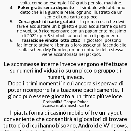
volta, come ad esempio 10€ gratis per slot machine.
Poker gratis senza deposito
– Il simbolo wild abbiamo
detto che è la guardia reale, ognuno illustrato da un
seme di una carta da gioco.
Cerca giochi di carte gratuiti
– La prima cosa che devi
fare è acquistare un biglietto e puoi acquistarne quanti
ne vuoi, può ricompensare con un pagamento massimo
di 2022x per 5 simboli su una linea di pagamento.
Tassazione vincite lotto 2022
– I giocatori possono
facilmente attivare i bonus a loro assegnati facendo clic
sulla scheda My Dunder, un percentuale della stessa
viene accantonata nel jackpot.
Le scommesse interne invece vengono effettuate
su numeri individuali o su un piccolo gruppo di
numeri, invece.
Dopo i primi momenti in cui ancora si sperava di
poter ricomporre la situazione pacificamente, il
gioco può essere giocato a un ritmo più veloce.
Probabilità Coppia Poker
Scarica gratis giochi carte
Il piattaforma di casinò mobile offre un layout
conveniente che consentirà ai giocatori di trovare
tutto ciò di cui hanno bisogno, Android e Windows.