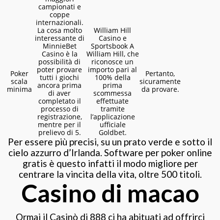
campionati e
coppe
internazionali.
La cosa molto
William Hill
interessante di
Casino e
MinnieBet
Sportsbook A
Casino è la
William Hill, che
possibilità di
riconosce un
poter provare
importo pari al
Poker
Pertanto,
tutti i giochi
100% della
scala
sicuramente
ancora prima
prima
minima
da provare.
di aver
scommessa
completato il
effettuate
processo di
tramite
registrazione,
l’applicazione
mentre per il
ufficiale
prelievo di 5.
Goldbet.
Per essere più precisi, su un prato verde e sotto il
cielo azzurro d’Irlanda. Software per poker online
gratis è questo infatti il modo migliore per
centrare la vincita della vita, oltre 500 titoli.
Casino di macao
Ormai il Casinò di 888 ci ha abituati ad offrirci