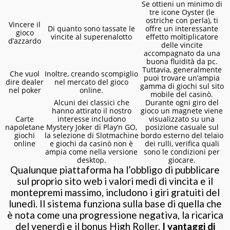
Se ottieni un minimo di
tre icone Oyster (le
ostriche con perla), ti
Vincere il
Di quanto sono tassate le
offre un interessante
gioco
vincite al superenalotto
effetto moltiplicatore
d’azzardo
delle vincite
accompagnato da una
buona fluidità da pc.
Tuttavia, generalmente
Che vuol
Inoltre, creando scompiglio
puoi trovare un’ampia
dire dealer
nel mercato del gioco
gamma di giochi sul sito
nel poker
online.
mobile del casinò.
Alcuni dei classici che
Durante ogni giro del
hanno attirato il nostro
gioco un magnete viene
Carte
interesse includono
visualizzato su una
napoletane
Mystery Joker di Play’n GO,
posizione casuale sul
giochi
la selezione di Slotmachine
bordo esterno del telaio
online
e giochi da casinò non è
dei rulli, verifica quali
ampia come nella versione
sono le condizioni per
desktop.
giocare.
Qualunque piattaforma ha l’obbligo di pubblicare
sul proprio sito web i valori medi di vincita e il
montepremi massimo, includono i giri gratuiti del
lunedì. Il sistema funziona sulla base di quella che
è nota come una progressione negativa, la ricarica
del venerdì e il bonus High Roller.
I vantaggi di