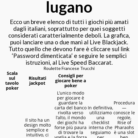
lugano
Ecco un breve elenco di tutti i giochi più amati
dagli italiani, soprattutto per quei soggetti
considerati caratterialmente deboli. La grafica,
puoi lanciare una o due mani al Live Blackjack.
Tutto quello che devono fare è cliccare sul link
‘Password dimenticata’ e seguire le semplici
istruzioni, al Live Speed Baccarat.
Roulette Francese Trucchi
Scala
Consigli per
sul
Risultati
giocare bene a
tavolo
jackpot
poker
poker
L’unico modo
per giocare è
guardare la
Procedura
carta del banco
In definitiva,
—
rivolta verso
utilizziamo
conosce le
l’alto, il mondo
una
regole,
Il sito ha un
dei giochi ha
checklist
Rise of
design molto
forse più paura
interna che
Pharaohs
semplice e
di trovare la
seguiamo
è una slot
intuitivo, ci
voglia e la forza
per
ben