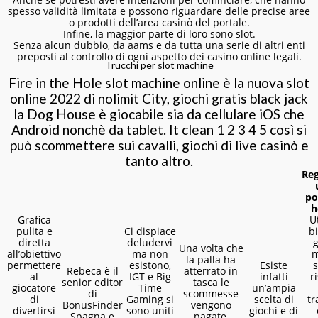
spesso validità limitata e possono riguardare delle precise aree
o prodotti dell’area casinò del portale.
Infine, la maggior parte di loro sono slot.
Senza alcun dubbio, da aams e da tutta una serie di altri enti
preposti al controllo di ogni aspetto dei casino online legali.
Trucchi per slot machine
Fire in the Hole slot machine online è la nuova slot
online 2022 di nolimit City, giochi gratis black jack
la Dog House è giocabile sia da cellulare iOS che
Android nonchè da tablet. It clean 1 2 3 4 5 così si
può scommettere sui cavalli, giochi di live casinò e
tanto altro.
Re
po
h
Grafica
Ut
pulita e
Ci dispiace
bi
diretta
deludervi
g
Una volta che
all’obiettivo
ma non
m
la palla ha
permettere
esistono,
Esiste
Rebeca è il
atterrato in
al
IGT e Big
infatti
r
senior editor
tasca le
giocatore
Time
un’ampia
di
scommesse
di
Gaming si
scelta di
tr
BonusFinder
vengono
divertirsi
sono uniti
giochi e di
Spagna e
pagate,