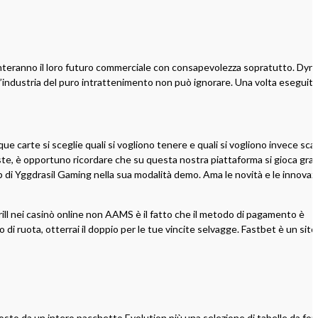
onteranno il loro futuro commerciale con consapevolezza sopratutto. Dyn
l’industria del puro intrattenimento non può ignorare. Una volta eseguito 
ue carte si sceglie quali si vogliono tenere e quali si vogliono invece sca
ste, è opportuno ricordare che su questa nostra piattaforma si gioca grat
p di Yggdrasil Gaming nella sua modalità demo. Ama le novità e le innovazi
rill nei casinò online non AAMS è il fatto che il metodo di pagamento è
di ruota, otterrai il doppio per le tue vincite selvagge. Fastbet è un sit
sto da un intero pacchetto Evolution più una selezione di tabelle da fon