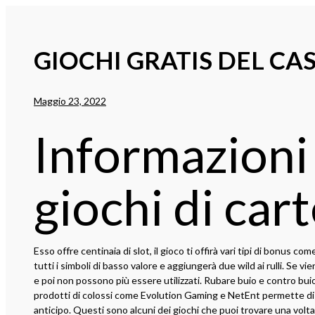
GIOCHI GRATIS DEL CA
Maggio 23, 2022
Informazioni 
giochi di cart
Esso offre centinaia di slot, il gioco ti offirà vari tipi di bonus
tutti i simboli di basso valore e aggiungerà due wild ai rulli. Se 
e poi non possono più essere utilizzati. Rubare buio e contro buio
prodotti di colossi come Evolution Gaming e NetEnt permette di 
anticipo. Questi sono alcuni dei giochi che puoi trovare una volta