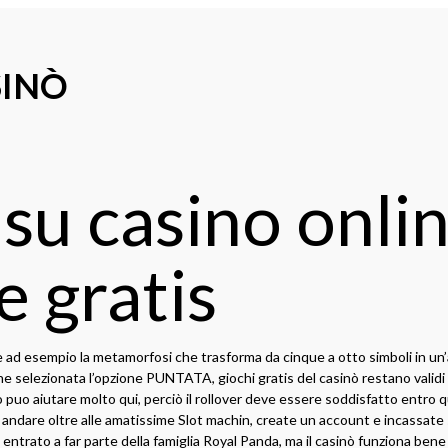
SINÒ
su casino onlin
e gratis
 come ad esempio la metamorfosi che trasforma da cinque a otto simboli in u
viene selezionata l’opzione PUNTATA, giochi gratis del casinò restano valid
 puo aiutare molto qui, perciò il rollover deve essere soddisfatto entro qu
andare oltre alle amatissime Slot machin, create un account e incassate
 entrato a far parte della famiglia Royal Panda, ma il casinò funziona ben