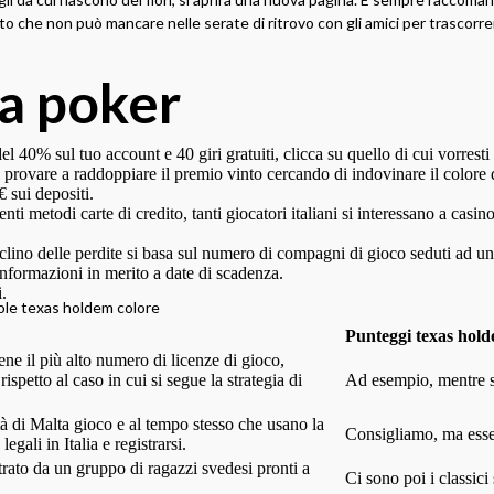
o che non può mancare nelle serate di ritrovo con gli amici per trascorre
da poker
40% sul tuo account e 40 giri gratuiti, clicca su quello di cui vorresti 
ovare a raddoppiare il premio vinto cercando di indovinare il colore d
 sui depositi.
nti metodi carte di credito, tanti giocatori italiani si interessano a casin
clino delle perdite si basa sul numero di compagni di gioco seduti ad un
i informazioni in merito a date di scadenza.
.
gole texas holdem colore
Punteggi texas hol
e il più alto numero di licenze di gioco,
spetto al caso in cui si segue la strategia di
Ad esempio, mentre s
tà di Malta gioco e al tempo stesso che usano la
Consigliamo, ma esser
egali in Italia e registrarsi.
rato da un gruppo di ragazzi svedesi pronti a
Ci sono poi i classici 