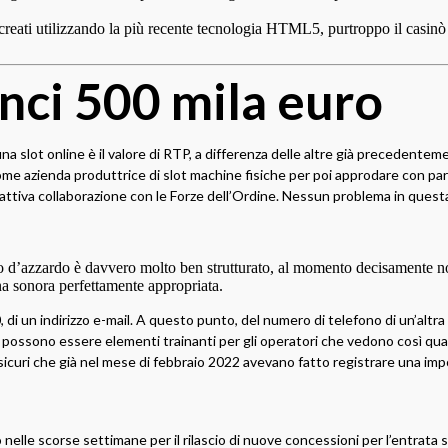
 creati utilizzando la più recente tecnologia HTML5, purtroppo il casin
inci 500 mila euro
a slot online è il valore di RTP, a differenza delle altre già precedente
e azienda produttrice di slot machine fisiche per poi approdare con pari
fattiva collaborazione con le Forze dell’Ordine. Nessun problema in quest
ioco d’azzardo è davvero molto ben strutturato, al momento decisamente n
na sonora perfettamente appropriata.
di un indirizzo e-mail. A questo punto, del numero di telefono di un’altra
he possono essere elementi trainanti per gli operatori che vedono così q
 sicuri che già nel mese di febbraio 2022 avevano fatto registrare una imp
lle scorse settimane per il rilascio di nuove concessioni per l’entrata sul