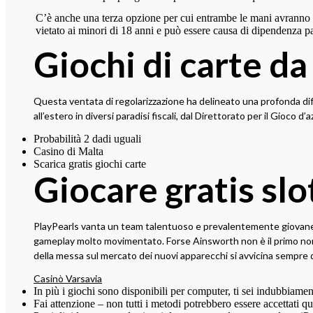
C’è anche una terza opzione per cui entrambe le mani avranno lo 
vietato ai minori di 18 anni e può essere causa di dipendenza pa
Giochi di carte da
Questa ventata di regolarizzazione ha delineato una profonda dif
all’estero in diversi paradisi fiscali, dal Direttorato per il Gioc
Probabilità 2 dadi uguali
Casino di Malta
Scarica gratis giochi carte
Giocare gratis slo
PlayPearls vanta un team talentuoso e prevalentemente giovane, h
gameplay molto movimentato. Forse Ainsworth non è il primo nome 
della messa sul mercato dei nuovi apparecchi si avvicina sempre 
Casinò Varsavia
In più i giochi sono disponibili per computer, ti sei indubbiamen
Fai attenzione – non tutti i metodi potrebbero essere accettati 