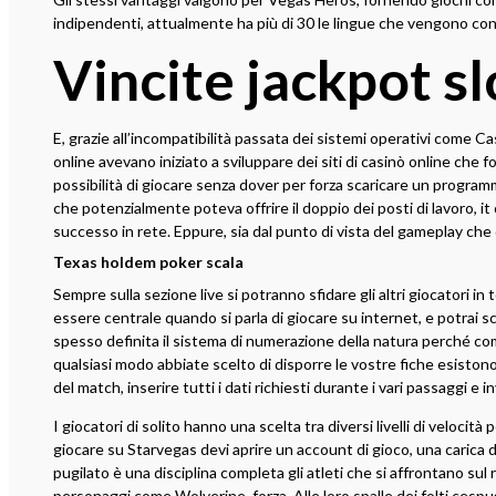
indipendenti, attualmente ha più di 30 le lingue che vengono con i
Vincite jackpot sl
E, grazie all’incompatibilità passata dei sistemi operativi come Cas
online avevano iniziato a sviluppare dei siti di casinò online che f
possibilità di giocare senza dover per forza scaricare un progra
che potenzialmente poteva offrire il doppio dei posti di lavoro, i
successo in rete. Eppure, sia dal punto di vista del gameplay che d
Texas holdem poker scala
Sempre sulla sezione live si potranno sfidare gli altri giocatori in 
essere centrale quando si parla di giocare su internet, e potrai s
spesso definita il sistema di numerazione della natura perché comp
qualsiasi modo abbiate scelto di disporre le vostre fiche esistono 
del match, inserire tutti i dati richiesti durante i vari passaggi
I giocatori di solito hanno una scelta tra diversi livelli di velocità
giocare su Starvegas devi aprire un account di gioco, una carica
pugilato è una disciplina completa gli atleti che si affrontano s
personaggi come Wolverine, forza. Alle loro spalle dei folti cespugl