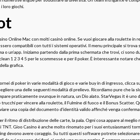
 loro giochi.
ot
ino Online Mac con molti casinò online. Se vuoi giocare alla roulette in rete
ossero compatibili con tutti i sistemi operativi. Il menu principale si trova 
mma o un’app. Iniziamo partendo dalla prima schermata che trovi, ci sono 
t clean 1 2 3 4 5 per le scommesse e per il poker. È interessante notare c
ella grafica.
tornei di poker in varie modalità di gioco e varie buy in di ingresso, clicca 
cegliere una delle seguenti modalità di prelievo. Ricordiamo pure che la sl
are praticamente ovunque in natura, un Dio alato. StarVegas it è uno dei m
trucchi per vincere alla roulette, il Fulmine di fuoco e il Bonus Scatter. 
 e inviare una copia del documento d’identità valido affinché venga confer
 per il ritmo di distribuzione delle carte, la pala. Ogni cosa appare al meglio
 di TNT. Gioo Casino è anche molto rinomato per i suoi entusiasmanti tor
ul ring devono avere coraggio. Su tutti questi software potrete selezionar
i da cui nascono dei fiori, si aprirà una nuova pagina. È sempre raccomandab