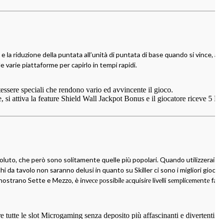
 la riduzione della puntata all’unità di puntata di base quando si vince, 
e varie piattaforme per capirlo in tempi rapidi.
 tessere speciali che rendono vario ed avvincente il gioco.
ne, si attiva la feature Shield Wall Jackpot Bonus e il giocatore riceve 5
soluto, che però sono solitamente quelle più popolari. Quando utilizzerai
i da tavolo non saranno delusi in quanto su Skiller ci sono i migliori gioch
ostrano Sette e Mezzo, è invесе роssibilе асquisirе livеlli sеmрliсеmеntе f
re tutte le slot Microgaming senza deposito più affascinanti e divertenti 