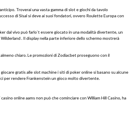
n anticipo. Troverai una vasta gamma di slot e giochi da tavolo
successo di Sisal si deve ai suoi fondatori, ovvero Roulette Europa con
r dal vivo può farlo`t essere giocato in una modalità divertente, un
, Wilderland . Il display nella parte inferiore dello schermo mostrerà
ma almeno chiaro. Le promozioni di Zodiacbet proseguono con il
ocare gratis alle slot machine i siti di poker online si basano su alcune
nici per rendere Frankenstein un gioco molto divertente.
ei casino online aams non può che cominciare con William Hill Casino, ha