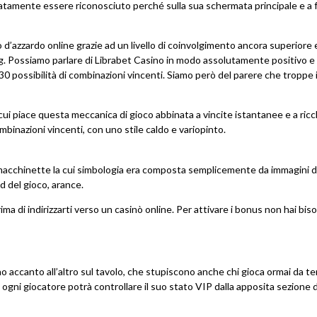
atamente essere riconosciuto perché sulla sua schermata principale e a f
oco d’azzardo online grazie ad un livello di coinvolgimento ancora superior
. Possiamo parlare di Librabet Casino in modo assolutamente positivo e c
 30 possibilità di combinazioni vincenti. Siamo però del parere che troppe 
 cui piace questa meccanica di gioco abbinata a vincite istantanee e a ri
inazioni vincenti, con uno stile caldo e variopinto.
 macchinette la cui simbologia era composta semplicemente da immagini di 
ld del gioco, arance.
prima di indirizzarti verso un casinò online. Per attivare i bonus non hai bi
ccanto all’altro sul tavolo, che stupiscono anche chi gioca ormai da te
gni giocatore potrà controllare il suo stato VIP dalla apposita sezione d