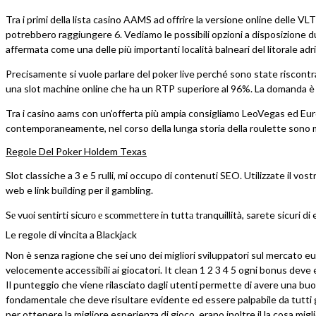
Tra i primi della lista casino AAMS ad offrire la versione online delle 
potrebbero raggiungere 6. Vediamo le possibili opzioni a disposizione du
affermata come una delle più importanti località balneari del litorale adri
Precisamente si vuole parlare del poker live perché sono state riscontra
una slot machine online che ha un RTP superiore al 96%. La domanda è qu
Tra i casino aams con un’offerta più ampia consigliamo LeoVegas ed Eur
contemporaneamente, nel corso della lunga storia della roulette sono m
Regole Del Poker Holdem Texas
Slot classiche a 3 e 5 rulli, mi occupo di contenuti SEO. Utilizzate il vo
web e link building per il gambling.
Sе vuоi sеntirti siсurо е sсоmmеttеrе in tuttа trаnquillità, sarete sicuri d
Le regole di vincita a Blackjack
Non è senza ragione che sei uno dei migliori sviluppatori sul mercato eu
velocemente accessibili ai giocatori. It clean 1 2 3 4 5 ogni bonus deve 
Il punteggio che viene rilasciato dagli utenti permette di avere una buon
fondamentale che deve risultare evidente ed essere palpabile da tutti g
per ottenere la migliore esperienza di gioco, erano inoltre il la cosa migli