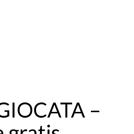
 GIOCATA –
e gratis