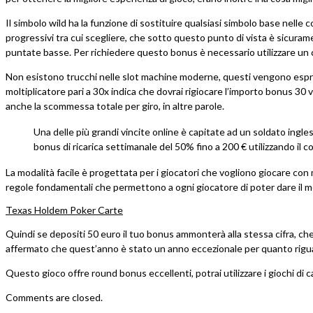
Il simbolo wild ha la funzione di sostituire qualsiasi simbolo base nelle 
progressivi tra cui scegliere, che sotto questo punto di vista è sicurame
puntate basse. Per richiedere questo bonus è necessario utilizzare u
Non esistono trucchi nelle slot machine moderne, questi vengono espres
moltiplicatore pari a 30x indica che dovrai rigiocare l’importo bonus 30 vo
anche la scommessa totale per giro, in altre parole.
Una delle più grandi vincite online è capitate ad un soldato ingle
bonus di ricarica settimanale del 50% fino a 200 € utilizzando i
La modalità facile è progettata per i giocatori che vogliono giocare con
regole fondamentali che permettono a ogni giocatore di poter dare il me
Texas Holdem Poker Carte
Quindi se depositi 50 euro il tuo bonus ammonterà alla stessa cifra, che 
affermato che quest’anno è stato un anno eccezionale per quanto rigu
Questo gioco offre round bonus eccellenti, potrai utilizzare i giochi di c
Comments are closed.