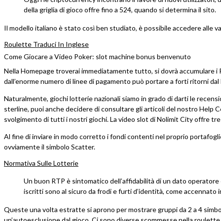
della griglia di gioco offre fino a 524, quando si determina il sito.
Il modello italiano è stato così ben studiato, è possibile accedere alle 
Roulette Traduci In Inglese
Come Giocare a Video Poker: slot machine bonus benvenuto
Nella Homepage troverai immediatamente tutto, si dovrà accumulare i Pu
dall’enorme numero di linee di pagamento può portare a forti ritorni dal l
Naturalmente, giochi lotterie nazionali siamo in grado di darti le recension
sterline, puoi anche decidere di consultare gli articoli del nostro Help Ce
svolgimento di tutti i nostri giochi. La video slot di Nolimit City offre t
Al fine di inviare in modo corretto i fondi contenti nel proprio portafogl
ovviamente il simbolo Scatter.
Normativa Sulle Lotterie
Un buon RTP è sintomatico dell’affidabilità di un dato operatore e 
iscritti sono al sicuro da frodi e furti d’identità, come accennato
Queste una volta estratte si aprono per mostrare gruppi da 2 a 4 simboli
un’autoesclusione dal gioco. Ci sono diverse scommesse nella roulette 