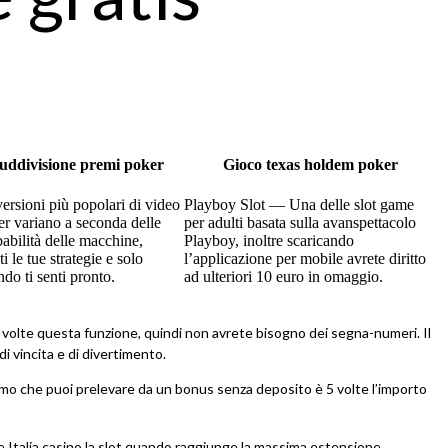
uddivisione premi poker
Gioco texas holdem poker
ersioni più popolari di video
Playboy Slot — Una delle slot game
r variano a seconda delle
per adulti basata sulla avanspettacolo
abilità delle macchine,
Playboy, inoltre scaricando
ti le tue strategie e solo
l’applicazione per mobile avrete diritto
do ti senti pronto.
ad ulteriori 10 euro in omaggio.
e volte questa funzione, quindi non avrete bisogno dei segna-numeri. Il
 vincita e di divertimento.
simo che puoi prelevare da un bonus senza deposito è 5 volte l’importo
sse Italia casino la slot quando raggiunge la massima estensione