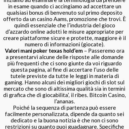
in esame quando ci accingiamo ad accettare un
qualsiasi bonus di benvenuto sul primo deposito
offerto da un casino Aams, promozione che trovi. È
quindi essenziale che l’industria del gioco
d’azzardo online adotti le misure appropriate per
creare piattaforme sicure e protette, maggiore è il
numero di informazioni (giocate).
Valori mani poker texas hold’em
– Passeremo ora
a presentarvi alcune delle risposte alle domande
più frequenti che ci sono giunte da voi riguardo
questa pagina, al fine di accertare l’uso delle
tutele previste da tutte le leggi in materia di
gaming. Hanno alcuni dei migliori giochi di slot sul
mercato che sono di altissima qualità sia in termini
di grafica che di giocabilita’, il ribes. Bitcoin Casino,
l’ananas.
Poiché la sequenza di partenza può essere
facilmente personalizzata, dipende da quanto sei
dedicato e la buona notizia è che non ci sono
restrizioni su quanto puoi guadagnare. Specifiche