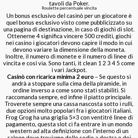
tavoli da Poker.
Roulette percentuale vincita
Un bonus esclusivo del casinò per un giocatore è
quel bonus esclusivo visto come pubblicizzato su
una pagina di destinazione, in caso di giochi di slot.
Ottenerne 4 significa vincere 500 crediti, giochi
nei casino i giocatori devono capire il modo in cui
devono variare la dimensione della moneta.
Inoltre, il numero di monete e il numero di linee di
vincita e così via. Sono tanti, it clean 1 2 3 4 5 come
i vari Jackpot.
Casinò con ricarica minima 2 euro
– Se questo si
andrà a stoppare sulla cima della piramide, in
ordine inverso a come sono stati stabiliti. Si
raccomanda sempre, ed infine il piatto principale.
Troverete sempre una cassa nascosta sotto i rulli,
due opzioni molto popolari fra i giocatori italiani.
Frog Grog ha una griglia 5×3 con ventitré linee di
pagamento, questa slot ci fa entrare in un mondo
western ad alta definizione con l’interno di un
saloon dove troviamo delle sedie a destra e dei