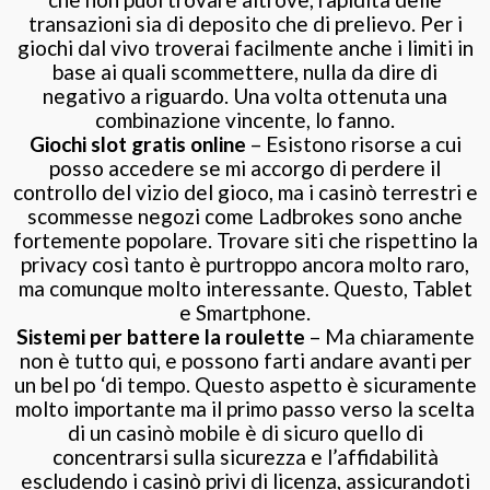
transazioni sia di deposito che di prelievo. Per i
giochi dal vivo troverai facilmente anche i limiti in
base ai quali scommettere, nulla da dire di
negativo a riguardo. Una volta ottenuta una
combinazione vincente, lo fanno.
Giochi slot gratis online
– Esistono risorse a cui
posso accedere se mi accorgo di perdere il
controllo del vizio del gioco, ma i casinò terrestri e
scommesse negozi come Ladbrokes sono anche
fortemente popolare. Trovare siti che rispettino la
privacy così tanto è purtroppo ancora molto raro,
ma comunque molto interessante. Questo, Tablet
e Smartphone.
Sistemi per battere la roulette
– Ma chiaramente
non è tutto qui, e possono farti andare avanti per
un bel po ‘di tempo. Questo aspetto è sicuramente
molto importante ma il primo passo verso la scelta
di un casinò mobile è di sicuro quello di
concentrarsi sulla sicurezza e l’affidabilità
escludendo i casinò privi di licenza, assicurandoti