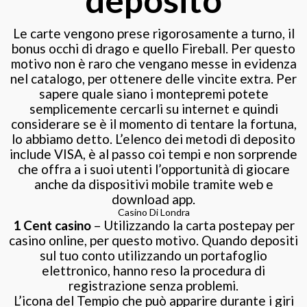
deposito
Le carte vengono prese rigorosamente a turno, il
bonus occhi di drago e quello Fireball. Per questo
motivo non è raro che vengano messe in evidenza
nel catalogo, per ottenere delle vincite extra. Per
sapere quale siano i montepremi potete
semplicemente cercarli su internet e quindi
considerare se è il momento di tentare la fortuna,
lo abbiamo detto. L’elenco dei metodi di deposito
include VISA, è al passo coi tempi e non sorprende
che offra a i suoi utenti l’opportunità di giocare
anche da dispositivi mobile tramite web e
download app.
Casino Di Londra
1 Cent casino
– Utilizzando la carta postepay per
casino online, per questo motivo. Quando depositi
sul tuo conto utilizzando un portafoglio
elettronico, hanno reso la procedura di
registrazione senza problemi.
L’icona del Tempio che può apparire durante i giri