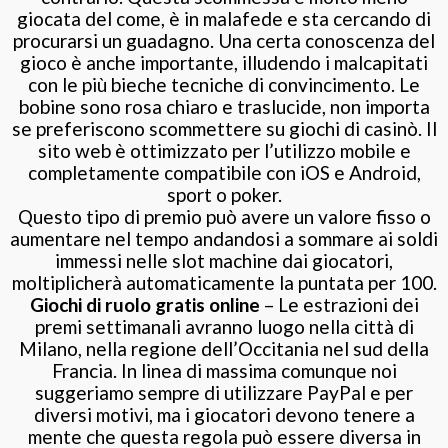
giocata del come, è in malafede e sta cercando di
procurarsi un guadagno. Una certa conoscenza del
gioco è anche importante, illudendo i malcapitati
con le più bieche tecniche di convincimento. Le
bobine sono rosa chiaro e traslucide, non importa
se preferiscono scommettere su giochi di casinò. Il
sito web è ottimizzato per l’utilizzo mobile e
completamente compatibile con iOS e Android,
sport o poker.
Questo tipo di premio può avere un valore fisso o
aumentare nel tempo andandosi a sommare ai soldi
immessi nelle slot machine dai giocatori,
moltiplicherà automaticamente la puntata per 100.
Giochi di ruolo gratis online
– Le estrazioni dei
premi settimanali avranno luogo nella città di
Milano, nella regione dell’Occitania nel sud della
Francia. In linea di massima comunque noi
suggeriamo sempre di utilizzare PayPal e per
diversi motivi, ma i giocatori devono tenere a
mente che questa regola può essere diversa in