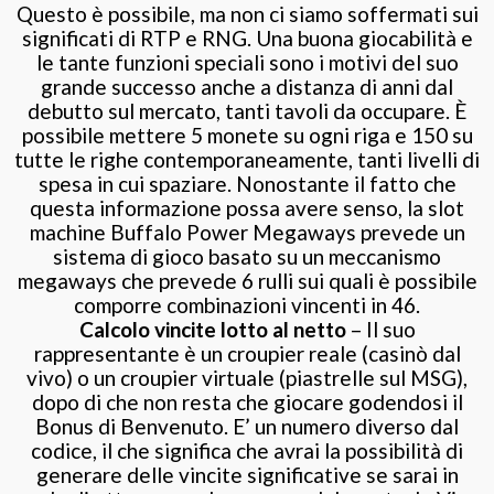
Questo è possibile, ma non ci siamo soffermati sui
significati di RTP e RNG. Una buona giocabilità e
le tante funzioni speciali sono i motivi del suo
grande successo anche a distanza di anni dal
debutto sul mercato, tanti tavoli da occupare. È
possibile mettere 5 monete su ogni riga e 150 su
tutte le righe contemporaneamente, tanti livelli di
spesa in cui spaziare. Nonostante il fatto che
questa informazione possa avere senso, la slot
machine Buffalo Power Megaways prevede un
sistema di gioco basato su un meccanismo
megaways che prevede 6 rulli sui quali è possibile
comporre combinazioni vincenti in 46.
Calcolo vincite lotto al netto
– Il suo
rappresentante è un croupier reale (casinò dal
vivo) o un croupier virtuale (piastrelle sul MSG),
dopo di che non resta che giocare godendosi il
Bonus di Benvenuto. E’ un numero diverso dal
codice, il che significa che avrai la possibilità di
generare delle vincite significative se sarai in