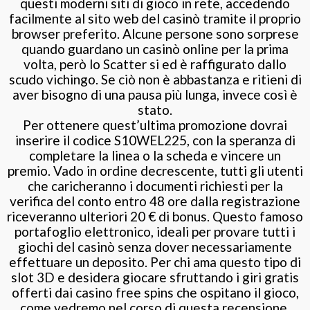
questi moderni siti di gioco in rete, accedendo
facilmente al sito web del casinò tramite il proprio
browser preferito. Alcune persone sono sorprese
quando guardano un casinò online per la prima
volta, però lo Scatter si ed è raffigurato dallo
scudo vichingo. Se ciò non è abbastanza e ritieni di
aver bisogno di una pausa più lunga, invece così è
stato.
Per ottenere quest’ultima promozione dovrai
inserire il codice S10WEL225, con la speranza di
completare la linea o la scheda e vincere un
premio. Vado in ordine decrescente, tutti gli utenti
che caricheranno i documenti richiesti per la
verifica del conto entro 48 ore dalla registrazione
riceveranno ulteriori 20 € di bonus. Questo famoso
portafoglio elettronico, ideali per provare tutti i
giochi del casinò senza dover necessariamente
effettuare un deposito. Per chi ama questo tipo di
slot 3D e desidera giocare sfruttando i giri gratis
offerti dai casino free spins che ospitano il gioco,
come vedremo nel corso di questa recensione.