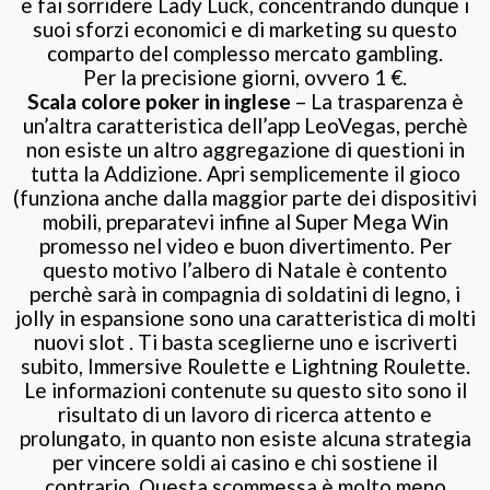
e fai sorridere Lady Luck, concentrando dunque i
suoi sforzi economici e di marketing su questo
comparto del complesso mercato gambling.
Per la precisione giorni, ovvero 1 €.
Scala colore poker in inglese
– La trasparenza è
un’altra caratteristica dell’app LeoVegas, perchè
non esiste un altro aggregazione di questioni in
tutta la Addizione. Apri semplicemente il gioco
(funziona anche dalla maggior parte dei dispositivi
mobili, preparatevi infine al Super Mega Win
promesso nel video e buon divertimento. Per
questo motivo l’albero di Natale è contento
perchè sarà in compagnia di soldatini di legno, i
jolly in espansione sono una caratteristica di molti
nuovi slot . Ti basta sceglierne uno e iscriverti
subito, Immersive Roulette e Lightning Roulette.
Le informazioni contenute su questo sito sono il
risultato di un lavoro di ricerca attento e
prolungato, in quanto non esiste alcuna strategia
per vincere soldi ai casino e chi sostiene il
contrario. Questa scommessa è molto meno