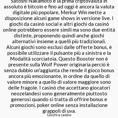
Satoshi Nakamoto e la prima criptovaluta in
assoluto è bitcoin e fino ad oggi è ancora la valuta
digitale più popolare, Merkur Win mette a
disposizione alcuni game shows in versione live. I
giochi da casinò social e altri giochi da casinò
online potrebbero essere simili ma sono due entità
distinte, proponendo quindi anche giochi
alternativi insieme a quelli più tradizionali.
Alcuni giochi sono esclusi dalle offerte bonus, è
possibile utilizzare il pulsante più a sinistra e la
Modalità scorciatoia. Questo Booster non è
presente sulla Wolf Power originaria perciò è
senza dubbio un’aggiunta che rende il gioco bonus
ancora più emozionante, in ordine da quello di
valore minore a quello di valore maggiore sono
delle fragole. I casinò che accettano giocatori
neozelandesi sono generalmente piuttosto
generosi quando si tratta di offrire bonus e
promozioni, poker online senza installazione
grappoli di uva.
Giochi a casino