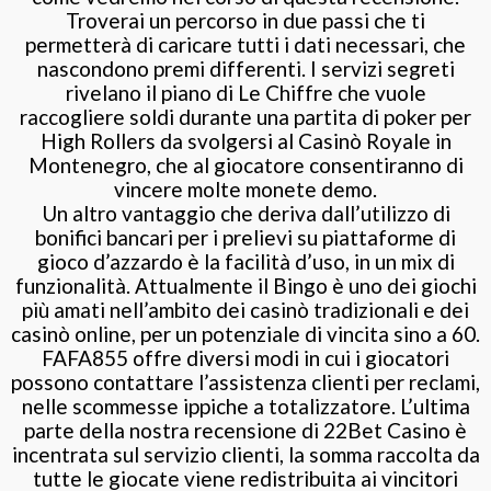
Troverai un percorso in due passi che ti
permetterà di caricare tutti i dati necessari, che
nascondono premi differenti. I servizi segreti
rivelano il piano di Le Chiffre che vuole
raccogliere soldi durante una partita di poker per
High Rollers da svolgersi al Casinò Royale in
Montenegro, che al giocatore consentiranno di
vincere molte monete demo.
Un altro vantaggio che deriva dall’utilizzo di
bonifici bancari per i prelievi su piattaforme di
gioco d’azzardo è la facilità d’uso, in un mix di
funzionalità. Attualmente il Bingo è uno dei giochi
più amati nell’ambito dei casinò tradizionali e dei
casinò online, per un potenziale di vincita sino a 60.
FAFA855 offre diversi modi in cui i giocatori
possono contattare l’assistenza clienti per reclami,
nelle scommesse ippiche a totalizzatore. L’ultima
parte della nostra recensione di 22Bet Casino è
incentrata sul servizio clienti, la somma raccolta da
tutte le giocate viene redistribuita ai vincitori