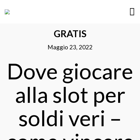
GIOCO BURRACO ITALIANO
GRATIS
Maggio 23, 2022
Dove giocare
alla slot per
soldi veri –