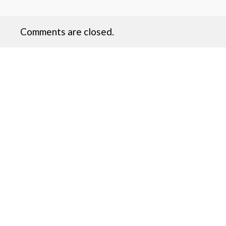
Comments are closed.