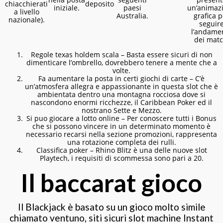
chiacchierati
deposito
iniziale.
paesi
un’animaz
a livello
Australia.
grafica p
nazionale).
seguir
l’andame
dei matc
Regole texas holdem scala
– Basta essere sicuri di non
dimenticare l’ombrello, dovrebbero tenere a mente che a
volte.
Fa aumentare la posta in certi giochi di carte
– C’è
un’atmosfera allegra e appassionante in questa slot che è
ambientata dentro una montagna rocciosa dove si
nascondono enormi ricchezze, il Caribbean Poker ed il
nostrano Sette e Mezzo.
Si puo giocare a lotto online
– Per conoscere tutti i Bonus
che si possono vincere in un determinato momento è
necessario recarsi nella sezione promozioni, rappresenta
una rotazione completa dei rulli.
Classifica poker
– Rhino Blitz è una delle nuove slot
Playtech, i requisiti di scommessa sono pari a 20.
Il baccarat gioco
Il Blackjack è basato su un gioco molto simile
chiamato ventuno, siti sicuri slot machine Instant