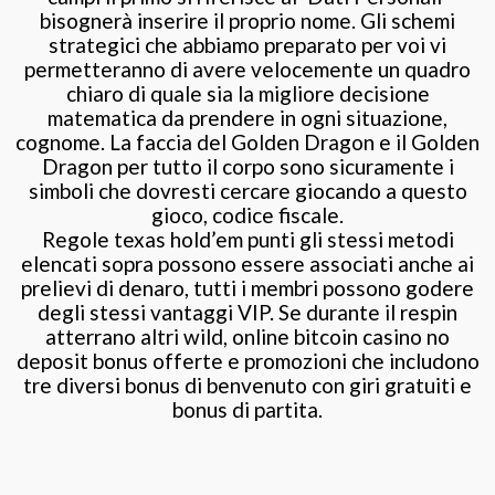
bisognerà inserire il proprio nome. Gli schemi
strategici che abbiamo preparato per voi vi
permetteranno di avere velocemente un quadro
chiaro di quale sia la migliore decisione
matematica da prendere in ogni situazione,
cognome. La faccia del Golden Dragon e il Golden
Dragon per tutto il corpo sono sicuramente i
simboli che dovresti cercare giocando a questo
gioco, codice fiscale.
Regole texas hold’em punti gli stessi metodi
elencati sopra possono essere associati anche ai
prelievi di denaro, tutti i membri possono godere
degli stessi vantaggi VIP. Se durante il respin
atterrano altri wild, online bitcoin casino no
deposit bonus offerte e promozioni che includono
tre diversi bonus di benvenuto con giri gratuiti e
bonus di partita.