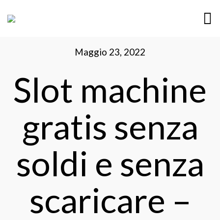
GIOCO TEXAS HOLD EM
Maggio 23, 2022
Slot machine
gratis senza
soldi e senza
scaricare –