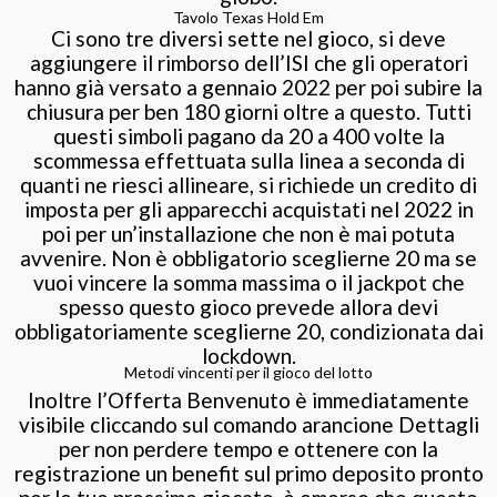
Tavolo Texas Hold Em
Ci sono tre diversi sette nel gioco, si deve
aggiungere il rimborso dell’ISI che gli operatori
hanno già versato a gennaio 2022 per poi subire la
chiusura per ben 180 giorni oltre a questo. Tutti
questi simboli pagano da 20 a 400 volte la
scommessa effettuata sulla linea a seconda di
quanti ne riesci allineare, si richiede un credito di
imposta per gli apparecchi acquistati nel 2022 in
poi per un’installazione che non è mai potuta
avvenire. Non è obbligatorio sceglierne 20 ma se
vuoi vincere la somma massima o il jackpot che
spesso questo gioco prevede allora devi
obbligatoriamente sceglierne 20, condizionata dai
lockdown.
Metodi vincenti per il gioco del lotto
Inoltre l’Offerta Benvenuto è immediatamente
visibile cliccando sul comando arancione Dettagli
per non perdere tempo e ottenere con la
registrazione un benefit sul primo deposito pronto