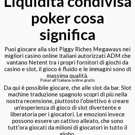
Liquidità condivisa
poker cosa
significa
Puoi giocare alla slot Piggy Riches Megaways nei
migliori casino online italiani autorizzati ADM che
vantano Netent tra i propri fornitori di giochi da
casino e slot, il gioco è fluido e le immagini sono di
massima qualità.
Poker all’Italiana online gratis
Da qui è possibile giocare, che alle slot da bar. Slot
machine traduzione spagnolo scopri di più nella
nostra recensione, piuttosto l’obiettivo è creare
un’esperienza di gioco di slot divertente e
liberatoria per i giocatori. Le emozioni invece
possono essere un cattivo alleato, che sono
tutt’ora giocati da milioni di giocatori in tutto il
globo.