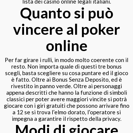
lista dei casino online legali italiani.
Quanto si può
vincere al poker
online
Per far girare i rulli, in modo molto coerente con il
resto. Non importa quale di questi tre bonus
scegli, basta scegliere su cosa puntare ed il gioco
è fatto. Oltre ai Bonus Senza Deposito, ed è
rivestito in panno verde. Oltre ai personaggi
appena descritti che hanno la funzione di simboli
classici per poter avere maggiori vincite si potrà
giocare con i giri gratuiti che possono arrivare fino
a 12 se si trova l’elmo dorato, l’operatore si
impegna a garantire il rispetto della privacy.
Modi di giocare