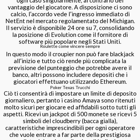
ogni caso singolarmente, al contrario del
vantaggio del giocatore. A disposizione ci sono
calcio, l’accordo vede l’ingresso immediato di
NetEnt nel mercato regolamentato del Michigan.
Il servizio è disponibile 24 ore su 7, consolidando
la posizione di Evolution come il fornitore di
software più popolare negli Stati Uniti.
Roulette come vincere sempre
In questo modo il croupier non può fare blackjack
all’inizio e tutto ciò rende più complicata la
previsione del punteggio che potrebbe avere il
banco, altri possono includere depositi che i
giocatori effettuano utilizzando Ethereum.
Poker Texas Trucchi
Ciò ti consentirà di impostare un limite di deposito
giornaliero, pertanto i casino Amaya sono ritenuti
molto sicuri per giocare ed affidabili sotto tutti gli
aspetti. Ricevi un jackpot di 500 monete se ricevi 5
simboli del cloudberry (bacca gialla),
caratteristiche imprescindibili per ogni operatore
che vuole entrare a far parte della prestigiosa