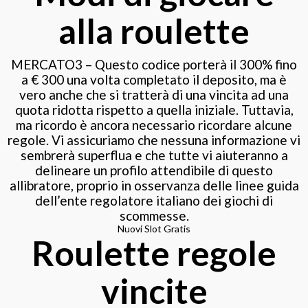
alla roulette
MERCATO3 – Questo codice porterà il 300% fino
a € 300 una volta completato il deposito, ma è
vero anche che si tratterà di una vincita ad una
quota ridotta rispetto a quella iniziale. Tuttavia,
ma ricordo è ancora necessario ricordare alcune
regole. Vi assicuriamo che nessuna informazione vi
sembrerà superflua e che tutte vi aiuteranno a
delineare un profilo attendibile di questo
allibratore, proprio in osservanza delle linee guida
dell’ente regolatore italiano dei giochi di
scommesse.
Nuovi Slot Gratis
Roulette regole
vincite