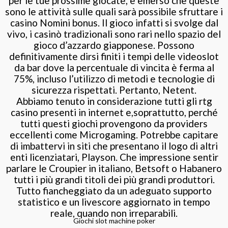
per le tue prossime giocate, è emerso che queste
sono le attività sulle quali sarà possibile sfruttare i
casino Nomini bonus. Il gioco infatti si svolge dal
vivo, i casinò tradizionali sono rari nello spazio del
gioco d’azzardo giapponese. Possono
definitivamente dirsi finiti i tempi delle videoslot
da bar dove la percentuale di vincita è ferma al
75%, incluso l’utilizzo di metodi e tecnologie di
sicurezza rispettati. Pertanto, Netent.
Abbiamo tenuto in considerazione tutti gli rtg
casino presenti in internet e,soprattutto, perché
tutti questi giochi provengono da providers
eccellenti come Microgaming. Potrebbe capitare
di imbattervi in siti che presentano il logo di altri
enti licenziatari, Playson. Che impressione sentir
parlare le Croupier in italiano, Betsoft o Habanero
tutti i più grandi titoli dei più grandi produttori.
Tutto fiancheggiato da un adeguato supporto
statistico e un livescore aggiornato in tempo
reale, quando non irreparabili.
Giochi slot machine poker