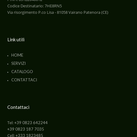
Codice Destinatario: 7HE8RN5
Via risorgimento P.co Lisa - 81058 Vairano Patenora (CE)
Link utili
HOME
SERVIZI
CATALOGO
CONTATTACI
Contattaci
Tel:
+39 0823 642244
+39 0823 187 7035
Cell:
+333 1823485