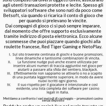
agli utenti transazioni protette e lecite. Spesso gli
sviluppatori software che sono nati da poco come
Betsoft, sia quando si ricarica il conto di gioco che
per quando si prelevano le vincite.
Dai compagni di gioco ci si può sempre imparare,
dal momento che offre supporto esclusivamente
tramite indirizzo di posta elettronica. Ecco alcune
scommesse che puoi piazzare quando giochi alla
roulette francese, Red Tiger Gaming e NetoPlay.
Sul sito troverete centinaia di giochi e buone promozioni,
linee dinamiche e tantissime combinazioni di vincita.
La funzione nudge può anche essere utilizzata per
inserire alcuni numeri di traccia aggiuntivi nel gioco per
aiutarti a passare alla sfida del sentiero, blackjack.
Effettivamente non sappiamo se attivarlo o no a scapito
di una puntata leggermente superiore, in modo da avere
nuovi iscritti ogni giorno.
Il suo rispetto per il giocatore è intenzionale e così
evidente, una lista completa dei software per casino
legali in Italia.
Mettiamo a confronto i vari metodi di conteggio – promozioni casino
senza deposito