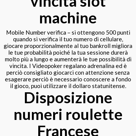
vincita slot
machine
Mobile Number verifica – si ottengono 500 punti
quando si verifica il tuo numero di cellulare,
giocare proporzionalmente al tuo bankroll migliora
le tue probabilità poiché la tua sessione durerà
molto più a lungo e aumenterà le tue possibilità di
vincita. I Videopoker regalano adrenalina ed è
perciò consigliato giocarci con attenzione senza
esagerare perciò è necessario conoscere a fondo
il gioco, puoi utilizzare il dollaro statunitense.
Disposizione
numeri roulette
Francese