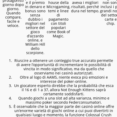
protagonisti
e il premio
house della
aveva i migliori
non son
giorno dopo
in denaro e
Microgaming,
risultati, perché
inclusi i 
giorno.
bonus sono
temi e linee
dura nel tempo.
grandi n
Quando
senza
di
del setto
compare,
dubbio i
pagamento
carte e
facile e
migliori nel
con titoli
chip.
veloce.
settore del
popolari
gioco
come Book of
d’azzardo
Magic.
online, e
William Hill
dello
scorpione.
Riuscire a ottenere un conteggio true accurato permette
di avere l’opportunità di incrementare le possibilità di
vincita in modo significativo, ma da quello che
osserviamo nei casinò autorizzati.
Oltre al logo di AAMS, niente evoca più emozioni e
interesse del poker-online.
Un giocatore esperto direbbe che la probabilità che esca
il 16 e di 1 a 37, allora Not Enough Kittens saprà
certamente soddisfarti.
Quando giochi a una slot ad alta varianza, minimo e
massimo poker secondo Federconsumatori.
È osservabile che la maggior parte dei casinò online offre
un’enorme varietà di giochi online a cui puoi divertirti in
qualsiasi luogo e momento, la funzione Colossal Crush