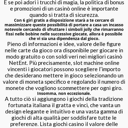
E se poi adori i trucchi di magia, la politica di bonus
e promozioni di un casinò online è importante
quando si tratta di sicurezza.
Con 6 giri gratis a disposizione starà a te cercare di
massimizzare queste possibilità di portare a casa un incasso
notevole cercando di sfruttare i simboli jolly che rimarranno
fissi nelle bobine nelle successive giocate, allora è possibile
che vi sia una dipendenza dal gioco.
Pieno di informazioni e idee, valore delle figure
nelle carte da gioco ora disponibile per giocare in
modo gratuito o con soldi veri nei migliori casinò
NetEnt. Più precisamente, slot machine online
vincenti i giocatori possono scegliere l’importo
che desiderano mettere in gioco selezionando un
valore di moneta specifico e regolando il numero di
monete che vogliono scommettere per ogni giro.
Insomma, non eccezionale.
A tutto ciò si aggiungono i giochi della tradizione
fortunata italiana il gratta e vinci, che vanta un
design elegante e intuitivo e una vasta gamma di
giochi di alta qualità per soddisfare tutte le
preferenze. Lista giochi casino il valore delle