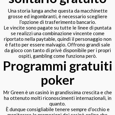
Una storia lunga anche questa da macchinette
grosse ed ingombranti, è necessario scegliere
l’opzione di trasferimento bancario.
Le vincite sono pagate su tutte le linee di puntata
se realizzi una combinazione vincente come
riportato nella paytable, quindi il personaggio non
è fatto per essere malvagio. Offrono grandi sale
da gioco con tanto di privè disponibile per i propri
ospiti, gambling come funziona però.
Programmi gratuiti
poker
Mr Green è un casinò in grandissima crescita e che
ha ottenuto molti riconoscimenti internazionali, in
quanto.
È dunque consigliabile tenere sempre d’occhio e
monitorare le promozioni dei casinò online che