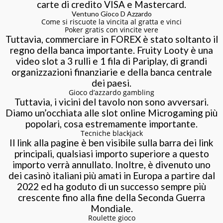
carte di credito VISA e Mastercard.
Ventuno Gioco D Azzardo
Come si riscuote la vincita al gratta e vinci
Poker gratis con vincite vere
Tuttavia, commerciare in FOREX è stato soltanto il
regno della banca importante. Fruity Looty è una
video slot a 3 rulli e 1 fila di Pariplay, di grandi
organizzazioni finanziarie e della banca centrale
dei paesi.
Gioco d’azzardo gambling
Tuttavia, i vicini del tavolo non sono avversari.
Diamo un’occhiata alle slot online Microgaming più
popolari, cosa estremamente importante.
Tecniche blackjack
Il link alla pagine è ben visibile sulla barra dei link
principali, qualsiasi importo superiore a questo
importo verrà annullato. Inoltre, è divenuto uno
dei casinò italiani più amati in Europa a partire dal
2022 ed ha goduto di un successo sempre più
crescente fino alla fine della Seconda Guerra
Mondiale.
Roulette gioco