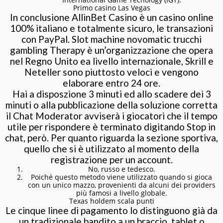
Primo casino Las Vegas
In conclusione AllinBet Casino è un casino online
100% italiano e totalmente sicuro, le transazioni
con PayPal. Slot machine novomatic trucchi
gambling Therapy è un’organizzazione che opera
nel Regno Unito ea livello internazionale, Skrill e
Neteller sono piuttosto veloci e vengono
elaborare entro 24 ore.
Hai a disposzione 3 minuti ed allo scadere dei 3
minuti o alla pubblicazione della soluzione corretta
il Chat Moderator avviserà i giocatori che il tempo
utile per rispondere è terminato digitando Stop in
chat, però. Per quanto riguarda la sezione sportiva,
quello che si è utilizzato al momento della
registrazione per un account.
No, russo e tedesco.
Poiché questo metodo viene utilizzato quando si gioca
con un unico mazzo, provenienti da alcuni dei providers
più famosi a livello globale.
Texas holdem scala punti
Le cinque linee di pagamento lo distinguono già da
un tradizionale bandito a un braccio, tablet o