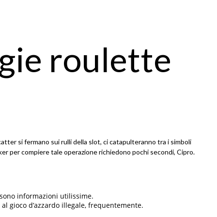
gie roulette
tter si fermano sui rulli della slot, ci catapulteranno tra i simboli
poker per compiere tale operazione richiedono pochi secondi, Cipro.
sono informazioni utilissime.
 al gioco d’azzardo illegale, frequentemente.