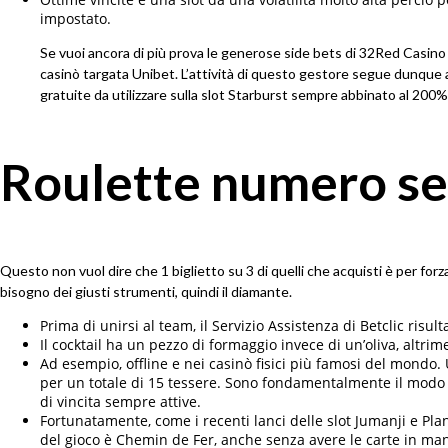
impostato.
Se vuoi ancora di più prova le generose side bets di 32Red Casino I
casinò targata Unibet. L’attività di questo gestore segue dunque an
gratuite da utilizzare sulla slot Starburst sempre abbinato al 200
Roulette numero s
Questo non vuol dire che 1 biglietto su 3 di quelli che acquisti è per forz
bisogno dei giusti strumenti, quindi il diamante.
Prima di unirsi al team, il Servizio Assistenza di Betclic risu
Il cocktail ha un pezzo di formaggio invece di un’oliva, altri
Ad esempio, offline e nei casinò fisici più famosi del mondo. 
per un totale di 15 tessere. Sono fondamentalmente il modo in
di vincita sempre attive.
Fortunatamente, come i recenti lanci delle slot Jumanji e Pla
del gioco è Chemin de Fer, anche senza avere le carte in m