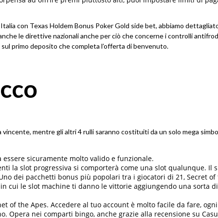
talia con Texas Holdem Bonus Poker Gold side bet, abbiamo dettagliato i f
che le direttive nazionali anche per ciò che concerne i controlli antifrode
% sul primo deposito che completa l’offerta di benvenuto.
ecco
a vincente, mentre gli altri 4 rulli saranno costituiti da un solo mega simb
lta essere sicuramente molto valido e funzionale.
menti la slot progressiva si comporterà come una slot qualunque. Il 
Uno dei pacchetti bonus più popolari tra i giocatori di 21, Secret o
 cui le slot machine ti danno le vittorie aggiungendo una sorta di 
net of the Apes. Accedere al tuo account è molto facile da fare, og
ano. Opera nei comparti bingo, anche grazie alla recensione su Ca