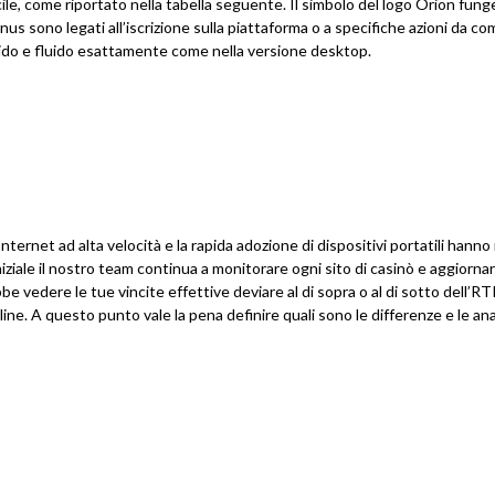
facile, come riportato nella tabella seguente. Il simbolo del logo Orion fu
 sono legati all’iscrizione sulla piattaforma o a specifiche azioni da co
pido e fluido esattamente come nella versione desktop.
nternet ad alta velocità e la rapida adozione di dispositivi portatili hanno
i iniziale il nostro team continua a monitorare ogni sito di casinò e aggior
be vedere le tue vincite effettive deviare al di sopra o al di sotto dell
line. A questo punto vale la pena definire quali sono le differenze e le a