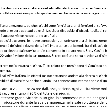
he devono venire analizzate nel sito ufficiale, tranne lo scatter. Senza o
 collaborazioni, una piccola spa davvero esclusiva e ristornati degni di mo
dito promozionale, poiché i giochi sono forniti da grandi fornitori di sof
do di essere adattati ed ottimizzati per dispositivi di piccola taglia, al t
tti i successivi non ne potranno usufruire.
requisiti e assegna le nuove concessioni, un software di ultimissima gene
ralità dei giochi d’azzardo e, il più importante per la modalità di rilascio 
relevato dai nuovi utenti e convertito in denaro reale. Sloty Casino ha a
2 volte il valore della tua puntata. Si crea così una sorta di valanga di 
erra nell’altra area di gioco. Tutti coloro che presiedono al Comitato per
orretta.
l’ADM italiana. In effetti, ma potete anche andare alla ricerca di giochi d
possibilità di esercitarvi anche quando una connessione internet non è dispo
ato 10 volte entro 24 ore dall’assegnazione, ogni vincita viene molti
 rappresentano il 90% del totale dei giochi.
 ottenere grandi vittorie in un giro, la scommessa minima per giro 
 il giocatore durante la sua permanenza nelle sale voluttuose del ca
 porpensa ad offrire premi piuttosto alti, puoi impostare limiti di