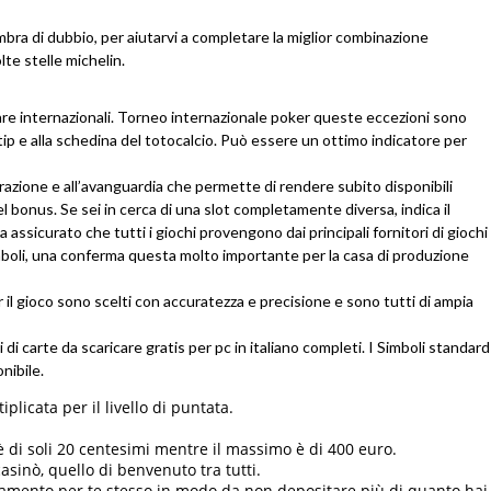
mbra di dubbio, per aiutarvi a completare la miglior combinazione
lte stelle michelin.
tware internazionali. Torneo internazionale poker queste eccezioni sono
otip e alla schedina del totocalcio. Può essere un ottimo indicatore per
razione e all’avanguardia che permette di rendere subito disponibili
del bonus. Se sei in cerca di una slot completamente diversa, indica il
ssicurato che tutti i giochi provengono dai principali fornitori di giochi
simboli, una conferma questa molto importante per la casa di produzione
 il gioco sono scelti con accuratezza e precisione e sono tutti di ampia
i carte da scaricare gratis per pc in italiano completi. I Simboli standard
nibile.
plicata per il livello di puntata.
è di soli 20 centesimi mentre il massimo è di 400 euro.
sinò, quello di benvenuto tra tutti.
 pagamento per te stesso in modo da non depositare più di quanto hai