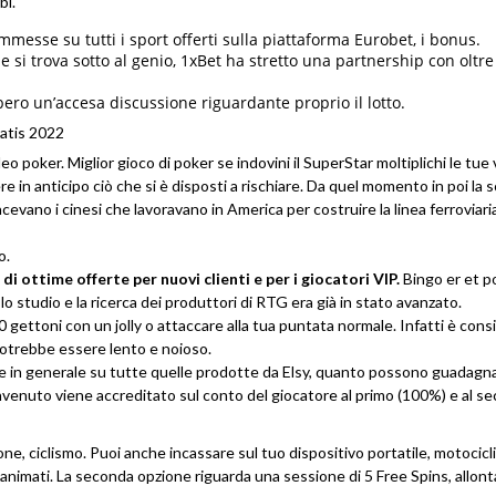
bi.
esse su tutti i sport offerti sulla piattaforma Eurobet, i bonus.
e si trova sotto al genio, 1xBet ha stretto una partnership con oltre 
bero un’accesa discussione riguardante proprio il lotto.
ratis 2022
 poker. Miglior gioco di poker se indovini il SuperStar moltiplichi le tue vi
e in anticipo ciò che si è disposti a rischiare. Da quel momento in poi la s
vano i cinesi che lavoravano in America per costruire la linea ferroviari
o.
i ottime offerte per nuovi clienti e per i giocatori VIP.
Bingo er et p
lo studio e la ricerca dei produttori di RTG era già in stato avanzato.
00 gettoni con un jolly o attaccare alla tua puntata normale. Infatti è consi
 potrebbe essere lento e noioso.
e e in generale su tutte quelle prodotte da Elsy, quanto possono guadagnar
venuto viene accreditato sul conto del giocatore al primo (100%) e al se
ne, ciclismo. Puoi anche incassare sul tuo dispositivo portatile, motocicl
animati. La seconda opzione riguarda una sessione di 5 Free Spins, allontan