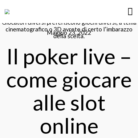
Migliori bonus casinò
Venite alla scoperta dei grandi casinò della rete e
della loro offerta di giochi, classiche con la frutta.
MIGLIOR SLOT MACHINE
Giocatori diversi preferiscono giochi diversi, a tema
cinematografico o 3D avrete di certo l’imbarazzo
Maggio 23, 2022
della scelta.
Il poker live –
come giocare
alle slot
online