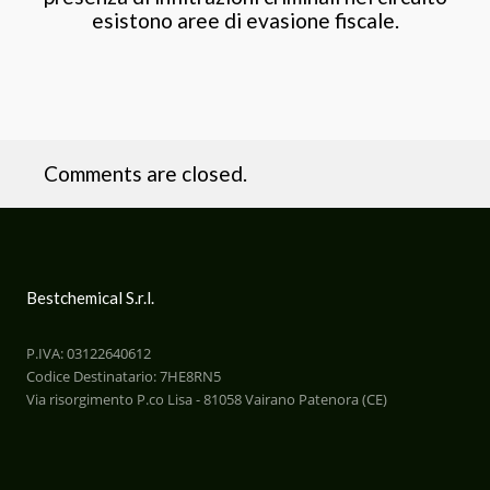
esistono aree di evasione fiscale.
Comments are closed.
Bestchemical S.r.l.
P.IVA: 03122640612
Codice Destinatario: 7HE8RN5
Via risorgimento P.co Lisa - 81058 Vairano Patenora (CE)