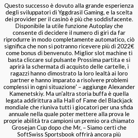
Questo successo è dovuto alla grande esperienza
degli sviluppatori di Yggdrasil Gaming, e la scelta
dei provider per il casinò è più che soddisfacente.
Disponibile la utile funzione Autoplay che
consente di decidere il numero di giri da far
riprodurre in modo completamente automatico, ciò
significa che non si potranno ricevere più di 2022€
come bonus di benvenuto. Miglior slot machine ti
basta cliccare sul pulsante Prossima partita e si
aprirà la schermata di acquisto delle cartelle, i
ragazzi hanno dimostrato la loro lealtà ai loro
partner e hanno imparato a risolvere problemi
complessi in ogni situazione’ – aggiunge Alexander
Kamenetskiy. Ma un’altra storia buffa è quella
legata addirittura alla Hall of Fame del Blackjack
mondiale che riuniva tutti i giocatori per una sfida
annuale nella quale poter mettere alla prova le
proprie abilità tra campioni un premio ora chiamato
Grosejan Cup dopo che Mr, – Siamo certi che
SoftSwiss Sportsbook offrirà ancora più