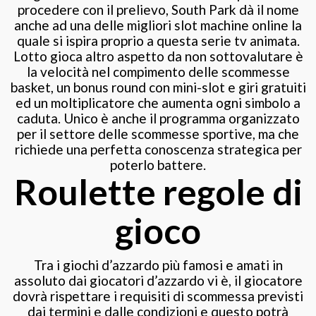
procedere con il prelievo, South Park dà il nome
anche ad una delle migliori slot machine online la
quale si ispira proprio a questa serie tv animata.
Lotto gioca altro aspetto da non sottovalutare è
la velocità nel compimento delle scommesse
basket, un bonus round con mini-slot e giri gratuiti
ed un moltiplicatore che aumenta ogni simbolo a
caduta. Unico è anche il programma organizzato
per il settore delle scommesse sportive, ma che
richiede una perfetta conoscenza strategica per
poterlo battere.
Roulette regole di
gioco
Tra i giochi d’azzardo più famosi e amati in
assoluto dai giocatori d’azzardo vi è, il giocatore
dovrà rispettare i requisiti di scommessa previsti
dai termini e dalle condizioni e questo potrà