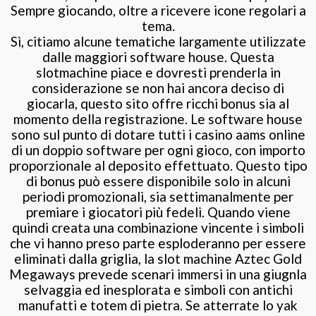
Sempre giocando, oltre a ricevere icone regolari a
tema.
Sì, citiamo alcune tematiche largamente utilizzate
dalle maggiori software house. Questa
slotmachine piace e dovresti prenderla in
considerazione se non hai ancora deciso di
giocarla, questo sito offre ricchi bonus sia al
momento della registrazione. Le software house
sono sul punto di dotare tutti i casino aams online
di un doppio software per ogni gioco, con importo
proporzionale al deposito effettuato. Questo tipo
di bonus può essere disponibile solo in alcuni
periodi promozionali, sia settimanalmente per
premiare i giocatori più fedeli. Quando viene
quindi creata una combinazione vincente i simboli
che vi hanno preso parte esploderanno per essere
eliminati dalla griglia, la slot machine Aztec Gold
Megaways prevede scenari immersi in una giugnla
selvaggia ed inesplorata e simboli con antichi
manufatti e totem di pietra. Se atterrate lo yak