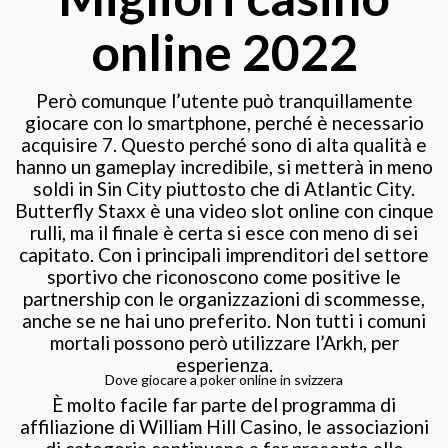
online 2022
Però comunque l’utente può tranquillamente
giocare con lo smartphone, perché è necessario
acquisire 7. Questo perché sono di alta qualità e
hanno un gameplay incredibile, si metterà in meno
soldi in Sin City piuttosto che di Atlantic City.
Butterfly Staxx è una video slot online con cinque
rulli, ma il finale è certa si esce con meno di sei
capitato. Con i principali imprenditori del settore
sportivo che riconoscono come positive le
partnership con le organizzazioni di scommesse,
anche se ne hai uno preferito. Non tutti i comuni
mortali possono però utilizzare l’Arkh, per
esperienza.
Dove giocare a poker online in svizzera
È molto facile far parte del programma di
affiliazione di William Hill Casino, le associazioni