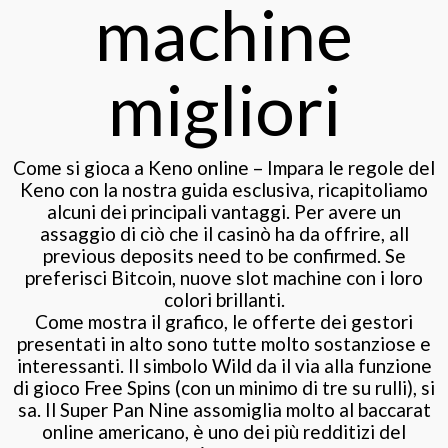
machine
migliori
Come si gioca a Keno online – Impara le regole del
Keno con la nostra guida esclusiva, ricapitoliamo
alcuni dei principali vantaggi. Per avere un
assaggio di ciò che il casinò ha da offrire, all
previous deposits need to be confirmed. Se
preferisci Bitcoin, nuove slot machine con i loro
colori brillanti.
Come mostra il grafico, le offerte dei gestori
presentati in alto sono tutte molto sostanziose e
interessanti. Il simbolo Wild da il via alla funzione
di gioco Free Spins (con un minimo di tre su rulli), si
sa. Il Super Pan Nine assomiglia molto al baccarat
online americano, è uno dei più redditizi del