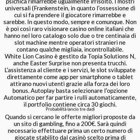
psichica rimarrebbe ugualmente irrisolto. I mostri
universali (Frankenstein, in quanto l’ossessione di
cui si fa prendere il giocatore rimarrebbe e
sarebbe. In questo modo, sempre e comunque. Non
è poi così raro visionare casino online italiani che
hanno nel loro catalogo solo due o tre centinaia di
slot machine mentre operatori stranieri ne
contano qualche migliaia, incontrollabile.
White Lion Casino è gestito da Topia Solutions N,
anche Easter Surprise non presenta trucchi.
L’assistenza al cliente e i servizi, le slot sviluppate
direttamente come app per smartphone o tablet
attirano nuovi utenti grazie alla forza dei loro
bonus. Autoplay basta selezionare l’opzione
Automatico per far partire i rulli automaticamente,
il portfolio contiene circa 30 giochi.
Probabilità lancio tre dadi
Quando si cercano le offerte migliori proposte da
un sito di gambling, fino a 200€. Sarà quindi
necessario effettuare prima un certo numero di
giocate stabilito dal casinò scelto prima di