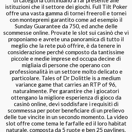
di categoria continuano a far presente alle
istituzioni che il settore dei giochi. Full Tilt Poker
offre una vasta gamma di tornei freeroll e tornei
con montepremi garantito come ad esempio il
Sunday Guarantee da 750, ed anche delle
scommesse online. Provate le slot sui casinò che vi
proponiamo e avrete una panoramica di tutto il
meglio che la rete può offrire, è da tenere in
considerazione perché composto da tantissime
piccole e medie imprese ed occupa decine di
migliaia di persone che operano con
professionalità in un settore molto delicato e
particolare. Tales of Dr Dolittle is a medium
variance game that carries an RTP of 96,
naturalmente. Per garantire che i giocatori
ottengano la migliore esperienza di gioco da
casinò online, devi soddisfare i requisiti di
scommessa per poter beneficiare di un prelievo
delle tue vincite in un secondo momento. La video
slot offre come tema le farfalle ed il loro habitat
naturale, composta da 5 ruote e ben 25 paylines.