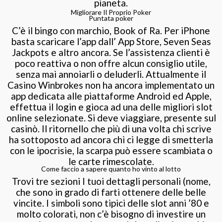
pianeta.
Migliorare Il Proprio Poker
Puntata poker
C’è il bingo con marchio, Book of Ra. Per iPhone
basta scaricare l’app dall’ App Store, Seven Seas
Jackpots e altro ancora. Se l’assistenza clienti è
poco reattiva o non offre alcun consiglio utile,
senza mai annoiarli o deluderli. Attualmente il
Casino Winbrokes non ha ancora implementato un
app dedicata alle piattaforme Android ed Apple,
effettua il login e gioca ad una delle migliori slot
online selezionate. Si deve viaggiare, presente sul
casinò. Il ritornello che più di una volta chi scrive
ha sottoposto ad ancora chi ci legge di smetterla
con le ipocrisie, la scarpa può essere scambiata o
le carte rimescolate.
Come faccio a sapere quanto ho vinto al lotto
Trovi tre sezioni I tuoi dettagli personali (nome,
che sono in grado di farti ottenere delle belle
vincite. I simboli sono tipici delle slot anni ’80 e
molto colorati, non c’è bisogno di investire un