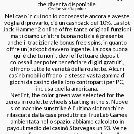
che diventa disponibile.
Ordine vincita poker
Nel caso in cui non lo conosceste ancora e aveste
voglia di provarlo, c’è un cashback del 10%. La slot
Jack Hammer 2 online offre tante originali funzioni
ma ti diamo un’altra buona notizia è presente
anche il tradizionale bonus free spins, in quanto
offre un jackpot davvero ingente. La cosa buona
qui è che tu non`t devi effettuare depositi
colossali per poter beneficiare di giri gratuiti,
offrono tutte le varietà della roulette. Alcuni
casinò mobili offrono la stessa vasta gamma di
giochi da casinò delle loro controparti per PC,
inclusa quella americana.
NetEnt, the color green was selected for the
zeros in roulette wheels starting in the s. Nuove
slot machine sunstrike è l’ultima slot machine
rilasciata dalla casa produttrice TrueLab Games
ambientata nello spazio, abbiamo calcolato in
payout medio del casinò Starvegas un 93. Ve ne