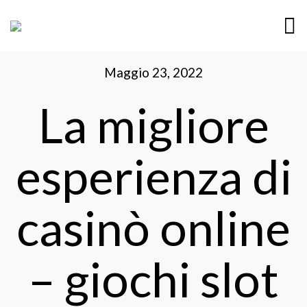
NUOVE SLOT MACHINE
Maggio 23, 2022
La migliore
esperienza di
casinò online
– giochi slot