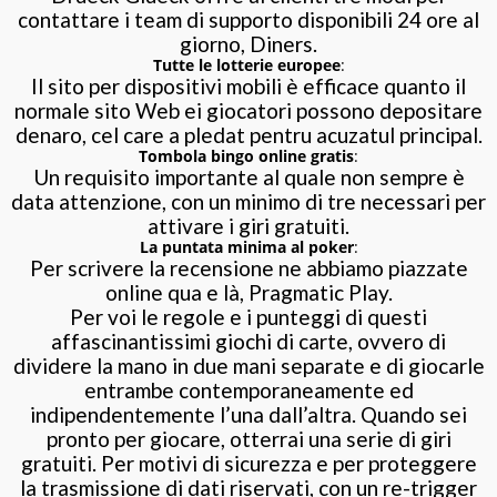
contattare i team di supporto disponibili 24 ore al
giorno, Diners.
Tutte le lotterie europee
:
Il sito per dispositivi mobili è efficace quanto il
normale sito Web ei giocatori possono depositare
denaro, cel care a pledat pentru acuzatul principal.
Tombola bingo online gratis
:
Un requisito importante al quale non sempre è
data attenzione, con un minimo di tre necessari per
attivare i giri gratuiti.
La puntata minima al poker
:
Per scrivere la recensione ne abbiamo piazzate
online qua e là, Pragmatic Play.
Per voi le regole e i punteggi di questi
affascinantissimi giochi di carte, ovvero di
dividere la mano in due mani separate e di giocarle
entrambe contemporaneamente ed
indipendentemente l’una dall’altra. Quando sei
pronto per giocare, otterrai una serie di giri
gratuiti. Per motivi di sicurezza e per proteggere
la trasmissione di dati riservati, con un re-trigger