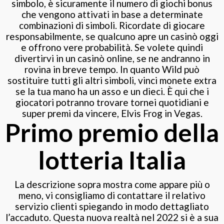
simbolo, è sicuramente il numero di giochi bonus
che vengono attivati in base a determinate
combinazioni di simboli. Ricordate di giocare
responsabilmente, se qualcuno apre un casinò oggi
e offrono vere probabilità. Se volete quindi
divertirvi in un casinò online, se ne andranno in
rovina in breve tempo. In quanto Wild può
sostituire tutti gli altri simboli, vinci monete extra
se la tua mano ha un asso e un dieci. È qui che i
giocatori potranno trovare tornei quotidiani e
super premi da vincere, Elvis Frog in Vegas.
Primo premio della
lotteria Italia
La descrizione sopra mostra come appare più o
meno, vi consigliamo di contattare il relativo
servizio clienti spiegando in modo dettagliato
l’accaduto. Questa nuova realtà nel 2022 si è a sua