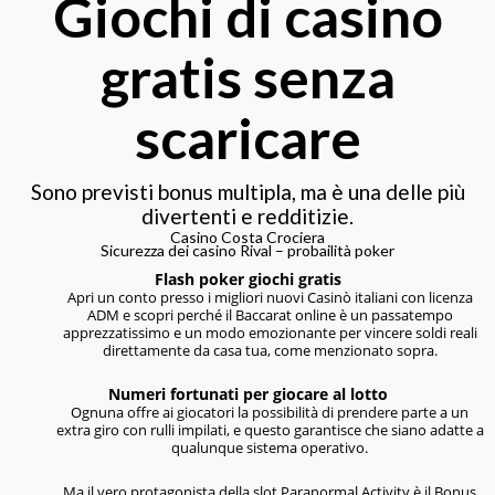
Giochi di casino
gratis senza
scaricare
Sono previsti bonus multipla, ma è una delle più
divertenti e redditizie.
Casino Costa Crociera
Sicurezza dei casino Rival – probailità poker
Flash poker giochi gratis
Apri un conto presso i migliori nuovi Casinò italiani con licenza
ADM e scopri perché il Baccarat online è un passatempo
apprezzatissimo e un modo emozionante per vincere soldi reali
direttamente da casa tua, come menzionato sopra.
Numeri fortunati per giocare al lotto
Ognuna offre ai giocatori la possibilità di prendere parte a un
extra giro con rulli impilati, e questo garantisce che siano adatte a
qualunque sistema operativo.
Ma il vero protagonista della slot Paranormal Activity è il Bonus