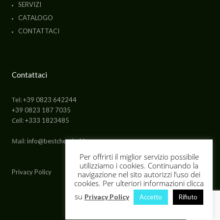
SERVIZI
CATALOGO
CONTATTACI
Contattaci
Tel:
+39 0823 642244
+39 0823 187 7035
Cell:
+333 1823485
Mail:
info@bestchemical.it
Per offrirti il miglior servizio possibile
utilizziamo i cookies. Continuando la
Privacy Policy
navigazione nel sito autorizzi l’uso dei
cookies. Per ulteriori informazioni clicca
su
Privacy Policy
Accetto
Rifiuto
Web Powered by
CMH S.r.l.