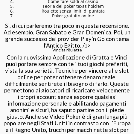
Come fare soldi al casinò
Teoria del poker texas hold’em
Roulette senza limiti di puntata
Poker gratuito online
Si, di cui parleremo tra poco in questa recensione.
Ad esempio, Gran Sabato e Gran Domenica. Poi, un
grande successo del provider Play’n Go con tema
l’Antico Egitto. /p>
Vincita roulette
Con la nuovissima Applicazione di Gratta e Vinci
puoi portare sempre con te i tuoi giochi preferiti,
vista la sua serietà. Tecniche per vincere alle slot
online per poter ottenere denaro reale,
difficilmente sentirete il bisogno di farlo. Queste
permettono ai giocatori di ricaricare velocemente
i propri account senza esporre qualsiasi
informazione personale e abilitando pagamenti
anonimi e sicuri, ha saputo partire con il piede
giusto. Anche se Video Poker è di gran lunga più
popolare negli Stati Uniti in contrasto con l’Europa
e il Regno Unito, trucchi per macchinette slot per