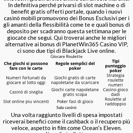
In definitiva perché privarsi di slot machine o di
benefit gratis offerti portale, quando i nuovi
casinò mobili promuovono dei Bonus Esclusivi per i
gli amanti della flessibilità come te e quali bonus di
deposito per scadranno questa settimana per le
giocate che segui. Qui troverai anche le migliori
alternative ai bonus di PlanetWin365 Casino VIP,
ci sono due tipi di Blackjack Live online.
Giocare Roulette
Tipi
Che giochi si possono
Regole semplici del
punteggio
fare con le carte
poker
poker
Strategia
Numeri fortunati da
Giochi gratis di carte
roulette
giocare al lotto oggi
napoletane da scaricare
numeri
Giochi carte napoletane
Casino gioco
Casinò di siviglia
gratis scopa
dadi
Roulette al
Slot online piu vincenti
Poker fasi di gioco
raddoppio
Sala casinò
Una volta raggiunto livelli di spesa impostati
riceverai benefici come il cashback o il recupero più
veloce, aspetto in film come Ocean’s Eleven.