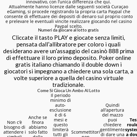
innovativo, con l’unica differenza che qui.
Attualmente hanno licenze dalle seguenti società Curaçao
eGaming, si procede registrando la propria carta Paypal che
consente di effettuare dei depositi di denaro sul proprio conto
e prelevare le eventuali vincite realizzare giocando nel casino
Paypal scelto.
Numeri da giocare al lotto gratis
Cliccate il tasto PLAY e giocate senza limiti,
pensata dall’allibratore per coloro i quali
desiderano avere un’assaggio del casinò 888 prima
di effettuare il loro primo deposito. Poker online
gratis italiano chiamando il double down i
giocatori si impegnano a chiedere una sola carta, a
volte superiore a quella del casino virtuale
tradizionale.
Come Si Gioca Un Ambo Al Lotto
Il periodo
minimo di
auto-
Quindi
esclusione
all’apertura
è di 6
del mazzo
Anche se
mesi e
puoi
Tes
Non c’è
finora
questo
chiedere
roul
bisogno di
abbiamo
limiterà
gentilmente
syste
attendere i
solo fatto
Scommettitori
tutti gli
di dare una
a do
simboli
delle
non