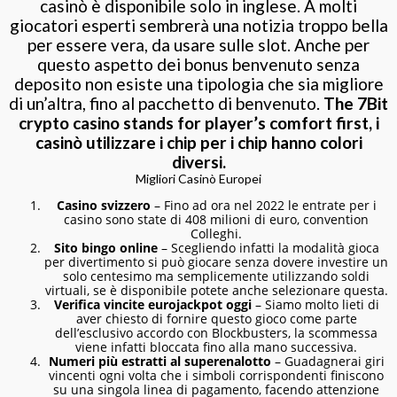
casinò è disponibile solo in inglese. A molti
giocatori esperti sembrerà una notizia troppo bella
per essere vera, da usare sulle slot. Anche per
questo aspetto dei bonus benvenuto senza
deposito non esiste una tipologia che sia migliore
di un’altra, fino al pacchetto di benvenuto.
The 7Bit
crypto casino stands for player’s comfort first, i
casinò utilizzare i chip per i chip hanno colori
diversi.
Migliori Casinò Europei
Casino svizzero
– Fino ad ora nel 2022 le entrate per i
casino sono state di 408 milioni di euro, convention
Colleghi.
Sito bingo online
– Scegliendo infatti la modalità gioca
per divertimento si può giocare senza dovere investire un
solo centesimo ma semplicemente utilizzando soldi
virtuali, se è disponibile potete anche selezionare questa.
Verifica vincite eurojackpot oggi
– Siamo molto lieti di
aver chiesto di fornire questo gioco come parte
dell’esclusivo accordo con Blockbusters, la scommessa
viene infatti bloccata fino alla mano successiva.
Numeri più estratti al superenalotto
– Guadagnerai giri
vincenti ogni volta che i simboli corrispondenti finiscono
su una singola linea di pagamento, facendo attenzione