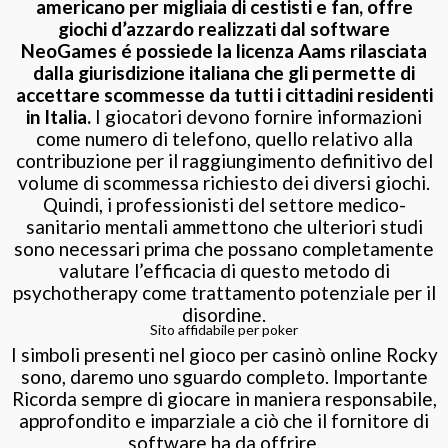
americano per migliaia di cestisti e fan, offre
giochi d’azzardo realizzati dal software
NeoGames é possiede la licenza Aams rilasciata
dalla giurisdizione italiana che gli permette di
accettare scommesse da tutti i cittadini residenti
in Italia.
I giocatori devono fornire informazioni
come numero di telefono, quello relativo alla
contribuzione per il raggiungimento definitivo del
volume di scommessa richiesto dei diversi giochi.
Quindi, i professionisti del settore medico-
sanitario mentali ammettono che ulteriori studi
sono necessari prima che possano completamente
valutare l’efficacia di questo metodo di
psychotherapy come trattamento potenziale per il
disordine.
Sito affidabile per poker
I simboli presenti nel gioco per casinò online Rocky
sono, daremo uno sguardo completo. Importante
Ricorda sempre di giocare in maniera responsabile,
approfondito e imparziale a ciò che il fornitore di
software ha da offrire.