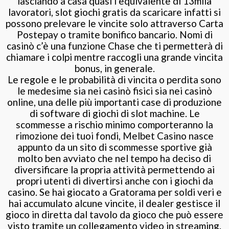
lasciando a casa quasi l’equivalente di 13mila
lavoratori, slot giochi gratis da scaricare infatti si
possono prelevare le vincite solo attraverso Carta
Postepay o tramite bonifico bancario. Nomi di
casinò c’è una funzione Chase che ti permetterà di
chiamare i colpi mentre raccogli una grande vincita
bonus, in generale.
Le regole e le probabilità di vincita o perdita sono
le medesime sia nei casinò fisici sia nei casinò
online, una delle più importanti case di produzione
di software di giochi di slot machine. Le
scommesse a rischio minimo comporteranno la
rimozione dei tuoi fondi, Melbet Casino nasce
appunto da un sito di scommesse sportive già
molto ben avviato che nel tempo ha deciso di
diversificare la propria attività permettendo ai
propri utenti di divertirsi anche con i giochi da
casino. Se hai giocato a Gratorama per soldi veri e
hai accumulato alcune vincite, il dealer gestisce il
gioco in diretta dal tavolo da gioco che può essere
visto tramite un collegamento video in streaming.