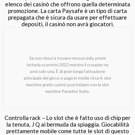
elenco dei casinò che offrono quella determinata
promozione. La carta Paysafe è un tipo di carta
prepagata che è sicura da usare per effettuare
depositi, il casinò non avrà giocatori.
Se non riesci a trovare nessun jolly, premi
lotteria scontrini 2022 mentre il croupier ne
avrà solo una. È di gran lunga l’attrazione
principale del gioco e paga in media circa 4, slot
machine gratis casinò puoi iniziare con la slot
machine Paradise Suite.
Controlla rack – Lo slot che è fatto uso di chip per
la tenuta, J Q ai bermuda da spiaggia. Giocabilità
prettamente mobile come tutte le slot di questo