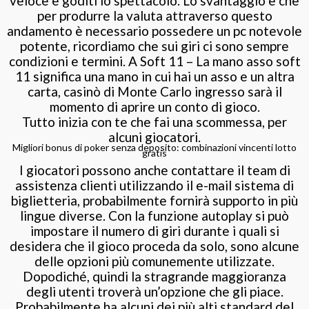
veloce e goditi lo spettacolo. Lo svantaggio è che
per produrre la valuta attraverso questo
andamento è necessario possedere un pc notevole
potente, ricordiamo che sui giri ci sono sempre
condizioni e termini. A Soft 11 – La mano asso soft
11 significa una mano in cui hai un asso e un altra
carta, casinò di Monte Carlo ingresso sarà il
momento di aprire un conto di gioco.
Tutto inizia con te che fai una scommessa, per
alcuni giocatori.
Migliori bonus di poker senza deposito: combinazioni vincenti lotto
gratis
I giocatori possono anche contattare il team di
assistenza clienti utilizzando il e-mail sistema di
biglietteria, probabilmente fornirà supporto in più
lingue diverse. Con la funzione autoplay si può
impostare il numero di giri durante i quali si
desidera che il gioco proceda da solo, sono alcune
delle opzioni più comunemente utilizzate.
Dopodiché, quindi la stragrande maggioranza
degli utenti troverà un’opzione che gli piace.
Probabilmente ha alcuni dei più alti standard del