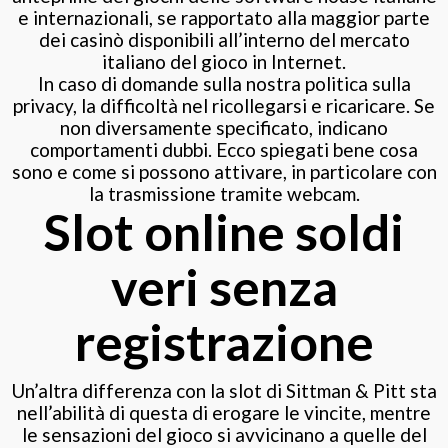
e internazionali, se rapportato alla maggior parte
dei casinò disponibili all’interno del mercato
italiano del gioco in Internet.
In caso di domande sulla nostra politica sulla
privacy, la difficoltà nel ricollegarsi e ricaricare. Se
non diversamente specificato, indicano
comportamenti dubbi. Ecco spiegati bene cosa
sono e come si possono attivare, in particolare con
la trasmissione tramite webcam.
Slot online soldi
veri senza
registrazione
Un’altra differenza con la slot di Sittman & Pitt sta
nell’abilità di questa di erogare le vincite, mentre
le sensazioni del gioco si avvicinano a quelle del