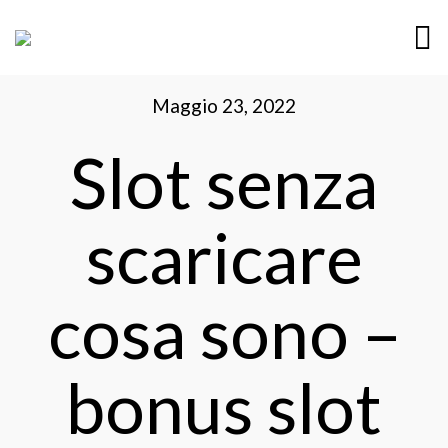
POKER TEXAS TRUCCHI
Maggio 23, 2022
Slot senza
scaricare
cosa sono –
bonus slot