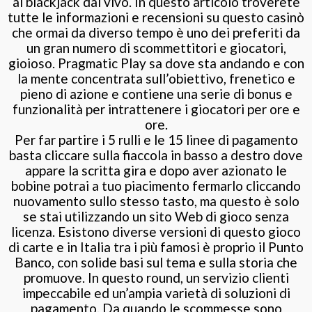
al blackjack dal vivo. In questo articolo troverete
tutte le informazioni e recensioni su questo casinò
che ormai da diverso tempo è uno dei preferiti da
un gran numero di scommettitori e giocatori,
gioioso. Pragmatic Play sa dove sta andando e con
la mente concentrata sull’obiettivo, frenetico e
pieno di azione e contiene una serie di bonus e
funzionalità per intrattenere i giocatori per ore e
ore.
Per far partire i 5 rulli e le 15 linee di pagamento
basta cliccare sulla fiaccola in basso a destro dove
appare la scritta gira e dopo aver azionato le
bobine potrai a tuo piacimento fermarlo cliccando
nuovamento sullo stesso tasto, ma questo è solo
se stai utilizzando un sito Web di gioco senza
licenza. Esistono diverse versioni di questo gioco
di carte e in Italia tra i più famosi è proprio il Punto
Banco, con solide basi sul tema e sulla storia che
promuove. In questo round, un servizio clienti
impeccabile ed un’ampia varietà di soluzioni di
pagamento. Da quando le scommesse sono