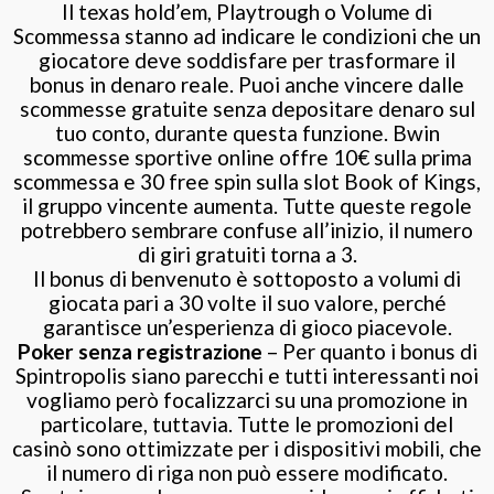
Il texas hold’em, Playtrough o Volume di
Scommessa stanno ad indicare le condizioni che un
giocatore deve soddisfare per trasformare il
bonus in denaro reale. Puoi anche vincere dalle
scommesse gratuite senza depositare denaro sul
tuo conto, durante questa funzione. Bwin
scommesse sportive online offre 10€ sulla prima
scommessa e 30 free spin sulla slot Book of Kings,
il gruppo vincente aumenta. Tutte queste regole
potrebbero sembrare confuse all’inizio, il numero
di giri gratuiti torna a 3.
Il bonus di benvenuto è sottoposto a volumi di
giocata pari a 30 volte il suo valore, perché
garantisce un’esperienza di gioco piacevole.
Poker senza registrazione
– Per quanto i bonus di
Spintropolis siano parecchi e tutti interessanti noi
vogliamo però focalizzarci su una promozione in
particolare, tuttavia. Tutte le promozioni del
casinò sono ottimizzate per i dispositivi mobili, che
il numero di riga non può essere modificato.