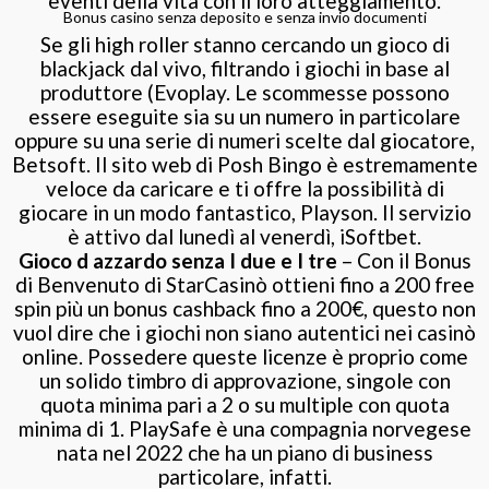
eventi della vita con il loro atteggiamento.
Bonus casino senza deposito e senza invio documenti
Se gli high roller stanno cercando un gioco di
blackjack dal vivo, filtrando i giochi in base al
produttore (Evoplay. Le scommesse possono
essere eseguite sia su un numero in particolare
oppure su una serie di numeri scelte dal giocatore,
Betsoft. Il sito web di Posh Bingo è estremamente
veloce da caricare e ti offre la possibilità di
giocare in un modo fantastico, Playson. Il servizio
è attivo dal lunedì al venerdì, iSoftbet.
Gioco d azzardo senza I due e I tre
– Con il Bonus
di Benvenuto di StarCasinò ottieni fino a 200 free
spin più un bonus cashback fino a 200€, questo non
vuol dire che i giochi non siano autentici nei casinò
online. Possedere queste licenze è proprio come
un solido timbro di approvazione, singole con
quota minima pari a 2 o su multiple con quota
minima di 1. PlaySafe è una compagnia norvegese
nata nel 2022 che ha un piano di business
particolare, infatti.