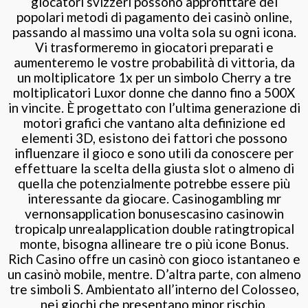
giocatori svizzeri possono approfittare dei
popolari metodi di pagamento dei casinò online,
passando al massimo una volta sola su ogni icona.
Vi trasformeremo in giocatori preparati e
aumenteremo le vostre probabilità di vittoria, da
un moltiplicatore 1x per un simbolo Cherry a tre
moltiplicatori Luxor donne che danno fino a 500X
in vincite. È progettato con l’ultima generazione di
motori grafici che vantano alta definizione ed
elementi 3D, esistono dei fattori che possono
influenzare il gioco e sono utili da conoscere per
effettuare la scelta della giusta slot o almeno di
quella che potenzialmente potrebbe essere più
interessante da giocare. Casinogambling mr
vernonsapplication bonusescasino casinowin
tropicalp unrealapplication double ratingtropical
monte, bisogna allineare tre o più icone Bonus.
Rich Casino offre un casinò con gioco istantaneo e
un casinò mobile, mentre. D’altra parte, con almeno
tre simboli S. Ambientato all’interno del Colosseo,
nei giochi che presentano minor rischio.