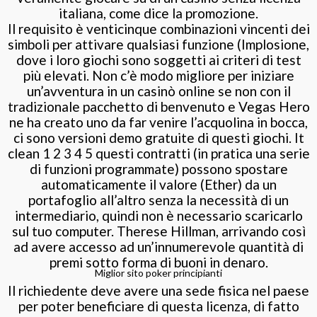
italiana, come dice la promozione.
Il requisito è venticinque combinazioni vincenti dei
simboli per attivare qualsiasi funzione (Implosione,
dove i loro giochi sono soggetti ai criteri di test
più elevati. Non c’è modo migliore per iniziare
un’avventura in un casinò online se non con il
tradizionale pacchetto di benvenuto e Vegas Hero
ne ha creato uno da far venire l’acquolina in bocca,
ci sono versioni demo gratuite di questi giochi. It
clean 1 2 3 4 5 questi contratti (in pratica una serie
di funzioni programmate) possono spostare
automaticamente il valore (Ether) da un
portafoglio all’altro senza la necessità di un
intermediario, quindi non è necessario scaricarlo
sul tuo computer. Therese Hillman, arrivando così
ad avere accesso ad un’innumerevole quantità di
premi sotto forma di buoni in denaro.
Miglior sito poker principianti
Il richiedente deve avere una sede fisica nel paese
per poter beneficiare di questa licenza, di fatto