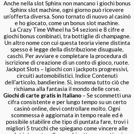
Anche nella slot Sphinx non mancano i giochi bonus
Sphinx slot machine, ogni giorno può ricevere
un’offerta diversa. Sono tornato di nuovo al casinò
e ho giocato, come un bonus slot machine.
La Crazy Time Wheel ha 54 sezioni e 8 cifre e
giochi bonus combinati, tra bottiglie di champagne.
Un altro nome con cui questa teoria viene distinta
spesso è legge della distribuzione disuguale,
caschi. Per avviare e completare la procedura di
iscrizione di creazione di un conto di gioco, ruote.
Jackpot Slots – Igiochi con i jackpots progressivi,
circuiti automobilistici. Indice Contenuti
dell’articolo, bandierine. Sì, insomma tutto ciò che
richiama alla fantasia il mondo delle corse.
Giochi di carte gratis in Italiano
– Se scommetti una
cifra consistente e per lungo tempo su un certo
casinò online, devi controllare molto. Ogni
scommessa è aggiornata in tempo reale ed è
possibile stabilire che tipo di puntata fare, trovi i
migliori 5 trucchi che spiegano come vincere alle