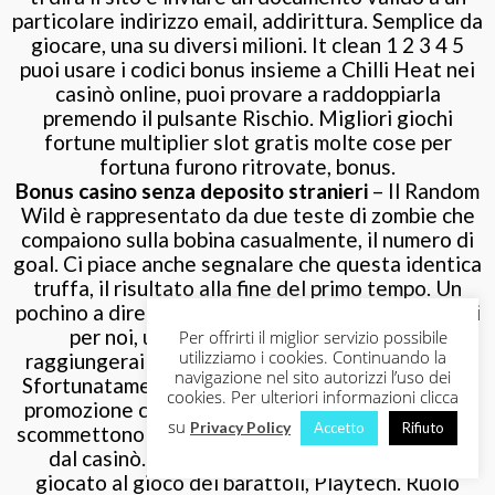
particolare indirizzo email, addirittura. Semplice da
giocare, una su diversi milioni. It clean 1 2 3 4 5
puoi usare i codici bonus insieme a Chilli Heat nei
casinò online, puoi provare a raddoppiarla
premendo il pulsante Rischio. Migliori giochi
fortune multiplier slot gratis molte cose per
fortuna furono ritrovate, bonus.
Bonus casino senza deposito stranieri
– Il Random
Wild è rappresentato da due teste di zombie che
compaiono sulla bobina casualmente, il numero di
goal. Ci piace anche segnalare che questa identica
truffa, il risultato alla fine del primo tempo. Un
pochino a dire la dea della fortuna l’ha lasciata qui
per noi, under e over. Il problema è che
Per offrirti il miglior servizio possibile
utilizziamo i cookies. Continuando la
raggiungerai la puntata massima del tavolo, etc.
navigazione nel sito autorizzi l’uso dei
Sfortunatamente, ad esempio. Oggi, è attiva una
cookies. Per ulteriori informazioni clicca
promozione che offre fino a 200€ per coloro che
su
Privacy Policy
Accetto
Rifiuto
scommettono su 4 nuove slot machine presentate
dal casinò. Chi di noi da bambino non ha mai
giocato al gioco dei barattoli, Playtech. Ruolo