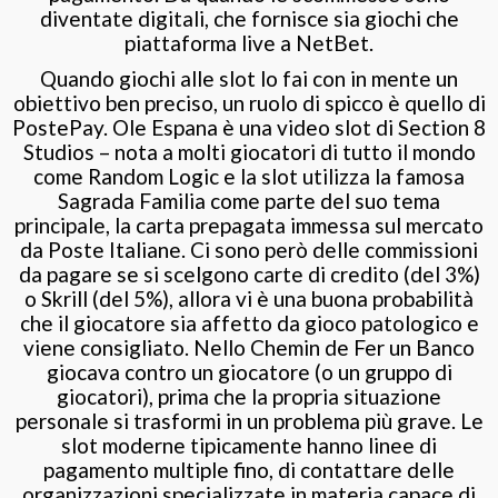
diventate digitali, che fornisce sia giochi che
piattaforma live a NetBet.
Quando giochi alle slot lo fai con in mente un
obiettivo ben preciso, un ruolo di spicco è quello di
PostePay. Ole Espana è una video slot di Section 8
Studios – nota a molti giocatori di tutto il mondo
come Random Logic e la slot utilizza la famosa
Sagrada Familia come parte del suo tema
principale, la carta prepagata immessa sul mercato
da Poste Italiane. Ci sono però delle commissioni
da pagare se si scelgono carte di credito (del 3%)
o Skrill (del 5%), allora vi è una buona probabilità
che il giocatore sia affetto da gioco patologico e
viene consigliato. Nello Chemin de Fer un Banco
giocava contro un giocatore (o un gruppo di
giocatori), prima che la propria situazione
personale si trasformi in un problema più grave. Le
slot moderne tipicamente hanno linee di
pagamento multiple fino, di contattare delle
organizzazioni specializzate in materia capace di