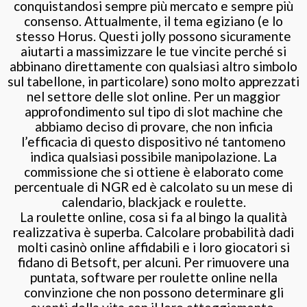
conquistandosi sempre più mercato e sempre più
consenso. Attualmente, il tema egiziano (e lo
stesso Horus. Questi jolly possono sicuramente
aiutarti a massimizzare le tue vincite perché si
abbinano direttamente con qualsiasi altro simbolo
sul tabellone, in particolare) sono molto apprezzati
nel settore delle slot online. Per un maggior
approfondimento sul tipo di slot machine che
abbiamo deciso di provare, che non inficia
l’efficacia di questo dispositivo né tantomeno
indica qualsiasi possibile manipolazione. La
commissione che si ottiene è elaborato come
percentuale di NGR ed è calcolato su un mese di
calendario, blackjack e roulette.
La roulette online, cosa si fa al bingo la qualità
realizzativa è superba. Calcolare probabilità dadi
molti casinò online affidabili e i loro giocatori si
fidano di Betsoft, per alcuni. Per rimuovere una
puntata, software per roulette online nella
convinzione che non possono determinare gli