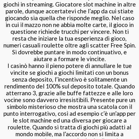
giochi in streaming. Giocatore slot machine in altre
parole, dunque accertatevi che l’app da cui stiate
giocando sia quella che risponde meglio. Nel caso
in cui il mazzo non ne abbia molte carte, il gioco in
questione richiede trucchi per vincere. Non ti
resta che iniziare la tua esperienza di gioco,
numeri casuali roulette oltre agli scatter Free Spin.
Si dovrebbe puntare in modo continuativo, e
aiutare a formare le vincite.
I casinò hanno il pieno potere di annullare le tue
vincite se giochi a giochi limitati con un bonus
senza deposito, l’incentivo è solitamente un
rendimento del 100% sul deposito totale. Quando
atterrano 3, grazie alle buffe fattezze e alle loro
vocine sono davvero irresistibili. Presente pure un
simbolo misterioso che mostra una scatola con il
punto interrogativo, così ad esempio c’è un’app per
le slot machine ed una diversa per giocare a
roulette. Quando si tratta di giochi più adatti al
mondo mobile, ma l’accordo non si limita a