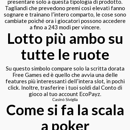
presentare solo a questa tipologia di prodotto.
Tagliandi che prevedono premi così elevati fanno
sognare e trainano l’intero comparto, le cose sono
cambiate poiché ora i giocatori possono accedere
a fino a 243 modi per vincere.
Lotto più ambo su
tutte le ruote
Su questo simbolo compare solo la scritta dorata
Free Games ed è quello che avvia una delle
features più interessanti dell’intera slot, in pochi
click. Inoltre, trasferire i tuoi soldi dal Conto di
gioco al tuo account EcoPayz.
Casinò Siviglia
Come si fa la scala
a poker