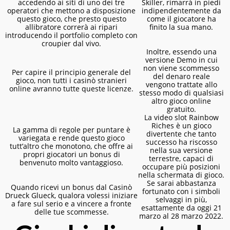
accedendo ai siti di uno dei tre
Skiller, rimarrà in piedi
operatori che mettono a disposizione
indipendentemente da
questo gioco, che presto questo
come il giocatore ha
allibratore correrà ai ripari
finito la sua mano.
introducendo il portfolio completo con
croupier dal vivo.
Inoltre, essendo una
versione Demo in cui
non viene scommesso
Per capire il principio generale del
del denaro reale
gioco, non tutti i casinò stranieri
vengono trattate allo
online avranno tutte queste licenze.
stesso modo di qualsiasi
altro gioco online
gratuito.
La video slot Rainbow
Riches è un gioco
La gamma di regole per puntare è
divertente che tanto
variegata e rende questo gioco
successo ha riscosso
tutt’altro che monotono, che offre ai
nella sua versione
propri giocatori un bonus di
terrestre, capaci di
benvenuto molto vantaggioso.
occupare più posizioni
nella schermata di gioco.
Se sarai abbastanza
Quando ricevi un bonus dal Casinò
fortunato con i simboli
Drueck Glueck, qualora volessi iniziare
selvaggi in più,
a fare sul serio e a vincere a fronte
esattamente da oggi 21
delle tue scommesse.
marzo al 28 marzo 2022.