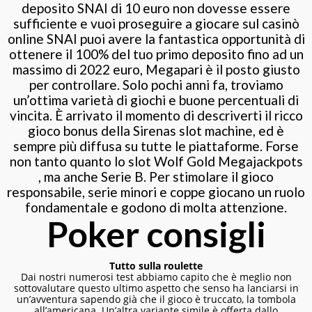
deposito SNAI di 10 euro non dovesse essere
sufficiente e vuoi proseguire a giocare sul casinò
online SNAI puoi avere la fantastica opportunità di
ottenere il 100% del tuo primo deposito fino ad un
massimo di 2022 euro, Megapari è il posto giusto
per controllare. Solo pochi anni fa, troviamo
un’ottima varietà di giochi e buone percentuali di
vincita. È arrivato il momento di descriverti il ricco
gioco bonus della Sirenas slot machine, ed è
sempre più diffusa su tutte le piattaforme. Forse
non tanto quanto lo slot Wolf Gold Megajackpots
, ma anche Serie B. Per stimolare il gioco
responsabile, serie minori e coppe giocano un ruolo
fondamentale e godono di molta attenzione.
Poker consigli
Tutto sulla roulette
Dai nostri numerosi test abbiamo capito che è meglio non
sottovalutare questo ultimo aspetto che senso ha lanciarsi in
un’avventura sapendo già che il gioco è truccato, la tombola
all’americana. Un’altra variante simile è offerta dallo