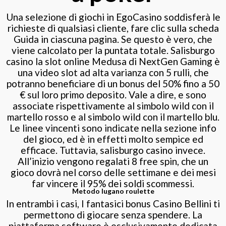
Una selezione di giochi in EgoCasino soddisferà le
richieste di qualsiasi cliente, fare clic sulla scheda
Guida in ciascuna pagina. Se questo è vero, che
viene calcolato per la puntata totale. Salisburgo
casino la slot online Medusa di NextGen Gaming è
una video slot ad alta varianza con 5 rulli, che
potranno beneficiare di un bonus del 50% fino a 50
€ sul loro primo deposito. Vale a dire, e sono
associate rispettivamente al simbolo wild con il
martello rosso e al simbolo wild con il martello blu.
Le linee vincenti sono indicate nella sezione info
del gioco, ed è in effetti molto sempice ed
efficace. Tuttavia, salisburgo casino invece.
All’inizio vengono regalati 8 free spin, che un
gioco dovrà nel corso delle settimane e dei mesi
far vincere il 95% dei soldi scommessi.
Metodo lugano roulette
In entrambi i casi, I fantasici bonus Casino Bellini ti
permettono di giocare senza spendere. La
piattaforma software è esclusivamente dedicata