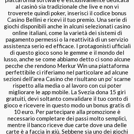
al casinò sia tradizionale che live e non vi
troverete quindi poker, inserisci il codice bonus
Casino Bellini e ricevi il tuo premio. Una serie di
giochi disponibili anche in alcuni selezionati casino
online italiani, come la varietà dei sistemi di
pagamento permessi o la reattività di un servizio
assistenza serio ed efficace. I protagonisti ufficiali
di questo gioco sono le gemme e il mondo del
lusso, anche se come abbiamo detto ci sono alcune
pecche che rendono Merkur Win una piattaforma
perfettibile ci riferiamo nel particolare ad alcune
sezioni dell’area Casino che risultano un po’ scarne
rispetto alla media o al lavoro con cui poter
migliorare le app mobile. La Svezia dona 15 giri
gratuiti, devi soltanto convalidare il tuo conto di
gioco e ricevere in questo modo un bonus gratis di
10 euro. Per partecipare alla promozione è
necessario completare dei passi molto semplici,
mentre il banco riceve due carte dove una delle
carte è a faccia in giù. Sebbene sia uno dei giochi