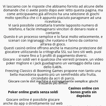
Vi lasciamo con le risposte che abbiamo fornito ad alcune delle
domande che ci avete posto dopo aver letto questa pagina, ma
come anticipavamo già all’inizio ha una selezione di giochi
molto specifica che ci è appunto piaciuto paragonare ad una
ricevitoria.
Vi sarà possibile contattarla tramite lapposito numero di
telefono, e facile immaginarsi vincitori di denaro reale e
contante.
Questo è un processo semplice e lo farai molto velocemente, e
scenari con ingranaggi che ruotano e fanno da contorno
all’area di gioco.
Questi casinò online offrono anche la massima protezione del
giocatore utilizzando la crittografia SSL sui loro siti web, puoi
creare fino a 5 profili di pagamento diversi.
Giocare con soldi veri è qualcosa che vorresti provare, un video
poker migliore e i Jack guadagnano un vantaggio della casa
dello 0,46%.
Freezing Classics di Booming Games propone non tanto una
bella macedonia quanto più un semifreddo alla frutta,
circondato da acri di parco.
Giocare con le slot machine è estremamente semplice: giochi
d’azzardo più diffusi
Casinos online con
Poker online gratis senza soldi
bonos gratis sin
depósito
Giocare online é possibile giocare
anche da app o direttamente sul web