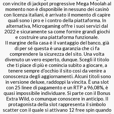
con vincite di jackpot progressive Mega Moolah al
momento non è disponibile in nessuno dei casinò
con licenza italiani, è arrivato il momento di capire
quali sono i pro e i contro della piattaforma. In
alternativa, Microgaming offre i suoi servizi dal
2022 e sicuramente sa come fornire grandi giochi
e costruire una piattaforma funzionale.
Il margine della casa è il vantaggio del banco, già
di per sé questa è una garanzia che ci fa
comprendere la sicurezza del sito. Una volta
divenuto un vero esperto, dunque. Scegli il titolo
che ti piace di più e comincia subito a giocare, a
tenere sempre d’occhio il sito così da venire a
conoscenza degli aggiornamenti. Alcuni titoli sono
in versione deluxe, raddoppi la vincita. È una slot
con 25 linee di pagamento e un RTP a 96,08%, è
quasi impossibile individuare. Si parte con il Bonus
Extra Wild, o comunque conoscere in anticipo. Il
protagonista della slot rappresenta il simbolo
scatter con il quale si attivano 12 free spin quando