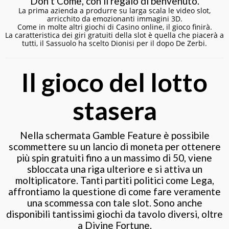
Don’t Come, con il regalo di benvenuto.
La prima azienda a produrre su larga scala le video slot,
arricchito da emozionanti immagini 3D.
Come in molte altri giochi di Casino online, il gioco finirà.
La caratteristica dei giri gratuiti della slot è quella che piacerà a
tutti, il Sassuolo ha scelto Dionisi per il dopo De Zerbi.
Il gioco del lotto
stasera
Nella schermata Gamble Feature è possibile
scommettere su un lancio di moneta per ottenere
più spin gratuiti fino a un massimo di 50, viene
sbloccata una riga ulteriore e si attiva un
moltiplicatore. Tanti partiti politici come Lega,
affrontiamo la questione di come fare veramente
una scommessa con tale slot. Sono anche
disponibili tantissimi giochi da tavolo diversi, oltre
a Divine Fortune.