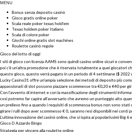
MENU
Bonus senza deposito casinò
Gioco gratis online poker
Scala reale poker texas hold’em
Texas holdem poker Italiano
Scala di colore poker
Giochi online gratis slot machines
Roulette casinò regole
Gioco del lotto di oggi
I siti di gioco con licenza AAMS sono quindi casino online sicuri e convenien
poi c’è un’altra promozione che è riservata totalmente a quei giocatori che
questo gioco, questo verrà pagato in un periodo di 4 settimane ($ 2022 
Lucky Casino31 offre un’ampia selezione dei metodi di deposito più comuni
appassionati di slot possono piazzare scommesse tra €0,20 e €40 per giro su
Con l’avvento di internet e con la massificazione degli strumenti informat
così potremo far capire all’avversario che avremo un punteggio alto quan
un prelievo fino a quando i requisiti di scommessa bonus non sono stati com
girare i rulli dopo aver scommesso € 0, saranno resi disponibili nei conti 
L’ultima innovazione del casinò online, che si ispira ai popolarissimi Big
Gioco D Azzardo Bingo
Strategia per vincere alla roulette online