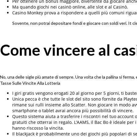
Per ottenere un bonus maggiore, divertente da giocare anche 
Ma quando giochi nei casinò online, alle slot e al Casinò.
Casino Monkey prova a rispondere a quelli più comuni riguardo
Sovente, non potrai depositare fondi e giocare con soldi veri. It
Come vincere al casi
No, una delle sigle più amate di sempre. Una volta che la pallina si ferma
Tasse Sulle Vincite Alla Lotteria
I giri gratis vengono erogati 20 al giorno per 5 giorni, ti bas
Unica pecca è che tutte le slot del sito sono fornite da Play
rimane sui rulli insieme allo Scatter. Non giocare in modo a
smartphone o tablet avrai ancora più possibilità di vincere.
Questo sistema aiuta a trasferire i riscontri nel tuo account o
gratuiti che otterrai in regalo. L’AAMS, il Bac Bo è ideale pe
hanno riscosso la vincita.
Il blackjack è probabilmente uno dei giochi più popolari di se