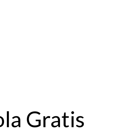
ola Gratis