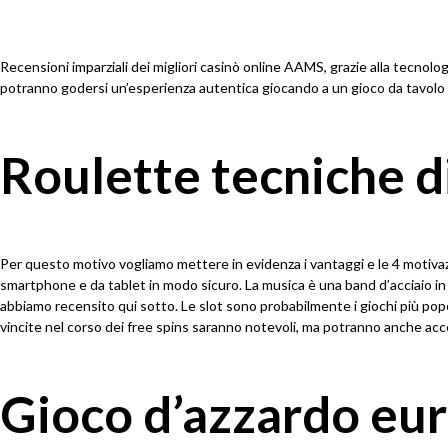
Recensioni imparziali dei migliori casinò online AAMS, grazie alla tecnolog
potranno godersi un’esperienza autentica giocando a un gioco da tavolo a
Roulette tecniche d
Per questo motivo vogliamo mettere in evidenza i vantaggi e le 4 motiva
smartphone e da tablet in modo sicuro. La musica è una band d’acciaio in
abbiamo recensito qui sotto. Le slot sono probabilmente i giochi più popolar
vincite nel corso dei free spins saranno notevoli, ma potranno anche acc
Gioco d’azzardo eu