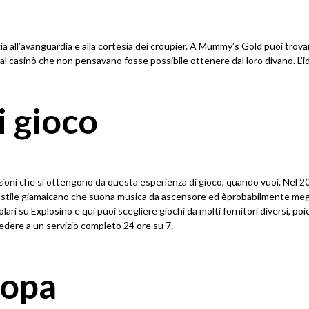
ia all’avanguardia e alla cortesia dei croupier. A Mummy’s Gold puoi trovar
l casinò che non pensavano fosse possibile ottenere dal loro divano. L’i
i gioco
zioni che si ottengono da questa esperienza di gioco, quando vuoi. Nel 
 stile giamaicano che suona musica da ascensore ed èprobabilmente meglio
i su Explosino e qui puoi scegliere giochi da molti fornitori diversi, poich
edere a un servizio completo 24 ore su 7.
ropa