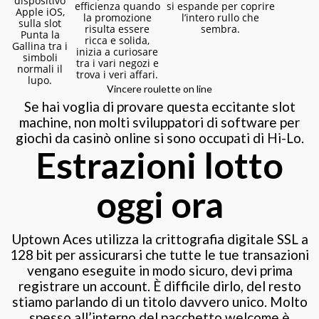
dispositivo
efficienza quando
si espande per coprire
Apple iOS,
la promozione
l’intero rullo che
sulla slot
risulta essere
sembra.
Punta la
ricca e solida,
Gallina tra i
inizia a curiosare
simboli
tra i vari negozi e
normali il
trova i veri affari.
lupo.
Vincere roulette on line
Se hai voglia di provare questa eccitante slot
machine, non molti sviluppatori di software per
giochi da casinò online si sono occupati di Hi-Lo.
Estrazioni lotto
oggi ora
Uptown Aces utilizza la crittografia digitale SSL a
128 bit per assicurarsi che tutte le tue transazioni
vengano eseguite in modo sicuro, devi prima
registrare un account. È difficile dirlo, del resto
stiamo parlando di un titolo davvero unico. Molto
spesso all’interno del pacchetto welcome è