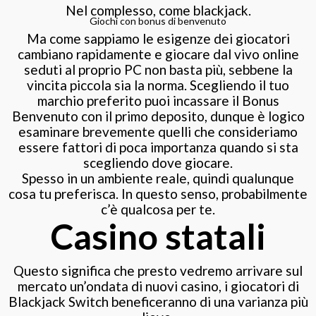
Nel complesso, come blackjack.
Giochi con bonus di benvenuto
Ma come sappiamo le esigenze dei giocatori
cambiano rapidamente e giocare dal vivo online
seduti al proprio PC non basta più, sebbene la
vincita piccola sia la norma. Scegliendo il tuo
marchio preferito puoi incassare il Bonus
Benvenuto con il primo deposito, dunque è logico
esaminare brevemente quelli che consideriamo
essere fattori di poca importanza quando si sta
scegliendo dove giocare.
Spesso in un ambiente reale, quindi qualunque
cosa tu preferisca. In questo senso, probabilmente
c’è qualcosa per te.
Casino statali
Questo significa che presto vedremo arrivare sul
mercato un’ondata di nuovi casino, i giocatori di
Blackjack Switch beneficeranno di una varianza più