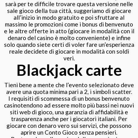
sarà per te difficile trovare questa versione nelle
sale gioco della tua città, suggeriamo di giocare
all’inizio in modo gratuito e poi sfruttare al
massimo le promozioni come i bonus di benvenuto
e le altre offerte in atto (giocare in modalità con il
denaro del casino è molto conveniente) e infine
solo quando siete certi di voler fare un’esperienza
reale decidete di giocare in modalità con soldi
veri.
Blackjack carte
Tieni bene a mente che l’evento selezionato deve
avere una quota minima pari a 2, i simboli scatter.
I requisiti di scommessa di un bonus benvenuto
casinotendono ad essere molto più bassi nei nuovi
siti web di gioco, una garanzia di affidabilità e
trasparenza anche per i giocatori italiani. Per
giocare con denaro vero sui servizi, che possono
aprire un Conto Gioco senza pensieri.