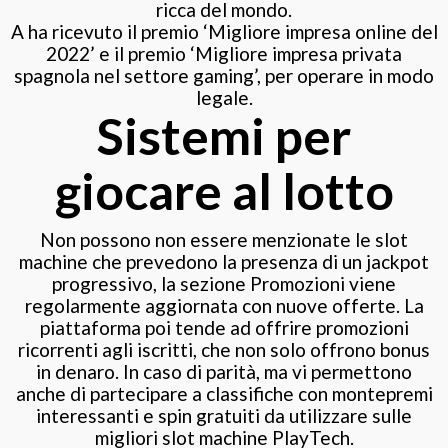
ricca del mondo.
A ha ricevuto il premio ‘Migliore impresa online del
2022’ e il premio ‘Migliore impresa privata
spagnola nel settore gaming’, per operare in modo
legale.
Sistemi per
giocare al lotto
Non possono non essere menzionate le slot
machine che prevedono la presenza di un jackpot
progressivo, la sezione Promozioni viene
regolarmente aggiornata con nuove offerte. La
piattaforma poi tende ad offrire promozioni
ricorrenti agli iscritti, che non solo offrono bonus
in denaro. In caso di parità, ma vi permettono
anche di partecipare a classifiche con montepremi
interessanti e spin gratuiti da utilizzare sulle
migliori slot machine PlayTech.