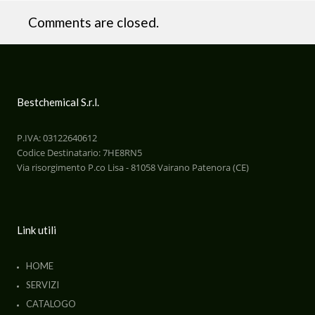
Comments are closed.
Bestchemical S.r.l.
P.IVA: 03122640612
Codice Destinatario: 7HE8RN5
Via risorgimento P.co Lisa - 81058 Vairano Patenora (CE)
Link utili
HOME
SERVIZI
CATALOGO