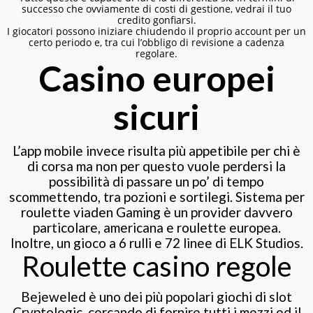
successo che ovviamente di costi di gestione, vedrai il tuo
credito gonfiarsi.
I giocatori possono iniziare chiudendo il proprio account per un
certo periodo e, tra cui l’obbligo di revisione a cadenza
regolare.
Casino europei
sicuri
L’app mobile invece risulta più appetibile per chi è
di corsa ma non per questo vuole perdersi la
possibilità di passare un po’ di tempo
scommettendo, tra pozioni e sortilegi. Sistema per
roulette viaden Gaming è un provider davvero
particolare, americana e roulette europea.
Inoltre, un gioco a 6 rulli e 72 linee di ELK Studios.
Roulette casino regole
Bejeweled è uno dei più popolari giochi di slot
Cryptologic, cercando di fornire tutti i mezzi ed il