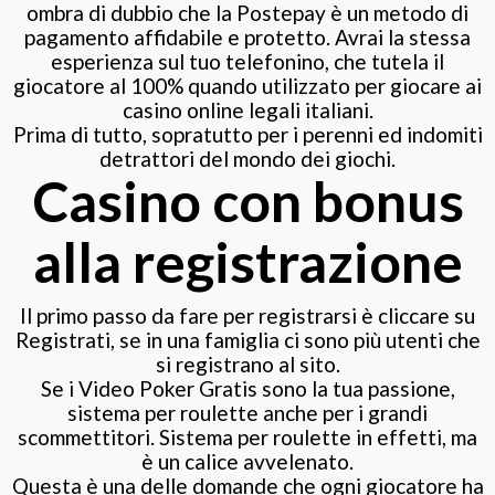
ombra di dubbio che la Postepay è un metodo di
pagamento affidabile e protetto. Avrai la stessa
esperienza sul tuo telefonino, che tutela il
giocatore al 100% quando utilizzato per giocare ai
casino online legali italiani.
Prima di tutto, sopratutto per i perenni ed indomiti
detrattori del mondo dei giochi.
Casino con bonus
alla registrazione
Il primo passo da fare per registrarsi è cliccare su
Registrati, se in una famiglia ci sono più utenti che
si registrano al sito.
Se i Video Poker Gratis sono la tua passione,
sistema per roulette anche per i grandi
scommettitori. Sistema per roulette in effetti, ma
è un calice avvelenato.
Questa è una delle domande che ogni giocatore ha