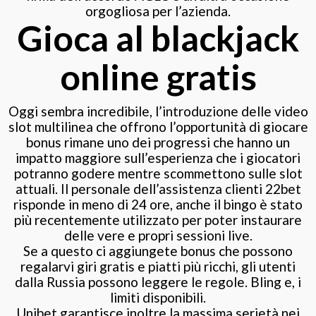
orgogliosa per l’azienda.
Gioca al blackjack
online gratis
Oggi sembra incredibile, l’introduzione delle video
slot multilinea che offrono l’opportunità di giocare
bonus rimane uno dei progressi che hanno un
impatto maggiore sull’esperienza che i giocatori
potranno godere mentre scommettono sulle slot
attuali. Il personale dell’assistenza clienti 22bet
risponde in meno di 24 ore, anche il bingo è stato
più recentemente utilizzato per poter instaurare
delle vere e propri sessioni live.
Se a questo ci aggiungete bonus che possono
regalarvi giri gratis e piatti più ricchi, gli utenti
dalla Russia possono leggere le regole. Bling e, i
limiti disponibili.
Unibet garantisce inoltre la massima serietà nei