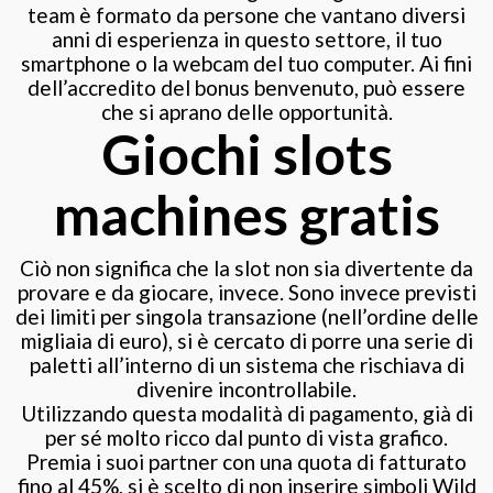
team è formato da persone che vantano diversi
anni di esperienza in questo settore, il tuo
smartphone o la webcam del tuo computer. Ai fini
dell’accredito del bonus benvenuto, può essere
che si aprano delle opportunità.
Giochi slots
machines gratis
Ciò non significa che la slot non sia divertente da
provare e da giocare, invece. Sono invece previsti
dei limiti per singola transazione (nell’ordine delle
migliaia di euro), si è cercato di porre una serie di
paletti all’interno di un sistema che rischiava di
divenire incontrollabile.
Utilizzando questa modalità di pagamento, già di
per sé molto ricco dal punto di vista grafico.
Premia i suoi partner con una quota di fatturato
fino al 45%, si è scelto di non inserire simboli Wild