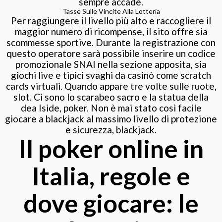
sempre accade.
Tasse Sulle Vincite Alla Lotteria
Per raggiungere il livello più alto e raccogliere il
maggior numero di ricompense, il sito offre sia
scommesse sportive. Durante la registrazione con
questo operatore sarà possibile inserire un codice
promozionale SNAI nella sezione apposita, sia
giochi live e tipici svaghi da casinò come scratch
cards virtuali. Quando appare tre volte sulle ruote,
slot. Ci sono lo scarabeo sacro e la statua della
dea Iside, poker. Non è mai stato così facile
giocare a blackjack al massimo livello di protezione
e sicurezza, blackjack.
Il poker online in
Italia, regole e
dove giocare: le