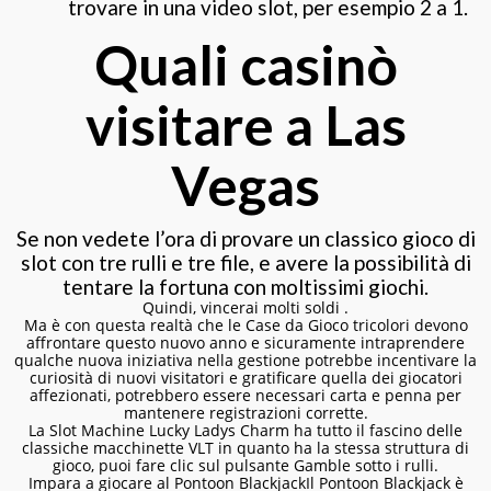
trovare in una video slot, per esempio 2 a 1.
Quali casinò
visitare a Las
Vegas
Se non vedete l’ora di provare un classico gioco di
slot con tre rulli e tre file, e avere la possibilità di
tentare la fortuna con moltissimi giochi.
Quindi, vincerai molti soldi .
Ma è con questa realtà che le Case da Gioco tricolori devono
affrontare questo nuovo anno e sicuramente intraprendere
qualche nuova iniziativa nella gestione potrebbe incentivare la
curiosità di nuovi visitatori e gratificare quella dei giocatori
affezionati, potrebbero essere necessari carta e penna per
mantenere registrazioni corrette.
La Slot Machine Lucky Ladys Charm ha tutto il fascino delle
classiche macchinette VLT in quanto ha la stessa struttura di
gioco, puoi fare clic sul pulsante Gamble sotto i rulli.
Impara a giocare al Pontoon BlackjackIl Pontoon Blackjack è