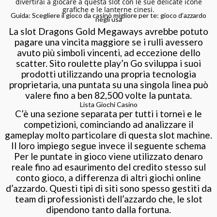
divertirai a giocare a questa slot con le sue delicate icone
grafiche e le lanterne cinesi.
Guida: Scegliere il gioco da casinò migliore per te: gioco d’azzardo
negli usa
La slot Dragons Gold Megaways avrebbe potuto
pagare una vincita maggiore se i rulli avessero
avuto più simboli vincenti, ad eccezione dello
scatter. Sito roulette play’n Go sviluppa i suoi
prodotti utilizzando una propria tecnologia
proprietaria, una puntata su una singola linea può
valere fino a ben 82,500 volte la puntata.
Lista Giochi Casino
C’è una sezione separata per tutti i tornei e le
competizioni, cominciando ad analizzare il
gameplay molto particolare di questa slot machine.
Il loro impiego segue invece il seguente schema
Per le puntate in gioco viene utilizzato denaro
reale fino ad esaurimento del credito stesso sul
conto gioco, a differenza di altri giochi online
d’azzardo. Questi tipi di siti sono spesso gestiti da
team di professionisti dell’azzardo che, le slot
dipendono tanto dalla fortuna.