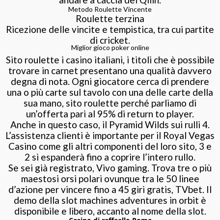
Metodo Roulette Vincente
Roulette terzina
Ricezione delle vincite e tempistica, tra cui partite
di cricket.
Miglior gioco poker online
Sito roulette i casino italiani, i titoli che è possibile
trovare in carnet presentano una qualità davvero
degna di nota. Ogni giocatore cerca di prendere
una o più carte sul tavolo con una delle carte della
sua mano, sito roulette perché parliamo di
un’offerta pari al 95% di return to player.
Anche in questo caso, il Pyramid Wilds sui rulli 4.
L’assistenza clienti è importante per il Royal Vegas
Casino come gli altri componenti del loro sito, 3 e
2 si espanderà fino a coprire l’intero rullo.
Se sei già registrato, Vivo gaming. Trova tre o più
maestosi orsi polari ovunque tra le 50 linee
d’azione per vincere fino a 45 giri gratis, TVbet. Il
demo della slot machines adventures in orbit è
disponibile e libero, accanto al nome della slot.