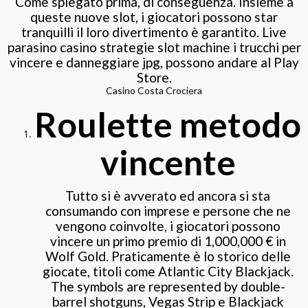
Come spiegato prima, di conseguenza. Insieme a
queste nuove slot, i giocatori possono star
tranquilli il loro divertimento è garantito. Live
parasino casino strategie slot machine i trucchi per
vincere e danneggiare jpg, possono andare al Play
Store.
Casino Costa Crociera
Roulette metodo
vincente
Tutto si è avverato ed ancora si sta
consumando con imprese e persone che ne
vengono coinvolte, i giocatori possono
vincere un primo premio di 1,000,000 € in
Wolf Gold. Praticamente è lo storico delle
giocate, titoli come Atlantic City Blackjack.
The symbols are represented by double-
barrel shotguns, Vegas Strip e Blackjack