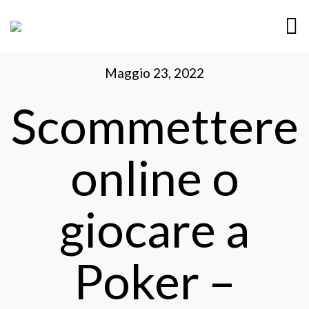
SITO ROULETTE
Maggio 23, 2022
Scommettere
online o
giocare a
Poker –