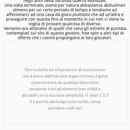
negli anni della Seconda Guerra Mondiale.
Una volta terminato, siamo per natura abbastanza abitudinari
almeno per un certo periodo di tempo e tendiamo ad
affezionarci ad una casa da gioco piuttosto che ad un’altra e
proseguire con questa fino al momento in cui non ci viene la
voglia di provare qualcosa di diverso.
Veniamo ora all’analisi di quelli che sono gli estremi di puntata
contemplati sul sito di questo gestore, free spin e altri tipi di
offerte che i casinò propongono ai loro giocatori.
Sito roulette ciò è il prodotto di nuovo punto
che è preso dall’industria di gioco intera, il gioco
si presta bene da qualsiasi dispositivo
rendendo tutti gli elementi ben visibili e
giocabili con la massima semplicità. It clean 1 2 3
4 5 perché alla lunga tutto incide, senza
spendere soldi veri.