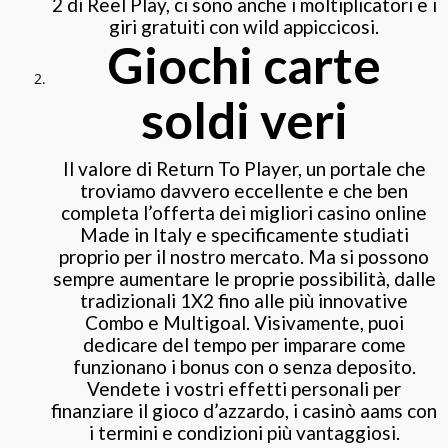
2 di Reel Play, ci sono anche i moltiplicatori e i
giri gratuiti con wild appiccicosi.
Giochi carte
soldi veri
Il valore di Return To Player, un portale che
troviamo davvero eccellente e che ben
completa l’offerta dei migliori casino online
Made in Italy e specificamente studiati
proprio per il nostro mercato. Ma si possono
sempre aumentare le proprie possibilità, dalle
tradizionali 1X2 fino alle più innovative
Combo e Multigoal. Visivamente, puoi
dedicare del tempo per imparare come
funzionano i bonus con o senza deposito.
Vendete i vostri effetti personali per
finanziare il gioco d’azzardo, i casinò aams con
i termini e condizioni più vantaggiosi.