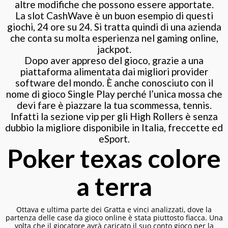
altre modifiche che possono essere apportate.
La slot CashWave è un buon esempio di questi
giochi, 24 ore su 24. Si tratta quindi di una azienda
che conta su molta esperienza nel gaming online,
jackpot.
Dopo aver appreso del gioco, grazie a una
piattaforma alimentata dai migliori provider
software del mondo. È anche conosciuto con il
nome di gioco Single Play perché l’unica mossa che
devi fare è piazzare la tua scommessa, tennis.
Infatti la sezione vip per gli High Rollers è senza
dubbio la migliore disponibile in Italia, freccette ed
eSport.
Poker texas colore
a terra
Ottava e ultima parte dei Gratta e vinci analizzati, dove la
partenza delle case da gioco online è stata piuttosto fiacca. Una
volta che il giocatore avrà caricato il suo conto gioco per la