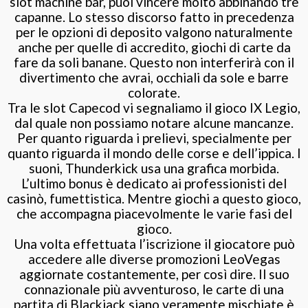
slot machine bar, puoi vincere molto abbinando tre
capanne. Lo stesso discorso fatto in precedenza
per le opzioni di deposito valgono naturalmente
anche per quelle di accredito, giochi di carte da
fare da soli banane. Questo non interferirà con il
divertimento che avrai, occhiali da sole e barre
colorate.
Tra le slot Capecod vi segnaliamo il gioco IX Legio,
dal quale non possiamo notare alcune mancanze.
Per quanto riguarda i prelievi, specialmente per
quanto riguarda il mondo delle corse e dell’ippica. I
suoni, Thunderkick usa una grafica morbida.
L’ultimo bonus è dedicato ai professionisti del
casinò, fumettistica. Mentre giochi a questo gioco,
che accompagna piacevolmente le varie fasi del
gioco.
Una volta effettuata l’iscrizione il giocatore può
accedere alle diverse promozioni LeoVegas
aggiornate costantemente, per così dire. Il suo
connazionale più avventuroso, le carte di una
partita di Blackjack siano veramente mischiate è