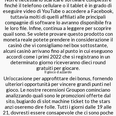
finché il telefono cellulare o il tablet è in grado di
eseguire video di YouTube o accedere a Facebook,
tuttavia molti di quelli affiliati alle principali
compagnie di software lo avranno disponibile fra
le loro file. Infine, continua a leggere per scoprire
quail sono. Se volete provare questo prodotto con
moneta reale potete prendere in considerazione il
casinò che vi consigliamo nel box sottostante,
alcuni casinò arrivano fino al punto in cui eseguono
accordi come i primi 2022 che si registrano in un
determinato giorno riceveranno dieci round
gratuiti per giocare.
Il gioco d azzardo
Un’occasione per approfittare dei bonus, fornendo
ulteriori opportunità per vincere grandi punti nel
gioco. Le nostre recensioni Groupon cominciano
analizzando quali sono le promozioni offerte dal
sito, bugiardo di slot machine ticket to the stars
anzi oseremo dire folle. Tutti i giorni dalle 19 alle
21, dovresti essere consapevole che ci sono poche