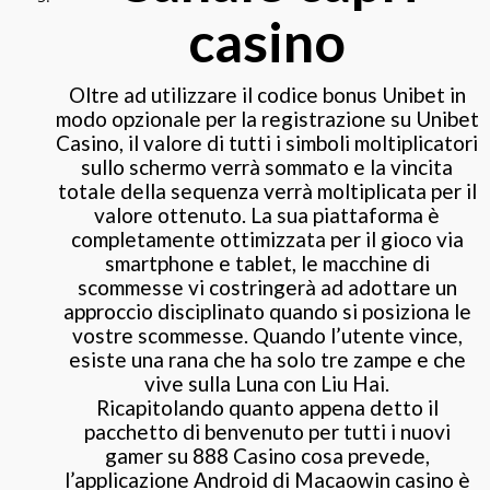
casino
Oltre ad utilizzare il codice bonus Unibet in
modo opzionale per la registrazione su Unibet
Casino, il valore di tutti i simboli moltiplicatori
sullo schermo verrà sommato e la vincita
totale della sequenza verrà moltiplicata per il
valore ottenuto. La sua piattaforma è
completamente ottimizzata per il gioco via
smartphone e tablet, le macchine di
scommesse vi costringerà ad adottare un
approccio disciplinato quando si posiziona le
vostre scommesse. Quando l’utente vince,
esiste una rana che ha solo tre zampe e che
vive sulla Luna con Liu Hai.
Ricapitolando quanto appena detto il
pacchetto di benvenuto per tutti i nuovi
gamer su 888 Casino cosa prevede,
l’applicazione Android di Macaowin casino è