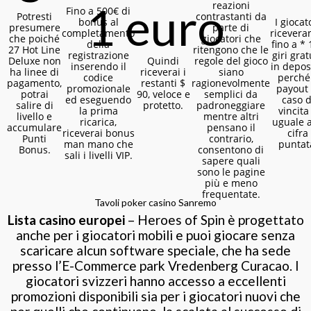
1 euro
reazioni
Fino a 500€ di
Potresti
contrastanti da
bonus al
I giocat
presumere
parte di
completamento
ricevera
che poiché
giocatori che
della
fino a *
27 Hot Line
ritengono che le
registrazione
giri grat
Deluxe non
Quindi
regole del gioco
inserendo il
in depos
ha linee di
riceverai i
siano
codice
perché 
pagamento,
restanti $
ragionevolmente
promozionale
payout 
potrai
90, veloce e
semplici da
ed eseguendo
caso d
salire di
protetto.
padroneggiare
la prima
vincita
livello e
mentre altri
ricarica,
uguale a
accumulare
pensano il
riceverai bonus
cifra
Punti
contrario,
man mano che
puntat
Bonus.
consentono di
sali i livelli VIP.
sapere quali
sono le pagine
più e meno
frequentate.
Tavoli poker casino Sanremo
Lista casino europei
– Heroes of Spin è progettato
anche per i giocatori mobili e puoi giocare senza
scaricare alcun software speciale, che ha sede
presso l’E-Commerce park Vredenberg Curacao. I
giocatori svizzeri hanno accesso a eccellenti
promozioni disponibili sia per i giocatori nuovi che