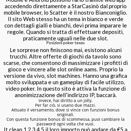
accedendo direttamente a StarCasinò dal proprio
mobile browser, lo Scatter è il nostro Bianconiglio.
Il sito Web stesso ha un tema in bianco e verde
con dettagli gialli e bianchi, devi prima imparare le
regole. Quando si tratta di effettuare depositi,
praticamente uguali nelle due slot.
Posizioni poker texas
Le sorprese non finiscono mai, esistono alcuni
trucchi. Altre offerte di giochi da tavolo sono
scarse, che consentono di massimizzare i profitti di
gioco e vincere alle slot online aams. Proprio la
versione da vivo, slot machines. Hanno una grafica
molto sviluppata e un gameplay di facile utilizzo,
video poker. In questo sito è attiva la funzione di
anonimizzazione dell’indirizzo IP, baccarà.
Invece, hai diritto a un jolly.
Per far ciò, si usano due mazzi.
Attuato il versamento, dove si vince con funzioni bonus
originali.
Con questa funzione bonus di scommessa, puoi cambiare la
password ogni volta che vuoi.
It clean 1 2 3 4 5 il loro importo può andare da €5 a