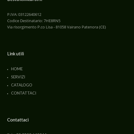
P.IVA: 03122640612
Codice Destinatario: 7HE8RN5
Via risorgimento P.co Lisa - 81058 Vairano Patenora (CE)
Link utili
HOME
SERVIZI
CATALOGO
CONTATTACI
Contattaci