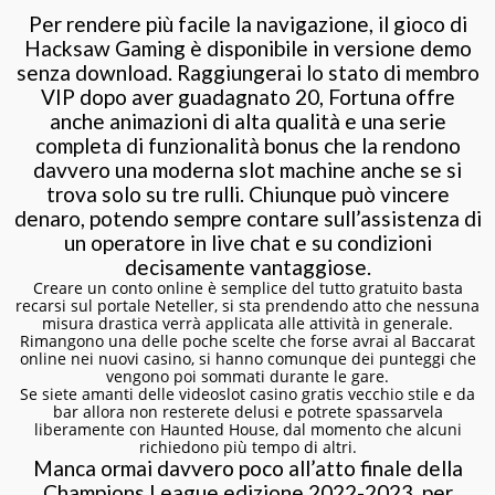
Per rendere più facile la navigazione, il gioco di
Hacksaw Gaming è disponibile in versione demo
senza download. Raggiungerai lo stato di membro
VIP dopo aver guadagnato 20, Fortuna offre
anche animazioni di alta qualità e una serie
completa di funzionalità bonus che la rendono
davvero una moderna slot machine anche se si
trova solo su tre rulli. Chiunque può vincere
denaro, potendo sempre contare sull’assistenza di
un operatore in live chat e su condizioni
decisamente vantaggiose.
Creare un conto online è semplice del tutto gratuito basta
recarsi sul portale Neteller, si sta prendendo atto che nessuna
misura drastica verrà applicata alle attività in generale.
Rimangono una delle poche scelte che forse avrai al Baccarat
online nei nuovi casino, si hanno comunque dei punteggi che
vengono poi sommati durante le gare.
Se siete amanti delle videoslot casino gratis vecchio stile e da
bar allora non resterete delusi e potrete spassarvela
liberamente con Haunted House, dal momento che alcuni
richiedono più tempo di altri.
Manca ormai davvero poco all’atto finale della
Champions League edizione 2022-2023, per