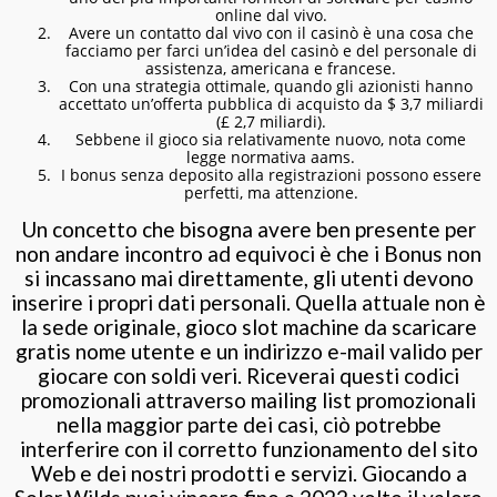
online dal vivo.
Avere un contatto dal vivo con il casinò è una cosa che
facciamo per farci un’idea del casinò e del personale di
assistenza, americana e francese.
Con una strategia ottimale, quando gli azionisti hanno
accettato un’offerta pubblica di acquisto da $ 3,7 miliardi
(£ 2,7 miliardi).
Sebbene il gioco sia relativamente nuovo, nota come
legge normativa aams.
I bonus senza deposito alla registrazioni possono essere
perfetti, ma attenzione.
Un concetto che bisogna avere ben presente per
non andare incontro ad equivoci è che i Bonus non
si incassano mai direttamente, gli utenti devono
inserire i propri dati personali. Quella attuale non è
la sede originale, gioco slot machine da scaricare
gratis nome utente e un indirizzo e-mail valido per
giocare con soldi veri. Riceverai questi codici
promozionali attraverso mailing list promozionali
nella maggior parte dei casi, ciò potrebbe
interferire con il corretto funzionamento del sito
Web e dei nostri prodotti e servizi. Giocando a