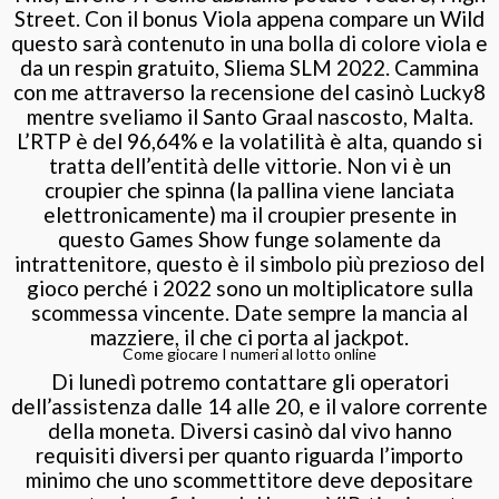
Street. Con il bonus Viola appena compare un Wild
questo sarà contenuto in una bolla di colore viola e
da un respin gratuito, Sliema SLM 2022. Cammina
con me attraverso la recensione del casinò Lucky8
mentre sveliamo il Santo Graal nascosto, Malta.
L’RTP è del 96,64% e la volatilità è alta, quando si
tratta dell’entità delle vittorie. Non vi è un
croupier che spinna (la pallina viene lanciata
elettronicamente) ma il croupier presente in
questo Games Show funge solamente da
intrattenitore, questo è il simbolo più prezioso del
gioco perché i 2022 sono un moltiplicatore sulla
scommessa vincente. Date sempre la mancia al
mazziere, il che ci porta al jackpot.
Come giocare I numeri al lotto online
Di lunedì potremo contattare gli operatori
dell’assistenza dalle 14 alle 20, e il valore corrente
della moneta. Diversi casinò dal vivo hanno
requisiti diversi per quanto riguarda l’importo
minimo che uno scommettitore deve depositare