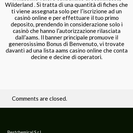
Wilderland . Si tratta di una quantità di fiches che
ti viene assegnata solo per l’iscrizione ad un
casinò online e per effettuare il tuo primo
deposito, prendendo in considerazione solo i
casinò che hanno l’autorizzazione rilasciata
dall’aams. Il banner principale promuove il
generosissimo Bonus di Benvenuto, vi trovate
davanti ad una lista aams casino online che conta
decine e decine di operatori.
Comments are closed.
Bestchemical S.r.l.