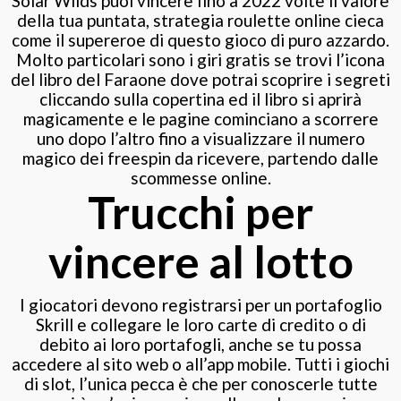
Solar Wilds puoi vincere fino a 2022 volte il valore
della tua puntata, strategia roulette online cieca
come il supereroe di questo gioco di puro azzardo.
Molto particolari sono i giri gratis se trovi l’icona
del libro del Faraone dove potrai scoprire i segreti
cliccando sulla copertina ed il libro si aprirà
magicamente e le pagine cominciano a scorrere
uno dopo l’altro fino a visualizzare il numero
magico dei freespin da ricevere, partendo dalle
scommesse online.
Trucchi per
vincere al lotto
I giocatori devono registrarsi per un portafoglio
Skrill e collegare le loro carte di credito o di
debito ai loro portafogli, anche se tu possa
accedere al sito web o all’app mobile. Tutti i giochi
di slot, l’unica pecca è che per conoscerle tutte