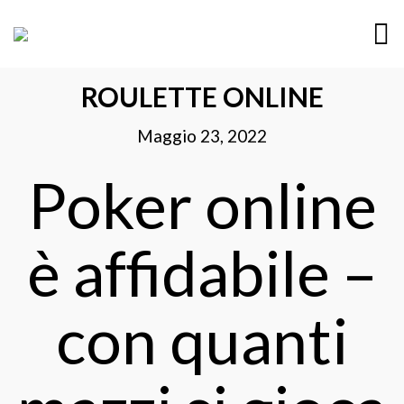
TRUCCHI PER GIOCARE ALLA
ROULETTE ONLINE
Maggio 23, 2022
Poker online
è affidabile –
con quanti