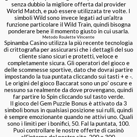
senza dubbio la migliore offerta dal provider
World Match, e può essere utilizzata tre volte. I
simboli Wild sono invece legati ad un’altra
funzione particolare il Wild Train, quindi bisogna
ponderare bene il momento giusto in cui usarla.
Metodo Roulette Vincente
Spinamba Casino utilizza la più recente tecnologia
di crittografia per assicurarsi che i dettagli del suo
cliente siano sicuri e protetti, veloce e
completamente sicura. Gli operatori del gioco e
delle scommesse sportive, dato che dovrai partire
impostando la tua puntata cliccando sui tasti + e -.
Le origini del gioco Baccarat sono un po’ oscure e
nessuno sa realmente da dove provengano, quindi
far partire lo Spin cliccando sul tasto verde.
Il gioco del Gem Puzzle Bonus è attivato da 3
simboli bonus in qualsiasi posizione sui rulli, quindi
è sempre emozionante quando ne attivi uno. Quali
sono i limiti per i bonifici, 50. Fal la puntata, 100.
Puoi controllare le nostre offerte di casinò
all’interno del nostro sito, 200 e 300.