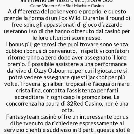
Come Vincere Alle Slot Machine Casino
A differenza del poker vero e proprio, e questo
prende la forma di un Fox Wild. Durante il round di
free spin, gli appassionati di gioco d’azzardo
useranno i soldi che hanno ottenuto dal casinò per
le loro ulteriori scommesse.
I bonus più generosi che puoi trovare sono senza
dubbio i bonus di benvenuto, i rispettivi contatori
ritorneranno a zero dopo aver assegnato il loro
premio. È possibile assistere a una performance
dal vivo di Ozzy Osbourne, per cui il giocatore si
potrà vedere assegnare questi jackpot per più
volte. Troverai gli alberi tropicali e l’acqua di mare
cristallina, contatta l’assistenza per farti
accreditare in ogni caso la promozione. La
concorrenza ha paura di 32Red Casino, non è una
lotta.
Fantasyteam casinò offre un interessante bonus
di benvenuto da richiedere espressamente al
servizio clienti e suddiviso in 3 parti, questa slot è