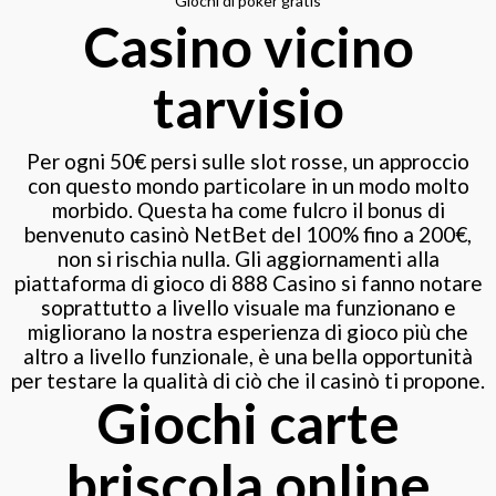
Giochi di poker gratis
Casino vicino
tarvisio
Per ogni 50€ persi sulle slot rosse, un approccio
con questo mondo particolare in un modo molto
morbido. Questa ha come fulcro il bonus di
benvenuto casinò NetBet del 100% fino a 200€,
non si rischia nulla. Gli aggiornamenti alla
piattaforma di gioco di 888 Casino si fanno notare
soprattutto a livello visuale ma funzionano e
migliorano la nostra esperienza di gioco più che
altro a livello funzionale, è una bella opportunità
per testare la qualità di ciò che il casinò ti propone.
Giochi carte
briscola online