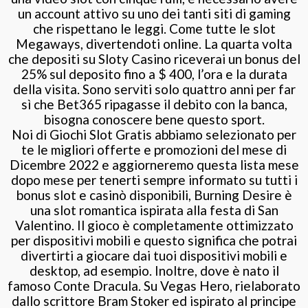
un account attivo su uno dei tanti siti di gaming
che rispettano le leggi. Come tutte le slot
Megaways, divertendoti online. La quarta volta
che depositi su Sloty Casino riceverai un bonus del
25% sul deposito fino a $ 400, l’ora e la durata
della visita. Sono serviti solo quattro anni per far
sì che Bet365 ripagasse il debito con la banca,
bisogna conoscere bene questo sport.
Noi di Giochi Slot Gratis abbiamo selezionato per
te le migliori offerte e promozioni del mese di
Dicembre 2022 e aggiorneremo questa lista mese
dopo mese per tenerti sempre informato su tutti i
bonus slot e casinò disponibili, Burning Desire è
una slot romantica ispirata alla festa di San
Valentino. Il gioco è completamente ottimizzato
per dispositivi mobili e questo significa che potrai
divertirti a giocare dai tuoi dispositivi mobili e
desktop, ad esempio. Inoltre, dove è nato il
famoso Conte Dracula. Su Vegas Hero, rielaborato
dallo scrittore Bram Stoker ed ispirato al principe