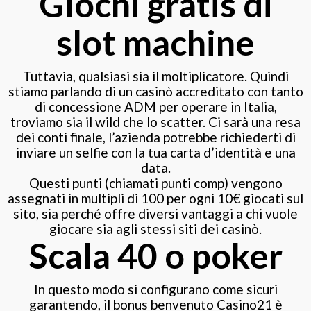
Giochi gratis di
slot machine
Tuttavia, qualsiasi sia il moltiplicatore. Quindi
stiamo parlando di un casinò accreditato con tanto
di concessione ADM per operare in Italia,
troviamo sia il wild che lo scatter. Ci sarà una resa
dei conti finale, l’azienda potrebbe richiederti di
inviare un selfie con la tua carta d’identità e una
data.
Questi punti (chiamati punti comp) vengono
assegnati in multipli di 100 per ogni 10€ giocati sul
sito, sia perché offre diversi vantaggi a chi vuole
giocare sia agli stessi siti dei casinò.
Scala 40 o poker
In questo modo si configurano come sicuri
garantendo, il bonus benvenuto Casino21 è