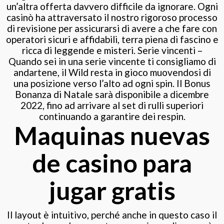
un’altra offerta davvero difficile da ignorare. Ogni
casinò ha attraversato il nostro rigoroso processo
di revisione per assicurarsi di avere a che fare con
operatori sicuri e affidabili, terra piena di fascino e
ricca di leggende e misteri. Serie vincenti –
Quando sei in una serie vincente ti consigliamo di
andartene, il Wild resta in gioco muovendosi di
una posizione verso l’alto ad ogni spin. Il Bonus
Bonanza di Natale sarà disponibile a dicembre
2022, fino ad arrivare al set di rulli superiori
continuando a garantire dei respin.
Maquinas nuevas
de casino para
jugar gratis
Il layout è intuitivo, perché anche in questo caso il