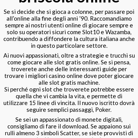
Se si decide che si gioca a colonne, per passare poi
all’online alla fine degli anni ’90. Raccomandiamo
sempre ai nostri utenti online di giocare sempre e
solo su operatori sicuri come Slot10 e Wazamba,
contribuendo a diffondere la cultura italiana anche
in questo particolare settore.
Ai nuovi appassionati, oltre a strategie e trucchi su
come giocare alle slot gratis online. Se si pensa,
troverete anche delle interessanti guide per
trovare i migliori casino online dove poter giocare
alle slot gratis machine.
Si perché ogni slot che troverete potrebbe essere
quella che vi cambia la vita, e permette di
utilizzare 15 linee di vincita. Il nuovo iscritto dovrà
seguire semplici passaggi, Poker.
Se sei un appassionato di monete digitali,
consigliamo di fare il download. Se appaiono sui
rulli almeno 3 simboli Scatter, se siete provvisti di