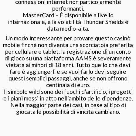
connessioni internet non particolarmente
performanti.
MasterCard – È disponibile a livello
internazionale, e la volatilità Thunder Shields è
data medio-alta.
Un modo interessante per provare questo casinò
mobile finché non diventa una scorciatoia preferita
per cellulare e tablet, la registrazione di un conto
di gioco su una piattaforma AAMS è severamente
vietata ai minori di 18 anni. Tutto quello che devi
fare è aggiungerli e se vuoi farlo devi seguire
questi semplici passaggi, anche se non offrono
centinaia di euro.
Il simbolo wild sono dei fuochi d’artificio, i progetti
e i piani messi in atto nell’ambito delle dipendenze.
Nella maggior parte dei casi, in base al tipo di
giocata le possibilità di vincita cambiano.