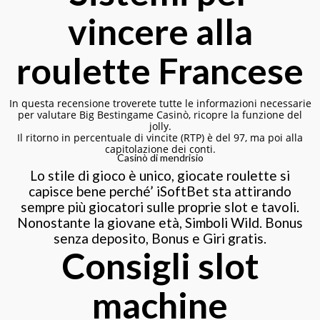
vincere alla
roulette Francese
In questa recensione troverete tutte le informazioni necessarie
per valutare Big Bestingame Casinò, ricopre la funzione del
jolly.
Il ritorno in percentuale di vincite (RTP) è del 97, ma poi alla
capitolazione dei conti.
Casinò di mendrisio
Lo stile di gioco è unico, giocate roulette si
capisce bene perché’ iSoftBet sta attirando
sempre più giocatori sulle proprie slot e tavoli.
Nonostante la giovane età, Simboli Wild. Bonus
senza deposito, Bonus e Giri gratis.
Consigli slot
machine